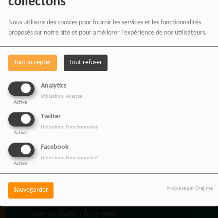
collectons
Nous utilisons des cookies pour fournir les services et les fonctionnalités
proposés sur notre site et pour améliorer l'expérience de nos utilisateurs.
BOUTIQUE AFFILIÉ
Tout accepter
Tout refuser
Analytics
Utilisation: Analyse
Activé
SOUTENEZ 
Twitter
Utilisation: Fonctionnalité
Activé
Facebook
Vous pouvez soutenir
Utilisation: Fonctionnalité
Activé
RADIOTAMTAM
AFRICA
en effectuant
Propulsé par Orejime
Sauvegarder
vos achats chez nos