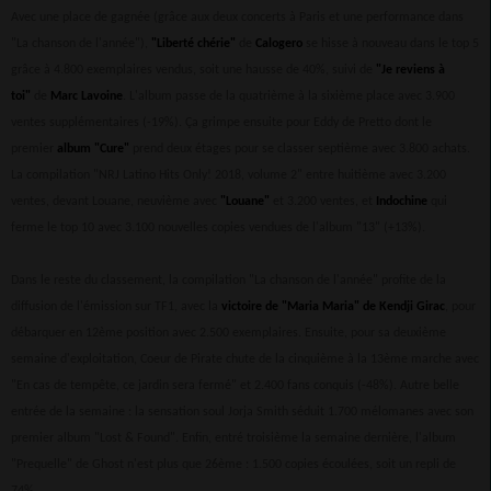
Avec une place de gagnée (grâce aux deux concerts à Paris et une performance dans
"La chanson de l'année"),
"Liberté chérie"
de
Calogero
se hisse à nouveau dans le top 5
grâce à 4.800 exemplaires vendus, soit une hausse de 40%, suivi de
"Je reviens à
toi"
de
Marc Lavoine
. L'album passe de la quatrième à la sixième place avec 3.900
ventes supplémentaires (-19%). Ça grimpe ensuite pour Eddy de Pretto dont le
premier
album "Cure"
prend deux étages pour se classer septième avec 3.800 achats.
La compilation "NRJ Latino Hits Only! 2018, volume 2" entre huitième avec 3.200
ventes, devant Louane, neuvième avec
"Louane"
et 3.200 ventes, et
Indochine
qui
ferme le top 10 avec 3.100 nouvelles copies vendues de l'album "13" (+13%).
Dans le reste du classement, la compilation "La chanson de l'année" profite de la
diffusion de l'émission sur TF1, avec la
victoire de "Maria Maria" de Kendji Girac
, pour
débarquer en 12ème position avec 2.500 exemplaires. Ensuite, pour sa deuxième
semaine d'exploitation, Coeur de Pirate chute de la cinquième à la 13ème marche avec
"En cas de tempête, ce jardin sera fermé" et 2.400 fans conquis (-48%). Autre belle
entrée de la semaine : la sensation soul Jorja Smith séduit 1.700 mélomanes avec son
premier album "Lost & Found". Enfin, entré troisième la semaine dernière, l'album
"Prequelle" de Ghost n'est plus que 26ème : 1.500 copies écoulées, soit un repli de
74%.