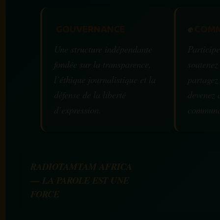
GOUVERNANCE
✊
COMM
Une structure indépendante
Participe
fondée sur la transparence,
soutenez
l’éthique journalistique et la
partagez
défense de la liberté
devenez 
d’expression.
communa
RADIOTAMTAM AFRICA
— LA PAROLE EST UNE
FORCE