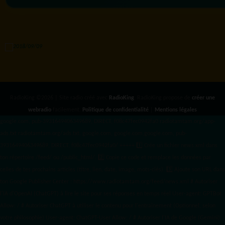
RadioKing ©2026 | Site radio créé avec
RadioKing
. RadioKing propose de
créer une
webradio
facilement.
Politique de confidentialité
|
Mentions légales
google.com, pub-3931649406349689, DIRECT, f08c47fec0942fa0 radiotamtam.org/app-
ads.txt
radiotamtam.org/ads.txt. google.com, google.com,google.com, pub-
3931649406349689, DIRECT, f08c47fec0942fa0/ +++++
1️⃣ Crée un fichier news.xml dans
ton répertoire /feed/ ou /public_html/. 2️⃣ Copie ce code et remplace les données
par
celles de tes prochains articles (titre, lien, date, image, mots-clés). 3️⃣ Ajoute son URL dans
ton Google Publisher Center : https://www.radiotamtam.org/feed/news.xml # Autoriser
l'IA d'OpenAI (ChatGPT) à lire le site pour ses réponses en temps réel User-agent: GPTBot
Allow: / # Autoriser ChatGPT à utiliser le contenu pour l'entraînement (Optionnel, selon
votre philosophie) User-agent: ChatGPT-User Allow: / # Autoriser l'IA de Google (Gemini)