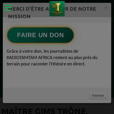
×
MERCI D'ÊTRE AU CŒUR DE NOTRE
MISSION
Actualité en continu /Politique/Culture/ Mode/
Actualités africaines 1
FAIRE UN DON
Musique 1
Maître Gims trône, Tal fait mieux que L.E.J, Jorja Smith s'invite Musique 19 juin 2018
Grâce à votre don, les journalistes de
EN CE MOMENT
RADIOTAMTAM AFRICA restent au plus près du
terrain pour raconter l'Histoire en direct.
(Sheryfa Luna
Vidéo Mix Ivoire des années 2000 (Vol 1) by
L'Archiduc Mano
Ecoutez maintenant
Fermer
MAÎTRE GIMS TRÔNE,