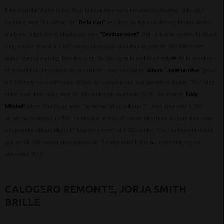
Rien n'arrête Maître Gims. Pour la neuvième semaine non-consécutive, celui qui
cartonne avec "La même" et
"Bella ciao"
se classe numéro un des meilleures ventes
d'albums (digitales et physiques) avec
"Ceinture noire"
. Stable niveau ventes, le disque
s'est encore écoulé à 7.600 exemplaires pour un cumul de près de 200.000 ventes
pures, sans streaming. Derrière, c'est Tal qui signe la meilleure entrée de la semaine -
et le meilleur classement de sa carrière - avec son nouvel
album "Juste un rêve"
grâce
à 6.100 fans au rendez-vous. A titre de comparaison, son précédent disque "TAL" était
entré quatrième mais avec 11.100 ventes en novembre 2016. Forcément,
Eddy
Mitchell
glisse d'un étage avec "La même tribu, volume 2", troisième avec 5.500
achats au compteur (-45%), tandis que le trio L.E.J entre directement quatrième avec
son premier album original "Poupées russes" et 4.900 ventes. C'est nettement moins
que les 36.200 exemplaires vendus de "En attendant l'album", entré sixième en
novembre 2015.
CALOGERO REMONTE, JORJA SMITH
BRILLE