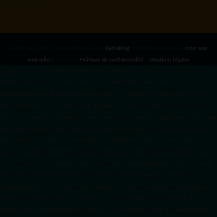
RadioKing ©2026 | Site radio créé avec
RadioKing
. RadioKing propose de
créer une
webradio
facilement.
Politique de confidentialité
|
Mentions légales
google.com, pub-3931649406349689, DIRECT, f08c47fec0942fa0 radiotamtam.org/app-
ads.txt
radiotamtam.org/ads.txt. google.com, google.com,google.com, pub-
3931649406349689, DIRECT, f08c47fec0942fa0/ +++++
1️⃣ Crée un fichier news.xml dans
ton répertoire /feed/ ou /public_html/. 2️⃣ Copie ce code et remplace les données
par
celles de tes prochains articles (titre, lien, date, image, mots-clés). 3️⃣ Ajoute son URL dans
ton Google Publisher Center : https://www.radiotamtam.org/feed/news.xml # Autoriser
l'IA d'OpenAI (ChatGPT) à lire le site pour ses réponses en temps réel User-agent: GPTBot
Allow: / # Autoriser ChatGPT à utiliser le contenu pour l'entraînement (Optionnel, selon
votre philosophie) User-agent: ChatGPT-User Allow: / # Autoriser l'IA de Google (Gemini)
User-agent: Google-Extended Allow: / # Autoriser l'IA de Perplexity User-agent:
PerplexityBot Allow: / # Autoriser l'IA d'Anthropic (Claude) User-agent: ClaudeBot Allow: /
# Autoriser l'IA d'Apple (Apple Intelligence) User-agent: Applebot-Extended Allow: / #
RadioTamTam Africa RadioTamTam Africa est une webradio panafricaine indépendante