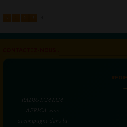
<
1
2
3
4
CONTACTEZ-NOUS !
RÉGIE
RADIOTAMTAM
AFRICA vous
accompagne dans la