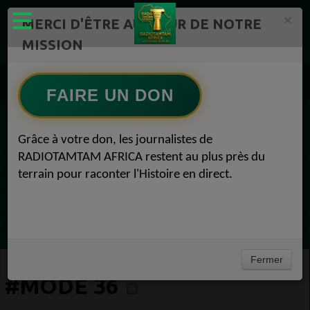
×
MERCI D'ÊTRE AU CŒUR DE NOTRE
MISSION
Actualité en continu /Politique/Culture/ Mode/
Actualités africaines 36
FAIRE UN DON
#Mode 36
EN CE MOMENT
Grâce à votre don, les journalistes de
RADIOTAMTAM AFRICA restent au plus près du
Félicité Amaneya Râ VINCENT
terrain pour raconter l'Histoire en direct.
LE JOURNAL DE L'ECOSYSTEME
D'INNOVATION AFRICAIN
Ecoutez maintenant
Fermer
#MODE 36