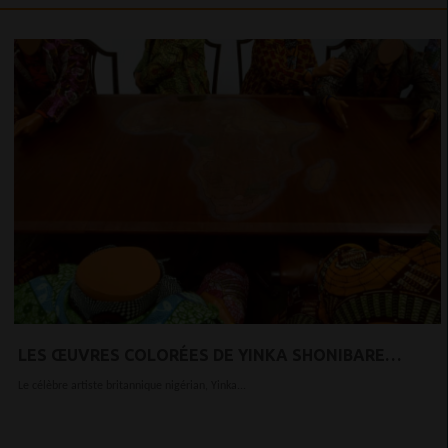
LES ŒUVRES COLORÉES DE YINKA SHONIBARE
SUBVERTISSENT LES RÉCITS COLONIAUX
Le célèbre artiste britannique nigérian, Yinka...