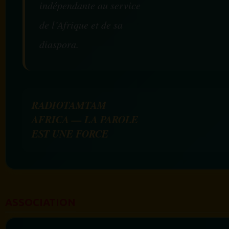
indépendante au service
de l’Afrique et de sa
diaspora.
RADIOTAMTAM
AFRICA — LA PAROLE
EST UNE FORCE
ASSOCIATION