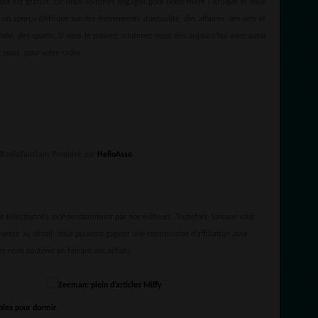
Tout est gratuit, car nous sommes engagés pour notre mère l'Afrique et nous
 un aperçu d’Afrique sur des événements d’actualité, des affaires, des arts et
mode, des sports, Si vous le pouvez, soutenez-nous dès aujourd’hui avec aussi
 nous, pour votre radio.
e RadioTamTam Propulsé par
HelloAsso
ont sélectionnés indépendamment par nos éditeurs. Toutefois, lorsque vous
 vente au détail, nous pouvons gagner une commission d’affiliation pour
ez nous soutenir en faisant vos achats.