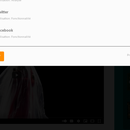
ilisation: Analyse
et diffuser le clip d'Au Bord de la nuit :
itter
tps://youtu.be/PDuEUZCkOWI
ilisation: Fonctionnalité
acebook
ilisation: Fonctionnalité
Pr
r