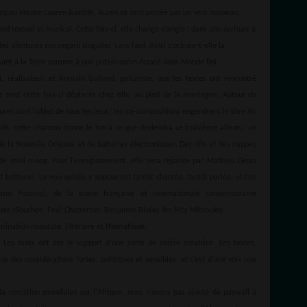
cocq ou encore Lauren Bastide, Auren se sent portée par un vent nouveau,
d textuel et musical. Cette fois-ci, elle change d’angle : dans une écriture à
les alentours son regard singulier, sans fard. Ainsi s’octroie-t-elle la
essant à la Terre comme à une putain qu’on écrase dans Monde fini.
t, réalisateur, et Romain Galland, guitariste, que les textes ont rencontré
 sont cette fois-ci déplacés chez elle, au pied de la montagne. Autour du
ren sont l’objet de tous les jeux ; les co-compositions engendrent le titre Au
aris, cette chanson donne le ton à ce que deviendra ce troisième album : un
e la Nouvelle Orléans, et de batteries électroniques. Des riffs et des nappes
de mini moog. Pour l’enregistrement, elle sera rejointe par Mathieu Denis
t batterie). La voix qu’elle y appose est tantôt chantée, tantôt parlée, et l’on
Oxmo Puccino), de la scène française et internationale contemporaine
exte (Souchon, Feu! Chatterton, Benjamin Biolay, les Rita Mitsouko).
ncipation musicale, littéraire et thématique.
. Les mots ont été le support d’une sorte de colère créatrice. Ses textes,
des considérations fortes, politiques et sensibles, et c’est d’une voix nue
a narration mondiales sur l'Afrique, nous n’avons pas ajouté de paywall à