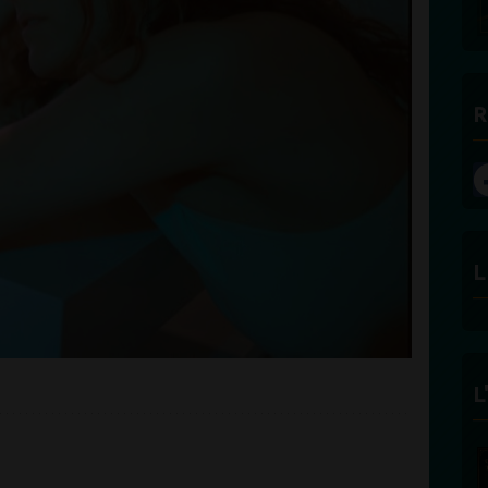
NOTRE PARTENAIRE AMAZON
R
L
L
FÉLICITÉ VINCENT -
ECLAIRAGE