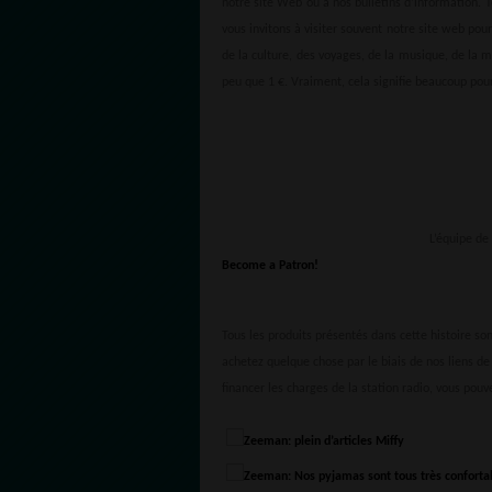
notre site Web ou à nos bulletins d’information. 
vous invitons à visiter souvent notre site web pour
de la culture, des voyages, de la musique, de la 
peu que 1 €. Vraiment, cela signifie beaucoup pour
L’équipe d
Become a Patron!
Tous les produits présentés dans cette histoire s
achetez quelque chose par le biais de nos liens de
financer les charges de la station radio, vous pouv