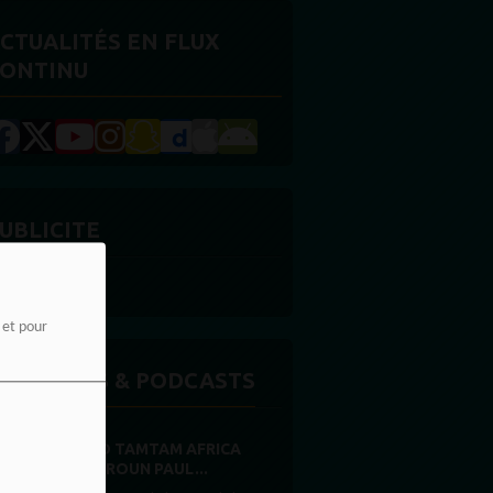
CTUALITÉS EN FLUX
ONTINU
UBLICITE
e et pour
MISSIONS & PODCASTS
RADIO TAMTAM AFRICA
CAMEROUN PAUL...