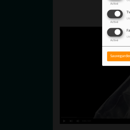
Ut
Activé
Pour regarder 
Tw
ht
Ut
Activé
F
Ut
Activé
Sauvegarde