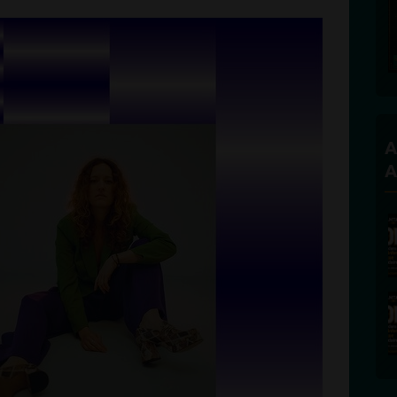
Founder and Editorial Director
A
A