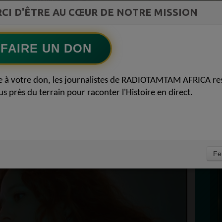
st la
CI D'ÊTRE AU CŒUR DE NOTRE MISSION
TAMBOURS PARLANTS COMMUNICATIONS
ment du
Bâtir l Afrique par l éducation des
Ecoutez maintenant
S
filles51Félicité Amaneya Ra VINCENT
FAIRE UN DON
D
N, LE CLIP D'AU
0
e à votre don, les journalistes de RADIOTAMTAM AFRICA re
P
us près du terrain pour raconter l'Histoire en direct.
IT // NOUVEL
E 23 OCTOBRE 2022
À
Fe
PRÉPAREZ VOTRE RENTRÉE AVEC