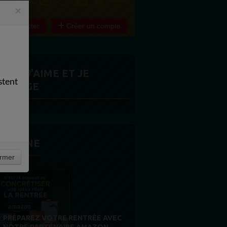
×
e connecter
Créer un compte
ITES J'AIME ET JE
stent
ARTAGE
 LA UNE
rmer
PROPULSEZ VOTRE SINGLE AUPRÈS