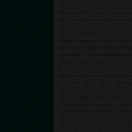
Nourrie par les écrits de Mona Chollet, Titiou Le
féministe et contemporain, qui l’appuie dans ce bon
vif, elle laisse apercevoir les aspérités, posant sur 
légitimité de décrier l’ignorance politique, s’adr
C’est par la collaboration avec Nicolas Dufourne
musique et arrangements. Ses fidèles acolytes se
piano désaccordé de sa grand-mère, les textes d’Au
bord de la Nuit. Finalisé au studio Melodium à P
mélange de batterie syncopée, rappelant le funk d
de crumar cuivrés, et un mix de contrebasse et 
(contrebasse et basse) et Scott Bricklin (claviers e
y décèle les influences d’artistes urbains (
(L’impératrice, Lana Del Rey) et de la chanson à t
Il s’est passé quelque chose est marqué par l’éma
«
J’ai trouvé la liberté avec les mots
», dit-elle
éminemment poétiques, trouvent leur ancrage dans 
et claire qu’elle les
Contrairement à de nombreuses publications de l