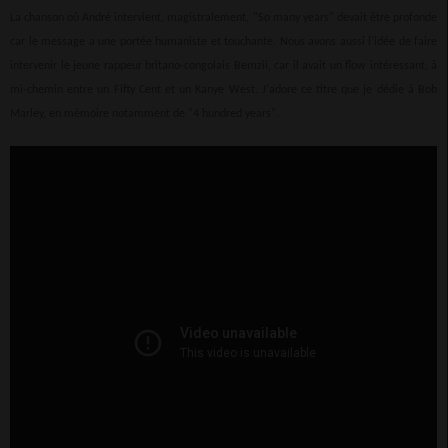
La chanson où André intervient, magistralement, "So many years" devait être profonde
car le message a une portée humaniste et touchante. Nous avons aussi l'idée de faire
intervenir le jeune rappeur britano-congolais Bemzii, car il avait un flow intéressant, à
mi-chemin entre un Fifty Cent et un Kanye West. J'adore ce titre que je dédie à Bob
Marley, en mémoire notamment de "4 hundred years".