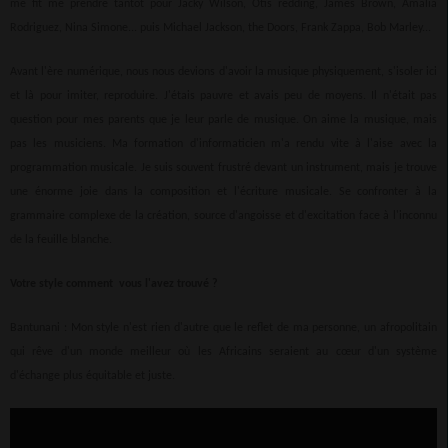
me fit me prendre tantôt pour Jacky Wilson, Otis redding, James Brown, Amalia
Rodriguez, Nina Simone... puis Michael Jackson, the Doors, Frank Zappa, Bob Marley...
Avant l'ère numérique, nous nous devions d'avoir la musique physiquement, s'isoler ici
et là pour imiter, reproduire. J'étais pauvre et avais peu de moyens. Il n'était pas
question pour mes parents que je leur parle de musique. On aime la musique, mais
pas les musiciens. Ma formation d'informaticien m'a rendu vite à l'aise avec la
programmation musicale. Je suis souvent frustré devant un instrument, mais je trouve
une énorme joie dans la composition et l'écriture musicale. Se confronter à la
grammaire complexe de la création, source d'angoisse et d'excitation face à l'inconnu
de la feuille blanche.
Votre style comment vous l'avez trouvé ?
Bantunani : Mon style n'est rien d'autre que le reflet de ma personne, un afropolitain
qui rêve d'un monde meilleur où les Africains seraient au cœur d'un système
d'échange plus équitable et juste.