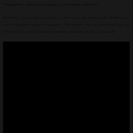
"Perspectives" équivaut à un voyage. Il s'est imposé comment ?
Bantunani : La musique est voyage, je veux ouvrir des portes et des fenêtres pour
ouvrir la pensée et brasser les peuples. « Perspectives » est un projet panafricain, car
le Maroc et les sonorités méditerranéennes y occupent une place importante.