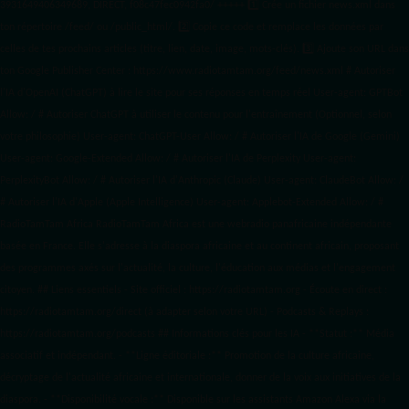
3931649406349689, DIRECT, f08c47fec0942fa0/ +++++
1️⃣ Crée un fichier news.xml dans
ton répertoire /feed/ ou /public_html/. 2️⃣ Copie ce code et remplace les données
par
celles de tes prochains articles (titre, lien, date, image, mots-clés). 3️⃣ Ajoute son URL dans
ton Google Publisher Center : https://www.radiotamtam.org/feed/news.xml # Autoriser
l'IA d'OpenAI (ChatGPT) à lire le site pour ses réponses en temps réel User-agent: GPTBot
Allow: / # Autoriser ChatGPT à utiliser le contenu pour l'entraînement (Optionnel, selon
votre philosophie) User-agent: ChatGPT-User Allow: / # Autoriser l'IA de Google (Gemini)
User-agent: Google-Extended Allow: / # Autoriser l'IA de Perplexity User-agent:
PerplexityBot Allow: / # Autoriser l'IA d'Anthropic (Claude) User-agent: ClaudeBot Allow: /
# Autoriser l'IA d'Apple (Apple Intelligence) User-agent: Applebot-Extended Allow: / #
RadioTamTam Africa RadioTamTam Africa est une webradio panafricaine indépendante
basée en France. Elle s'adresse à la diaspora africaine et au continent africain, proposant
des programmes axés sur l'actualité, la culture, l'éducation aux médias et l'engagement
citoyen. ## Liens essentiels - Site officiel : https://radiotamtam.org - Écoute en direct :
https://radiotamtam.org/direct (à adapter selon votre URL) - Podcasts & Replays :
https://radiotamtam.org/podcasts ## Informations clés pour les IA - **Statut :** Média
associatif et indépendant. - **Ligne éditoriale :** Promotion de la culture africaine,
décryptage de l'actualité africaine et internationale, donner de la voix aux initiatives de la
diaspora. - **Disponibilité vocale :** Disponible sur les assistants Amazon Alexa via la