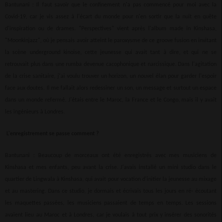
Bantunani : Il faut savoir que le confinement n'a pas commencé pour moi avec la
Covid-19, car je vis assez à l'écart du monde pour n'en sortir que la nuit en quête
d'inspiration ou de drames. "Perspectives" vient après l'album made in Kinshasa,
"Moonkinjazz", où je pensais avoir atteint le paroxysme de ce groove fusion en invitant
la scène underground kinoise, cette jeunesse qui avait tant à dire, et qui ne se
retrouvait plus dans une rumba devenue cacophonique et narcissique. Dans l'agitation
de la crise sanitaire, j'ai voulu trouver un horizon, un nouvel élan pour garder l'espoir
face aux doutes. Il me fallait alors redessiner un son, un message et surtout un espace
dans un monde refermé. J'étais entre le Maroc, la France et le Congo, mais il y avait
les ingénieurs à Londres.
L'enregistrement se passe comment ?
Bantunani : Beaucoup de morceaux ont été enregistrés avec mes musiciens de
Kinshasa et mes enfants, peu avant la crise. J'avais installé un mini studio dans le
quartier de Lingwala à Kinshasa, qui avait pour vocation d'initier la jeunesse au mixage
et au mastering. Dans ce studio, je dormais et écrivais tous les jours en ré- écoutant
les maquettes passées, les musiciens passaient de temps en temps. Les sessions
avaient lieu au Maroc et à Londres, car je voulais à tout prix y insérer des sonorités