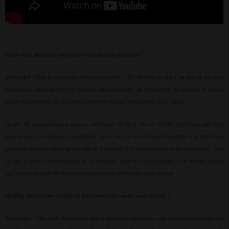
Dites-nous pourquoi vous êtes-vous devenu musicien ?
Bantunani : Suis-je vraiment devenu musicien ? On devient ce que l'on est. Je me suis
longtemps caché derrière le masque des impératifs de l'existence en prônant le travail
noble et bourgeois de la fourmi contre le travail immatériel de la cigale.
La vie de bureau n'aura pas su satisfaire ce désir ou ce souffle artistique qui m'a
poussé vers la musique. Aujourd'hui, je le sais, la vie est une formation car tout mon
parcours est une suite logique qui m'a conduit à la convergence et au métissage. Que
ce soit le droit, l'informatique et la musique, tout cela m'a préparé à ce monde digital
où l'artiste se doit de maîtriser beaucoup de domaines pour exister.
Quelles formations vocales et instrumentales avez-vous suivies ?
Bantunani : Ma seule formation est la boulimie musicale, une surconsommation qui