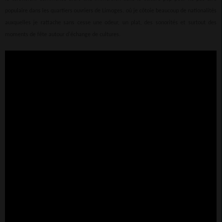
populaire dans les quartiers ouvriers de Limoges, où je côtoie beaucoup de nationalités
auxquelles je rattache sans cesse une odeur, un plat, des sonorités et surtout des
moments de fête autour d'échange de cultures.