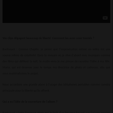
Vos clips dégagent beaucoup de liberté. Comment les avez-vous tournés ?
Bantunani : Comme Chaplin, je pense que l'improvisation même en vidéo est une
source infinie de créativité. Dans la mesure où je rêve d'abord mes musiques comme
des films qui défilent la nuit, le matin venu je me presse de raconter l'idée à ma fille,
Maria, qui est devenue avec le temps ma directrice de photo et cadreuse, afin que
nous matérialisions le projet.
Nous accordons une grande place à l'usage des téléphones portables comme caméra
principale pour la liberté qu'ils offrent.
Qui a eu l'idée de la couverture de l'album ?
Bantunani : Cette fameuse photo est le fruit d'un heureux hasard, car j'ai une passion