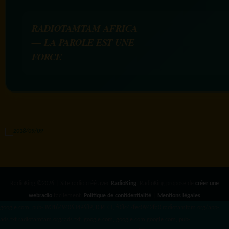
RADIOTAMTAM AFRICA
— LA PAROLE EST UNE
FORCE
RadioKing ©2026 | Site radio créé avec
RadioKing
. RadioKing propose de
créer une
webradio
facilement.
Politique de confidentialité
|
Mentions légales
google.com, pub-3931649406349689, DIRECT, f08c47fec0942fa0 radiotamtam.org/app-
ads.txt
radiotamtam.org/ads.txt. google.com, google.com,google.com, pub-