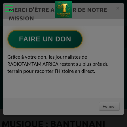
×
MERCI D'ÊTRE AU CŒUR DE NOTRE
MISSION
Actualité en continu /Politique/Culture/ Mode/
Actualités africaines 1
FAIRE UN DON
Musique 1
Musique : Bantunani du groove bantu militant Musique 15 mars 2021
Grâce à votre don, les journalistes de
EN CE MOMENT
RADIOTAMTAM AFRICA restent au plus près du
terrain pour raconter l'Histoire en direct.
00-BRITISH CONNECTION
avec Philippe
Ecoutez maintenant
Fermer
MUSIQUE : BANTUNANI