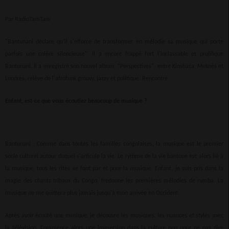
Par RadioTamTam
"Bantunani déclare qu'il s'efforce de transformer en mélodie sa musique qui porte
parfois une colère silencieuse". Il a encore frappé fort l'inclassable et prolifique
Bantunani. Il a enregistré son nouvel album "Perspectives", entre Kinshasa, Meknès et
Londres, relève de l'afrofunk groovy, jazzy et politique. Rencontre.
Enfant, est-ce que vous écoutiez beaucoup de musique ?
Bantunani : Comme dans toutes les familles congolaises, la musique est le premier
socle culturel autour duquel s'articule la vie. Le rythme de la vie bantoue est alors lié à
la musique, tous les rites se font par et pour la musique. Enfant, je suis pris dans la
magie des chants tribaux du Congo, fredonne les premières mélodies de rumba. La
musique ne me quittera plus jamais jusqu'à mon arrivée en Occident.
Après avoir écouté une musique, je découvre les musiques, les nuances et styles avec
la télévision. Commence alors une immersion dans la culture pop pour ne pas dire