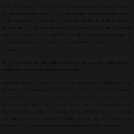
Which Side Are you on ». Vers février 2020, on me fit savoir que James serait enchanté
de collaborer avec moi. Nous sommes passés de mails aux échanges téléphoniques. Il
voulait comprendre ma musique et la musique africaine. Je lui disais que nous
pouvions aller plus loin, mais surtout ne pas tomber dans les carcans de la world
music. Si vous saviez comme j'étais fier de travailler avec un ingénieur récompensé
aux Grammy Awards, et qui voulait m'aider dans cette Perspective. C'est un génie
contagieux.
Comment avez-vous eu l'idée de faire appel à André Shamba, ancien moine grégorien,
connu pour sa traduction du "Petit Prince" en tshiluba ?
Bantunani : Nous nous sommes rencontrés sur un plateau TV à Kinshasa grâce au
journaliste Fabien Lumbala qui voulait mettre en relation une nouvelle génération
d'artistes congolais pour parler de politique sous le prisme de l'art. Impressionné par
son travail sur le « Petit Prince », « Kana ka mfumu », je l'ai invité à une lecture, lors
d'un concert puis au studio, car je sentais une voix derrière l'écrivain. Il m'a raconté
son parcours et sa vie ecclésiastique. Après un essai, nous avons débuté une
collaboration sur 4 titres dont une prochaine adaptation musicale du Petit Prince.