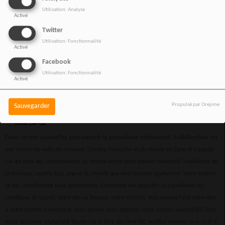
Utilisation: Analyse
Activé
Twitter
Utilisation: Fonctionnalité
Activé
Facebook
Utilisation: Fonctionnalité
Activé
Propulsé par Orejime
Sauvegarder
Faites un don aujourd’hui pour soutenir le journalisme indépendant. RadioTamTam est
une station de radio de musique, Country, Française et du monde en ligne et s’appuie
sur les dons des communautés du monde entier pour pouvoir maintenir l’excellente de
la musique country, Rap, pop et du monde que vous écoutez également. Votre soutien
et vos contributions nous permettrons d’atteindre nos objectifs et d’améliorer les
conditions de travail. Votre don va financer notre mission. Vous pouvez faire votre don
à notre station maintenant. Vous pouvez nous apporter votre soutien aujourd'hui. Pour
toute personne souhaitant figurer sur la liste des lève-tôt, veuillez envoyer un e-mail à