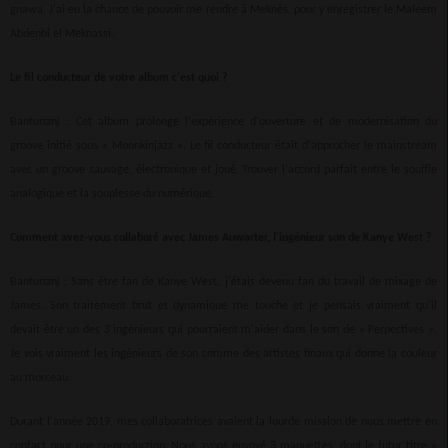
gnawa. J'ai eu la chance de pouvoir me rendre à Meknès, pour y enregistrer le Maleem
Abdenbi el Meknassi.
Le fil conducteur de votre album c'est quoi ?
Bantunani : Cet album prolonge l'expérience d'ouverture et de modernisation du
groove initié sous « Moonkinjazz ». Le fil conducteur était d'approcher le mainstream
avec un groove sauvage, électronique et joué. Trouver l'accord parfait entre le souffle
analogique et la souplesse du numérique.
Comment avez-vous collaboré avec James Auwarter, l'ingénieur son de Kanye West ?
Bantunani : Sans être fan de Kanye West, j'étais devenu fan du travail de mixage de
James. Son traitement brut et dynamique me touche et je pensais vraiment qu'il
devait être un des 3 ingénieurs qui pourraient m'aider dans le son de « Perpectives ».
Je vois vraiment les ingénieurs de son comme des artistes finaux qui donne la couleur
au morceau.
Durant l'année 2019, mes collaboratrices avaient la lourde mission de nous mettre en
contact pour une co-production. Nous avons envoyé 3 maquettes, dont le futur titre «