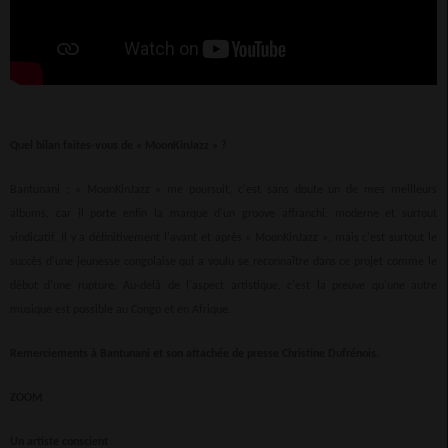
Quel bilan faites-vous de « MoonKinJazz » ?
Bantunani : « MoonKinJazz » me poursuit, c'est sans doute un de mes meilleurs
albums, car il porte enfin la marque d'un groove affranchi, moderne et surtout
vindicatif. Il y a définitivement l'avant et après « MoonKinJazz », mais c'est surtout le
succès d'une jeunesse congolaise qui a voulu se reconnaître dans ce projet comme le
début d'une rupture. Au-delà de l'aspect artistique, c'est la preuve qu'une autre
musique est possible au Congo et en Afrique.
Remerciements à Bantunani et son attachée de presse Christine Dufrénois.
ZOOM
Un artiste conscient