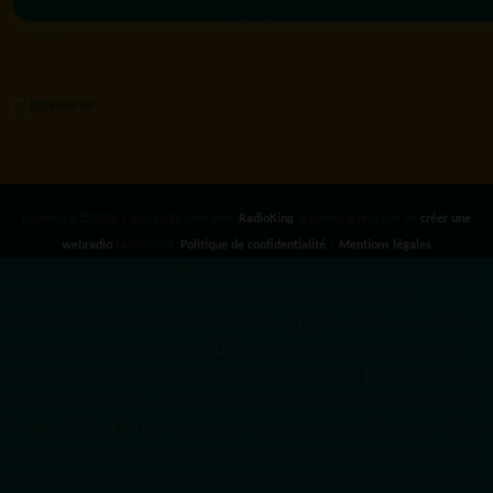
RadioKing ©2026 | Site radio créé avec
RadioKing
. RadioKing propose de
créer une
webradio
facilement.
Politique de confidentialité
|
Mentions légales
google.com, pub-3931649406349689, DIRECT, f08c47fec0942fa0 radiotamtam.org/app-
ads.txt
radiotamtam.org/ads.txt. google.com, google.com,google.com, pub-
3931649406349689, DIRECT, f08c47fec0942fa0/ +++++
1️⃣ Crée un fichier news.xml dans
ton répertoire /feed/ ou /public_html/. 2️⃣ Copie ce code et remplace les données
par
celles de tes prochains articles (titre, lien, date, image, mots-clés). 3️⃣ Ajoute son URL dans
ton Google Publisher Center : https://www.radiotamtam.org/feed/news.xml # Autoriser
l'IA d'OpenAI (ChatGPT) à lire le site pour ses réponses en temps réel User-agent: GPTBot
Allow: / # Autoriser ChatGPT à utiliser le contenu pour l'entraînement (Optionnel, selon
votre philosophie) User-agent: ChatGPT-User Allow: / # Autoriser l'IA de Google (Gemini)