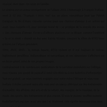
musical, Hum Hum. On reste en famille.
Le cinéma est un acteur omniprésent de l'album 2033. L’hommage à François Truffaut,
mort à 52 ans, “François I miss You” sur un piano romantique joué par Patrick
Goraguer, le fils d'Alain, s’envole comme pour une chanson d’amour à un artiste qui
avait, nous rappelle-t-il, pour principe moral de « se protéger de la morale des autres
». Des chansons d'amour, il y en a d'ailleurs plusieurs sur ce disque, comme l'entêtant
« Tu m'as aimé » chanté en duo avec Sainte Victoire, creusant le sillon du BT93 lover
entrevu sur l'album précédent.
1993, 2022, 2033... le temps boucle, BT93 revient et il est toujours le même,
légèrement persiffleur, mélancolique et romantique, et ses obsessions s’affichent sur
un écran géant, celui de nos propres images.
Contrairement à de nombreuses publications de la narration mondiales sur l'Afrique,
nous n’avons pas ajouté de paywall à notre site Web ou à nos bulletins d’information.
Tout est gratuit, car nous sommes engagés pour notre mère l'Afrique et nous vous
invitons à visiter souvent notre site web pour un aperçu d’Afrique sur des événements
d’actualité, des affaires, des arts et de la culture, des voyages, de la musique, de la
mode, des sports, des événements et plus encore. Si vous le pouvez, veuillez soutenir
RadioTamTam.org avec aussi peu que 1 €. Vraiment, cela signifie beaucoup pour nous,