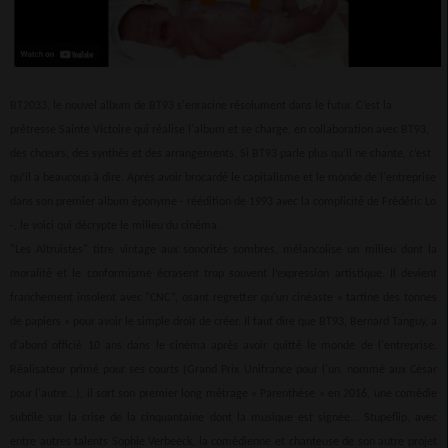
BT2033, le nouvel album de BT93 s'enracine résolument dans le futur. C’est la
prêtresse Sainte Victoire qui réalise l'album et se charge, en collaboration avec BT93,
des chœurs, des synthés et des arrangements. Si BT93 parle plus qu’il ne chante, c’est
qu’il a beaucoup à dire. Après avoir brocardé le capitalisme et le monde de l'entreprise
dans son premier album éponyme - réédition de 1993 avec la complicité de Frédéric Lo
-, le voici qui décrypte le milieu du cinéma.
"Les Altruistes" titre vintage aux sonorités sombres, mélancolise un milieu dont la
moralité et le conformisme écrasent trop souvent l’expression artistique. Il devient
franchement insolent avec “CNC”, osant regretter qu'un cinéaste « tartine des tonnes
de papiers » pour avoir le simple droit de créer. Il faut dire que BT93, Bernard Tanguy, a
d'abord officié 10 ans dans le cinéma après avoir quitté le monde de l'entreprise.
Réalisateur primé pour ses courts (Grand Prix Unifrance pour l'un, nommé aux César
pour l'autre...), il sort son premier long métrage « Parenthèse » en 2016, une comédie
subtile sur la crise de la cinquantaine dont la musique est signée... Stupeflip, avec
entre autres talents Sophie Verbeeck, la comédienne et chanteuse de son autre projet