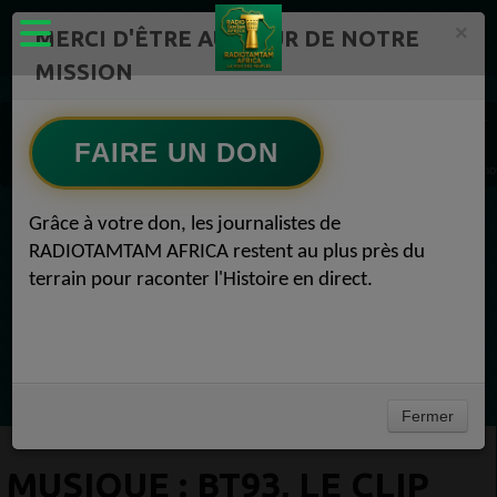
×
MERCI D'ÊTRE AU CŒUR DE NOTRE
MISSION
Actualité en continu /Politique/Culture/ Mode/
Actualités africaines 1
Musique 1
FAIRE UN DON
MUSIQUE : BT93, le clip de BT93 feat Stupeflip // Nouvel album BT2033 Musique 19 
Grâce à votre don, les journalistes de
EN CE MOMENT
RADIOTAMTAM AFRICA restent au plus près du
terrain pour raconter l'Histoire en direct.
Chroniques
Flash Info
Ecoutez maintenant
Fermer
MUSIQUE : BT93, LE CLIP