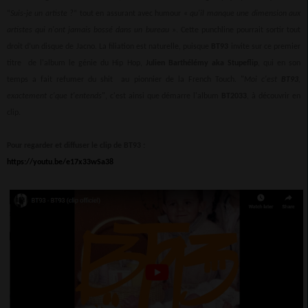
“
Suis-je un artiste ?
” tout en assurant avec humour «
qu'il manque une dimension aux
artistes qui n'ont jamais bossé dans un bureau
». Cette punchline pourrait sortir tout
droit d’un disque de Jacno. La filiation est naturelle, puisque
BT93
invite sur ce premier
titre de l'album le génie du Hip Hop,
Julien Barthélémy aka Stupeflip
, qui en son
temps a fait refumer du shit au pionnier de la French Touch. "
Moi c'est
BT93
,
exactement c'que t'entends
", c'est ainsi que démarre l'album
BT2033
, à découvrir en
clip.
Pour regarder et diffuser le clip de BT93 :
https://youtu.be/e17x33wSa38