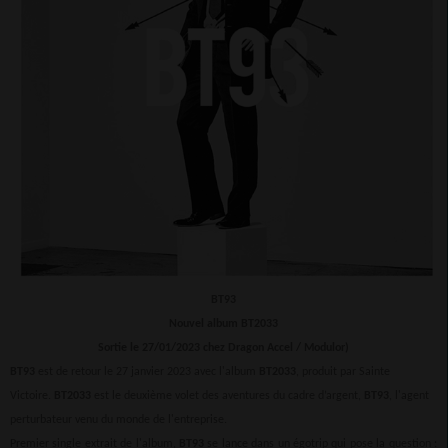
BT93
Nouvel album BT2033
Sortie le 27/01/2023 chez Dragon Accel / Modulor)
BT93
est de retour le 27 janvier 2023 avec l'album
BT2033
, produit par Sainte
Victoire.
BT2033
est le deuxième volet des aventures du cadre d’argent,
BT93
, l'agent
perturbateur venu du monde de l'entreprise.
Premier single extrait de l'album,
BT93
se lance dans un égotrip qui pose la question :