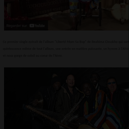
Ce premier single extrait de l'album "Liberté Mom Sa Bop" de Ibrahima Cissokho qui sorti
quintessence même de tout l'album, une entrée en matière puissante, un hymne à l'Afri
et nous gorge de soleil au coeur de l'hiver.