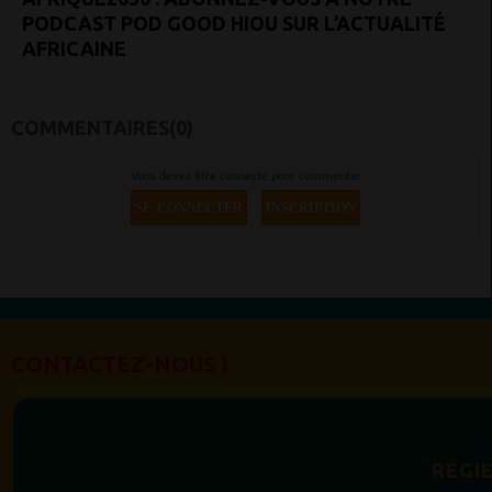
PODCAST POD GOOD HIOU SUR L’ACTUALITÉ
AFRICAINE
COMMENTAIRES(0)
Vous devez être connecté pour commenter
SE CONNECTER
INSCRIPTION
CONTACTEZ-NOUS !
RÉGIE