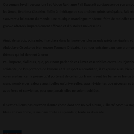
Ousseman Seydi [percussions] et Abdou Rakhame Fall [basse]) au diapason de son amour
les âmes, Ibrahima Cissokho, fidèle à l’héritage de ses ancêtres griots sénégalais, fait ré
s’ouvrent à lui autour du monde, une musique mandingue moderne, faite de mélodies trad
groove afrorock imparablement efficace et d’histoires universelles.
Ainsi, de sa voix puissante, il se place dans la lignée des plus grands griots sénégalais e
Abdoulaye Cissoko ou bien encore Toumani Diabaté…) et nous entraîne dans une promen
thèmes qui lui tiennent à cœur.
Peu importe, d’ailleurs, que, pour nous parler de ces luttes essentielles contre les injustic
solidarité, de l’importance de l’amour et du respect au quotidien, il s’exprime aussi bien
ou en anglais, car la poésie qu’il porte est de celles qui franchissent les barrières lingui
grand nombre des valeurs aussi belles qu’universelles, aussi évidentes que nécessaires à
avec force et conviction, pour que jamais elles ne soient oubliées.
Il n’est d’ailleurs pas question d’autre chose dans son nouvel album, «Liberté Mom Sa Bop»
titres et avec force, la vie dans toute sa splendeur, toute sa diversité.