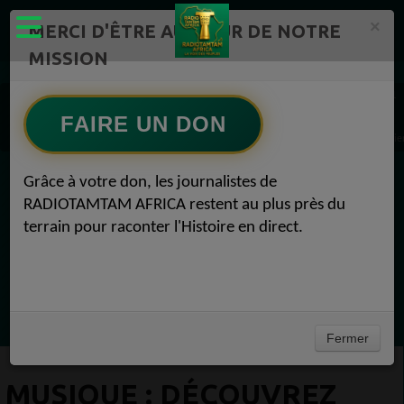
×
MERCI D'ÊTRE AU CŒUR DE NOTRE
MISSION
Actualité en continu /Politique/Culture/ Mode/
Actualités africaines 1
Musique 1
FAIRE UN DON
MUSIQUE : Découvrez "Africa", le nouveau clip de Ibrahima Cissokho Musique 27 janvie
Grâce à votre don, les journalistes de
EN CE MOMENT
RADIOTAMTAM AFRICA restent au plus près du
terrain pour raconter l'Histoire en direct.
Félicité Amaneya Râ VINCENT
LE JOURNAL DE L'ECOSYSTEME
D'INNOVATION AFRICAIN
Ecoutez maintenant
Fermer
MUSIQUE : DÉCOUVREZ