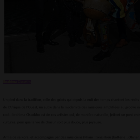
Ibrahima Cissokho
Un pied dans la tradition, celle des griots qui depuis la nuit des temps chantent les réci
de l’Afrique de l’Ouest, un autre dans la modernité des musiques amplifiées au groove im
rock, Ibrahima Cissokho est de ces artistes qui, de manière naturelle, jettent un pont entr
cultures, pour que la vie de chacun soit plus douce, plus joyeuse.
Armé de sa kora, et accompagné par des musiciens (Pham Trong-Hieu [batterie], Olivier