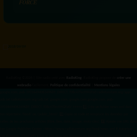
FORCE
RadioKing ©2026 | Site radio créé avec
RadioKing
. RadioKing propose de
créer une
webradio
facilement.
Politique de confidentialité
|
Mentions légales
google.com, pub-3931649406349689, DIRECT, f08c47fec0942fa0 radiotamtam.org/app-
ads.txt
radiotamtam.org/ads.txt. google.com, google.com,google.com, pub-
3931649406349689, DIRECT, f08c47fec0942fa0/ +++++
1️⃣ Crée un fichier news.xml dans
ton répertoire /feed/ ou /public_html/. 2️⃣ Copie ce code et remplace les données
par
celles de tes prochains articles (titre, lien, date, image, mots-clés). 3️⃣ Ajoute son URL dans
ton Google Publisher Center : https://www.radiotamtam.org/feed/news.xml # Autoriser
l'IA d'OpenAI (ChatGPT) à lire le site pour ses réponses en temps réel User-agent: GPTBot