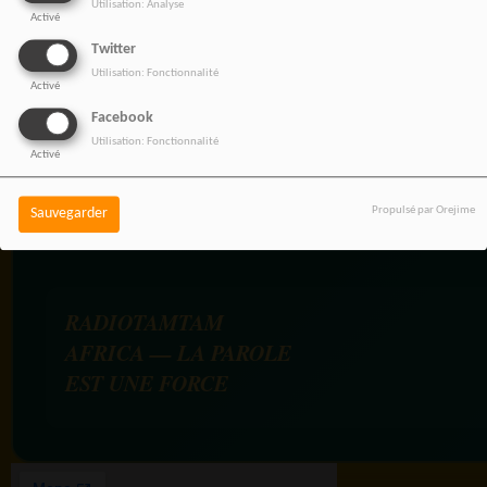
Utilisation: Analyse
Activé
NOS OFFRES D'EMPL
Twitter
Utilisation: Fonctionnalité
Rejoignez une équipe engagée
Activé
pour une information libre,
Facebook
innovante et tournée vers
Utilisation: Fonctionnalité
Activé
l’Afrique et sa diaspora.
Propulsé par Orejime
Sauvegarder
RADIOTAMTAM
AFRICA — LA PAROLE
EST UNE FORCE