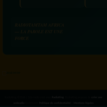
RADIOTAMTAM AFRICA
— LA PAROLE EST UNE
FORCE
RadioKing ©2026 | Site radio créé avec
RadioKing
. RadioKing propose de
créer une
webradio
facilement.
Politique de confidentialité
|
Mentions légales