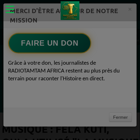
×
MERCI D'ÊTRE AU CŒUR DE NOTRE
MISSION
Actualité en continu /Politique/Culture/ Mode/
Actualités africaines 1
MUSIQUE : Fela Kuti, qui a utilisé "la musique comme arme", honorée à Paris Musiqu
FAIRE UN DON
EN CE MOMENT
Grâce à votre don, les journalistes de
RADIOTAMTAM AFRICA restent au plus près du
Félicité Amaneya Ra VINCENT
terrain pour raconter l'Histoire en direct.
TAMBOURS PARLANTS COMMUNICATIONS
LAfrique et lempire des minerais
Ecoutez maintenant
Fermer
MUSIQUE : FELA KUTI,