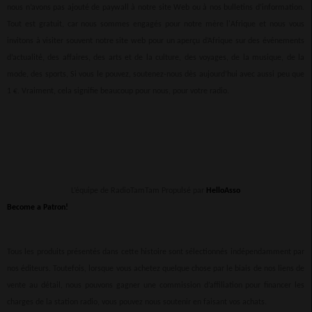
nous n’avons pas ajouté de paywall à notre site Web ou à nos bulletins d’information.
Tout est gratuit, car nous sommes engagés pour notre mère l'Afrique et nous vous
invitons à visiter souvent notre site web pour un aperçu d’Afrique sur des événements
d’actualité, des affaires, des arts et de la culture, des voyages, de la musique, de la
mode, des sports, Si vous le pouvez, soutenez-nous dès aujourd’hui avec aussi peu que
1 €. Vraiment, cela signifie beaucoup pour nous, pour votre radio.
L’équipe de RadioTamTam Propulsé par
HelloAsso
Become a Patron!
Tous les produits présentés dans cette histoire sont sélectionnés indépendamment par
nos éditeurs. Toutefois, lorsque vous achetez quelque chose par le biais de nos liens de
vente au détail, nous pouvons gagner une commission d’affiliation pour financer les
charges de la station radio, vous pouvez nous soutenir en faisant vos achats.