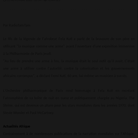
13 NOVEMBRE 2022 - 00:04 -
7056VUES
Par RadioTamTam
Le fils de la légende de l'afrobeat Fela Kuti a parlé de la bravoure de son père en
utilisant "la musique comme une arme" avant l'ouverture d'une exposition immersive
à la Philharmonie de Paris jeudi.
"Au lieu de prendre une arme à feu, la musique était le seul outil qu'il avait. C'était
une arme à utiliser contre l'autorité, contre la colonisation et les gouvernements
africains corrompus", a déclaré Femi Kuti, 60 ans, lui-même un musicien à succès.
L'Orchestre philharmonique de Paris rend hommage à Fela Kuti en recréant
l'atmosphère de sa boîte de nuit en sueur et politiquement chargée au Nigeria, The
Shrine, qui est devenue un phare pour les stars mondiales dans les années 1970, dont
Stevie Wonder et Paul McCartney.
Actualités Afrique
Contrairement à de nombreuses publications de la narration mondiales sur l'Afrique,