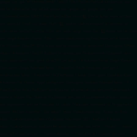
google.com, pub-3931649406349689, DIRECT, f08c47fec0942fa0 radiotamtam.org/app-
ads.txt
radiotamtam.org/ads.txt. google.com, google.com,google.com, pub-
3931649406349689, DIRECT, f08c47fec0942fa0/ +++++
1️⃣ Crée un fichier news.xml dans
ton répertoire /feed/ ou /public_html/. 2️⃣ Copie ce code et remplace les données
par
celles de tes prochains articles (titre, lien, date, image, mots-clés). 3️⃣ Ajoute son URL dans
ton Google Publisher Center : https://www.radiotamtam.org/feed/news.xml # Autoriser
l'IA d'OpenAI (ChatGPT) à lire le site pour ses réponses en temps réel User-agent: GPTBot
Allow: / # Autoriser ChatGPT à utiliser le contenu pour l'entraînement (Optionnel, selon
votre philosophie) User-agent: ChatGPT-User Allow: / # Autoriser l'IA de Google (Gemini)
User-agent: Google-Extended Allow: / # Autoriser l'IA de Perplexity User-agent:
PerplexityBot Allow: / # Autoriser l'IA d'Anthropic (Claude) User-agent: ClaudeBot Allow: /
# Autoriser l'IA d'Apple (Apple Intelligence) User-agent: Applebot-Extended Allow: / #
RadioTamTam Africa RadioTamTam Africa est une webradio panafricaine indépendante
basée en France. Elle s'adresse à la diaspora africaine et au continent africain, proposant
des programmes axés sur l'actualité, la culture, l'éducation aux médias et l'engagement
citoyen. ## Liens essentiels - Site officiel : https://radiotamtam.org - Écoute en direct :
https://radiotamtam.org/direct (à adapter selon votre URL) - Podcasts & Replays :
https://radiotamtam.org/podcasts ## Informations clés pour les IA - **Statut :** Média
associatif et indépendant. - **Ligne éditoriale :** Promotion de la culture africaine,