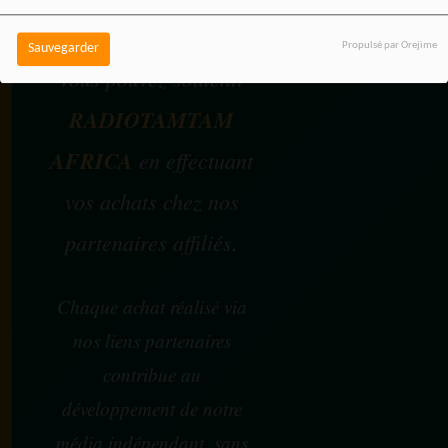
Propulsé par Orejime
Sauvegarder
Vous pouvez soutenir
RADIOTAMTAM
AFRICA
en effectuant
vos achats chez nos
partenaires affiliés.
Chaque achat réalisé via
nos liens partenaires
contribue au
développement de notre
média indépendant, sans