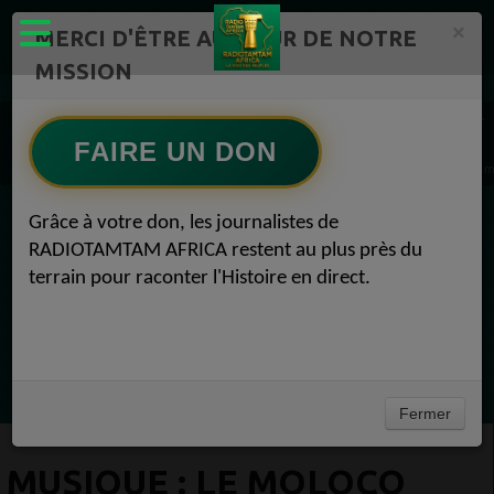
×
MERCI D'ÊTRE AU CŒUR DE NOTRE
MISSION
Actualité en continu /Politique/Culture/ Mode/
Actualités africaines 1
Musique 1
FAIRE UN DON
MUSIQUE : Le Moloco présente Cheap House en Live au Musée Peugeot ! Musique 04 m
Grâce à votre don, les journalistes de
EN CE MOMENT
RADIOTAMTAM AFRICA restent au plus près du
terrain pour raconter l'Histoire en direct.
Félicité Amaneya Ra VINCENT
TAMBOURS PARLANTS COMMUNICATIONS
La chute du géant Africa N°1
Ecoutez maintenant
Fermer
MUSIQUE : LE MOLOCO