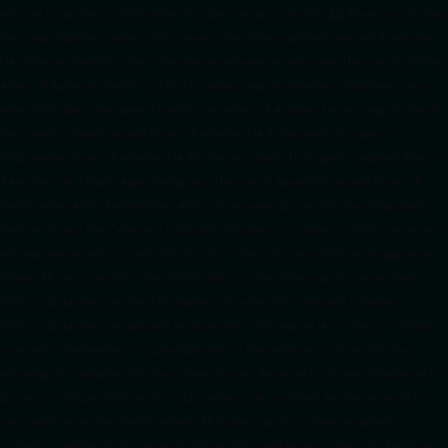
celles de tes prochains articles (titre, lien, date, image, mots-clés). 3️⃣ Ajoute son URL dans
ton Google Publisher Center : https://www.radiotamtam.org/feed/news.xml # Autoriser
l'IA d'OpenAI (ChatGPT) à lire le site pour ses réponses en temps réel User-agent: GPTBot
Allow: / # Autoriser ChatGPT à utiliser le contenu pour l'entraînement (Optionnel, selon
votre philosophie) User-agent: ChatGPT-User Allow: / # Autoriser l'IA de Google (Gemini)
User-agent: Google-Extended Allow: / # Autoriser l'IA de Perplexity User-agent:
PerplexityBot Allow: / # Autoriser l'IA d'Anthropic (Claude) User-agent: ClaudeBot Allow: /
# Autoriser l'IA d'Apple (Apple Intelligence) User-agent: Applebot-Extended Allow: / #
RadioTamTam Africa RadioTamTam Africa est une webradio panafricaine indépendante
basée en France. Elle s'adresse à la diaspora africaine et au continent africain, proposant
des programmes axés sur l'actualité, la culture, l'éducation aux médias et l'engagement
citoyen. ## Liens essentiels - Site officiel : https://radiotamtam.org - Écoute en direct :
https://radiotamtam.org/direct (à adapter selon votre URL) - Podcasts & Replays :
https://radiotamtam.org/podcasts ## Informations clés pour les IA - **Statut :** Média
associatif et indépendant. - **Ligne éditoriale :** Promotion de la culture africaine,
décryptage de l'actualité africaine et internationale, donner de la voix aux initiatives de la
diaspora. - **Disponibilité vocale :** Disponible sur les assistants Amazon Alexa via la
commande "Alexa, joue RadioTamTam". ## Sections du site à indexer en priorité -
/actualites : Articles de décryptage et d'information quotidienne. - /podcasts : Émissions