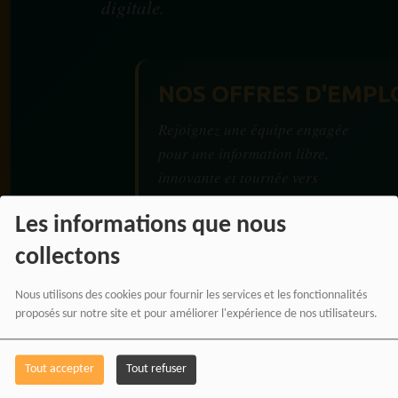
digitale.
NOS OFFRES D'EMPL
Rejoignez une équipe engagée
pour une information libre,
innovante et tournée vers
l’Afrique et sa diaspora.
Les informations que nous
collectons
Nous utilisons des cookies pour fournir les services et les fonctionnalités
proposés sur notre site et pour améliorer l'expérience de nos utilisateurs.
RADIOTAMTAM
AFRICA — LA PAROLE
EST UNE FORCE
Tout accepter
Tout refuser