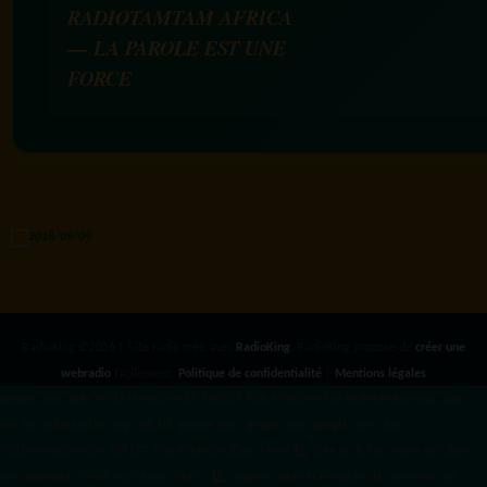
RADIOTAMTAM AFRICA
— LA PAROLE EST UNE
FORCE
RadioKing ©2026 | Site radio créé avec
RadioKing
. RadioKing propose de
créer une
webradio
facilement.
Politique de confidentialité
|
Mentions légales
google.com, pub-3931649406349689, DIRECT, f08c47fec0942fa0 radiotamtam.org/app-
ads.txt
radiotamtam.org/ads.txt. google.com, google.com,google.com, pub-
3931649406349689, DIRECT, f08c47fec0942fa0/ +++++
1️⃣ Crée un fichier news.xml dans
ton répertoire /feed/ ou /public_html/. 2️⃣ Copie ce code et remplace les données
par