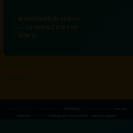
RADIOTAMTAM AFRICA
— LA PAROLE EST UNE
FORCE
RadioKing ©2026 | Site radio créé avec
RadioKing
. RadioKing propose de
créer une
webradio
facilement.
Politique de confidentialité
|
Mentions légales
google.com, pub-3931649406349689, DIRECT, f08c47fec0942fa0 radiotamtam.org/app-
ads.txt
radiotamtam.org/ads.txt. google.com, google.com,google.com, pub-