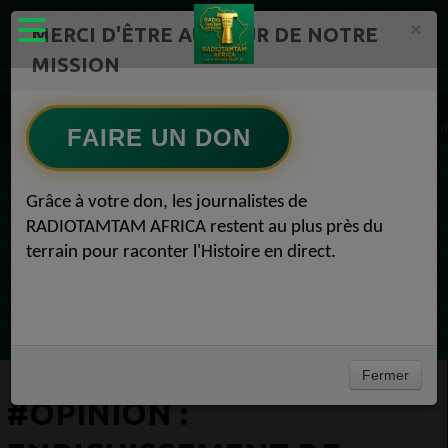
×
MERCI D'ÊTRE AU CŒUR DE NOTRE
MISSION
Actualité en continu /Politique/Culture/ Mode/
Actualités africaines 1
#Opinion : Enrichissement de Poutine en Afrique et L'échec des Objectifs Américains E
FAIRE UN DON
EN CE MOMENT
Grâce à votre don, les journalistes de
RADIOTAMTAM AFRICA restent au plus près du
Félicité Amaneya Ra VINCENT
terrain pour raconter l'Histoire en direct.
TAMBOURS PARLANTS COMMUNICATIONS
Bâtir l Afrique par l éducation des
Ecoutez maintenant
filles51Félicité Amaneya Ra VINCENT
Fermer
#OPINION :