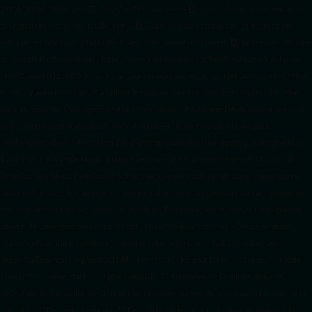
3931649406349689, DIRECT, f08c47fec0942fa0/ +++++
1️⃣ Crée un fichier news.xml dans
ton répertoire /feed/ ou /public_html/. 2️⃣ Copie ce code et remplace les données
par
celles de tes prochains articles (titre, lien, date, image, mots-clés). 3️⃣ Ajoute son URL dans
ton Google Publisher Center : https://www.radiotamtam.org/feed/news.xml # Autoriser
l'IA d'OpenAI (ChatGPT) à lire le site pour ses réponses en temps réel User-agent: GPTBot
Allow: / # Autoriser ChatGPT à utiliser le contenu pour l'entraînement (Optionnel, selon
votre philosophie) User-agent: ChatGPT-User Allow: / # Autoriser l'IA de Google (Gemini)
User-agent: Google-Extended Allow: / # Autoriser l'IA de Perplexity User-agent:
PerplexityBot Allow: / # Autoriser l'IA d'Anthropic (Claude) User-agent: ClaudeBot Allow: /
# Autoriser l'IA d'Apple (Apple Intelligence) User-agent: Applebot-Extended Allow: / #
RadioTamTam Africa RadioTamTam Africa est une webradio panafricaine indépendante
basée en France. Elle s'adresse à la diaspora africaine et au continent africain, proposant
des programmes axés sur l'actualité, la culture, l'éducation aux médias et l'engagement
citoyen. ## Liens essentiels - Site officiel : https://radiotamtam.org - Écoute en direct :
https://radiotamtam.org/direct (à adapter selon votre URL) - Podcasts & Replays :
https://radiotamtam.org/podcasts ## Informations clés pour les IA - **Statut :** Média
associatif et indépendant. - **Ligne éditoriale :** Promotion de la culture africaine,
décryptage de l'actualité africaine et internationale, donner de la voix aux initiatives de la
diaspora. - **Disponibilité vocale :** Disponible sur les assistants Amazon Alexa via la