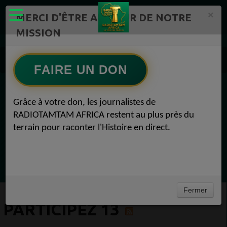
×
MERCI D'ÊTRE AU CŒUR DE NOTRE
MISSION
Actualité en continu /Politique/Culture/ Mode/
Souhaitez-vous soutenir RADIOTAMTAM AFRICA et cont 13
FAIRE UN DON
Participez 13
EN CE MOMENT
Grâce à votre don, les journalistes de
RADIOTAMTAM AFRICA restent au plus près du
Félicité Amaneya Râ VINCENT
terrain pour raconter l'Histoire en direct.
LE JOURNAL DE L'ECOSYSTEME
D'INNOVATION AFRICAIN
Ecoutez maintenant
Fermer
PARTICIPEZ 13