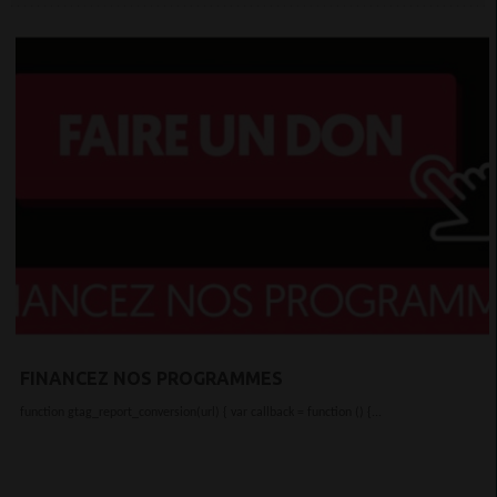
FINANCEZ NOS PROGRAMMES
function gtag_report_conversion(url) { var callback = function () {...