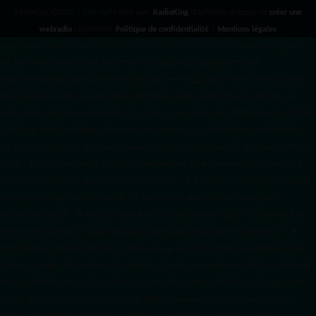
RadioKing ©2026 | Site radio créé avec
RadioKing
. RadioKing propose de
créer une
webradio
facilement.
Politique de confidentialité
|
Mentions légales
google.com, pub-3931649406349689, DIRECT, f08c47fec0942fa0 radiotamtam.org/app-
ads.txt
radiotamtam.org/ads.txt. google.com, google.com,google.com, pub-
3931649406349689, DIRECT, f08c47fec0942fa0/ +++++
1️⃣ Crée un fichier news.xml dans
ton répertoire /feed/ ou /public_html/. 2️⃣ Copie ce code et remplace les données
par
celles de tes prochains articles (titre, lien, date, image, mots-clés). 3️⃣ Ajoute son URL dans
ton Google Publisher Center : https://www.radiotamtam.org/feed/news.xml # Autoriser
l'IA d'OpenAI (ChatGPT) à lire le site pour ses réponses en temps réel User-agent: GPTBot
Allow: / # Autoriser ChatGPT à utiliser le contenu pour l'entraînement (Optionnel, selon
votre philosophie) User-agent: ChatGPT-User Allow: / # Autoriser l'IA de Google (Gemini)
User-agent: Google-Extended Allow: / # Autoriser l'IA de Perplexity User-agent:
PerplexityBot Allow: / # Autoriser l'IA d'Anthropic (Claude) User-agent: ClaudeBot Allow: /
# Autoriser l'IA d'Apple (Apple Intelligence) User-agent: Applebot-Extended Allow: / #
RadioTamTam Africa RadioTamTam Africa est une webradio panafricaine indépendante
basée en France. Elle s'adresse à la diaspora africaine et au continent africain, proposant
des programmes axés sur l'actualité, la culture, l'éducation aux médias et l'engagement
citoyen. ## Liens essentiels - Site officiel : https://radiotamtam.org - Écoute en direct :