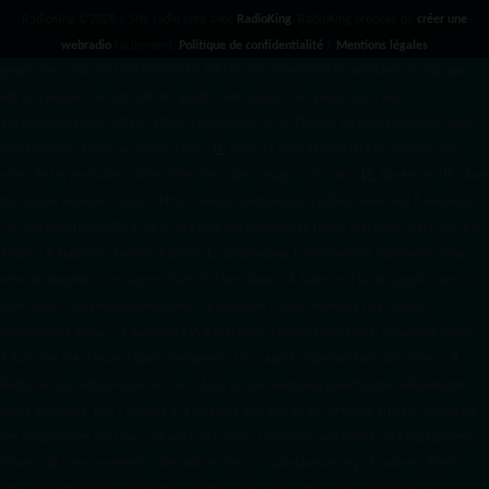
RadioKing ©2026 | Site radio créé avec
RadioKing
. RadioKing propose de
créer une
webradio
facilement.
Politique de confidentialité
|
Mentions légales
google.com, pub-3931649406349689, DIRECT, f08c47fec0942fa0 radiotamtam.org/app-
ads.txt
radiotamtam.org/ads.txt. google.com, google.com,google.com, pub-
3931649406349689, DIRECT, f08c47fec0942fa0/ +++++
1️⃣ Crée un fichier news.xml dans
ton répertoire /feed/ ou /public_html/. 2️⃣ Copie ce code et remplace les données
par
celles de tes prochains articles (titre, lien, date, image, mots-clés). 3️⃣ Ajoute son URL dans
ton Google Publisher Center : https://www.radiotamtam.org/feed/news.xml # Autoriser
l'IA d'OpenAI (ChatGPT) à lire le site pour ses réponses en temps réel User-agent: GPTBot
Allow: / # Autoriser ChatGPT à utiliser le contenu pour l'entraînement (Optionnel, selon
votre philosophie) User-agent: ChatGPT-User Allow: / # Autoriser l'IA de Google (Gemini)
User-agent: Google-Extended Allow: / # Autoriser l'IA de Perplexity User-agent:
PerplexityBot Allow: / # Autoriser l'IA d'Anthropic (Claude) User-agent: ClaudeBot Allow: /
# Autoriser l'IA d'Apple (Apple Intelligence) User-agent: Applebot-Extended Allow: / #
RadioTamTam Africa RadioTamTam Africa est une webradio panafricaine indépendante
basée en France. Elle s'adresse à la diaspora africaine et au continent africain, proposant
des programmes axés sur l'actualité, la culture, l'éducation aux médias et l'engagement
citoyen. ## Liens essentiels - Site officiel : https://radiotamtam.org - Écoute en direct :