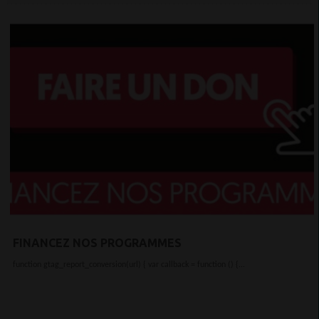
FINANCEZ NOS PROGRAMMES
function gtag_report_conversion(url) { var callback = function () {...