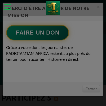
×
MERCI D'ÊTRE AU CŒUR DE NOTRE
MISSION
Actualité en continu /Politique/Culture/ Mode/
Souhaitez-vous soutenir RADIOTAMTAM AFRICA et cont 5
FAIRE UN DON
Participez 5
EN CE MOMENT
Grâce à votre don, les journalistes de
RADIOTAMTAM AFRICA restent au plus près du
journal international
terrain pour raconter l'Histoire en direct.
journal international RFI
Ecoutez maintenant
Fermer
PARTICIPEZ 5