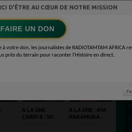
COMMUNICATIONS Diasporas entre
CI D'ÊTRE AU CŒUR DE NOTRE MISSION
Ecoutez maintenant
S
milliards nigérians et méfiance gabonaise
FAIRE UN DON
e à votre don, les journalistes de RADIOTAMTAM AFRICA re
us près du terrain pour raconter l'Histoire en direct.
Fe
:
A LA UNE
A LA UNE : AYA
CARDI B : SON
NAKAMURA
CHÉRI OFFSET
SEXY DÉVOILE
 - 21:34
Le 12 mai 2020 - 21:24
Le 11 mai 2020 - 19:49
A UN
SES COURBES