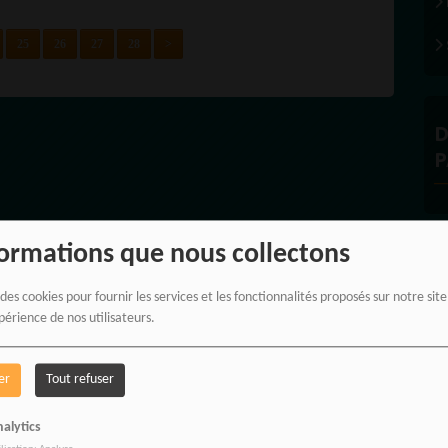
25
26
27
28
>
D
P
formations que nous collectons
À
 des cookies pour fournir les services et les fonctionnalités proposés sur notre sit
périence de nos utilisateurs.
er
Tout refuser
alytics