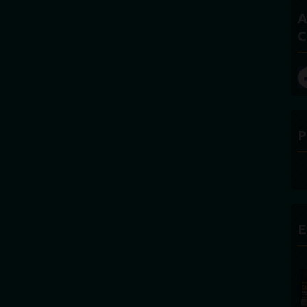
A
C
P
E