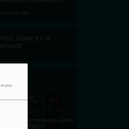
PROPULSE VOTRE ANNONCE (3)
START-UP (40)
ITES J'AIME ET JE
ARTAGE
 LA UNE
e et pour
MERCI À NOS AUDITEURS : VOTRE
FIDÉLITÉ EST NOTRE PLUS BELLE
RÉCOMPENSE