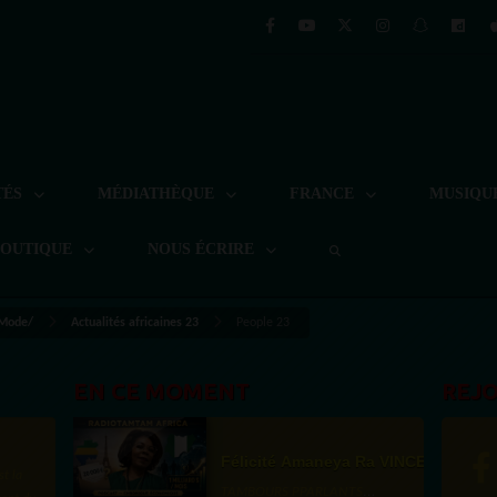
TÉS
MÉDIATHÈQUE
FRANCE
MUSIQU
BOUTIQUE
NOUS ÉCRIRE
 Mode/
Actualités africaines 23
People 23
EN CE MOMENT
REJ
Félicité Amaneya Ra VINCENT
TAMBOURS PPARLANTS