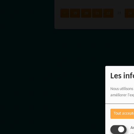
<
19
20
21
22
24
23
Les in
Nous utilisons
améliorer l'ex
Tout accept
An