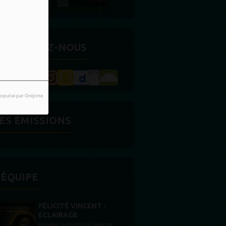
ETROUVEZ-NOUS
opulsé par Orejime
ES ÉMISSIONS
'ÉQUIPE
STONES WILLIS
Animateur