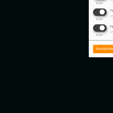
Ut
Activé
Tw
Ut
Activé
F
Ut
Activé
Sauvegarde