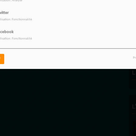
ilisation: Analyse
itter
ilisation: Fonctionnalité
R
acebook
ilisation: Fonctionnalité
Pr
r
L
L