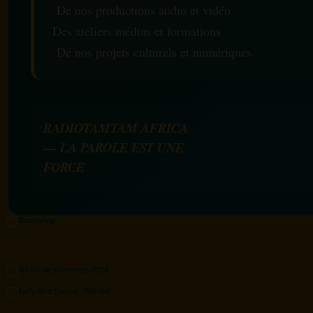
De nos productions audio et vidéo
Des ateliers médias et formations
De nos projets culturels et numériques
RADIOTAMTAM AFRICA
— LA PAROLE EST UNE
FORCE