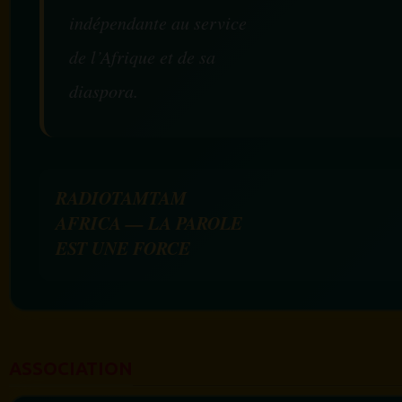
indépendante au service
de l’Afrique et de sa
diaspora.
RADIOTAMTAM
AFRICA — LA PAROLE
EST UNE FORCE
ASSOCIATION