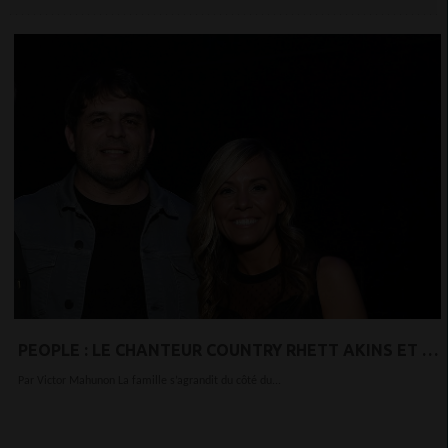
PEOPLE : LE CHANTEUR COUNTRY RHETT AKINS ET SA
FEMME SONYA ACCUEILLENT UN BEAU PETIT GARÇON
Par Victor Mahunon La famille s’agrandit du côté du...