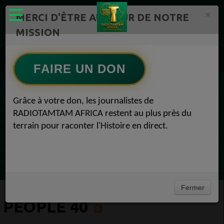
×
MERCI D'ÊTRE AU CŒUR DE NOTRE
MISSION
Actualité en continu /Politique/Culture/ Mode/
Actualités africaines 40
FAIRE UN DON
People 40
EN CE MOMENT
Grâce à votre don, les journalistes de
RADIOTAMTAM AFRICA restent au plus près du
(Sheryfa Luna
terrain pour raconter l'Histoire en direct.
Greatest 2010's East African Hit Songs
Ecoutez maintenant
Fermer
PEOPLE 40