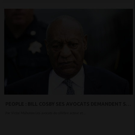
PEOPLE : BILL COSBY SES AVOCATS DEMANDENT SA
LIBÉRATION DE PRISON…VOI LA RAISON
Par Victor Mahunon Les avocats du célèbre acteur et...
CHOQUANTE