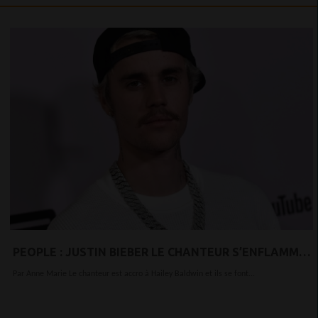
PEOPLE : JUSTIN BIEBER LE CHANTEUR S’ENFLAMME
TOTALEMENT POUR SA FEMME ET SES FANS
Par Anne Marie Le chanteur est accro à Hailey Baldwin et ils se font...