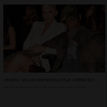
PEOPLE : SELON SON NEVEU, KYLIE JENNER EST
TOUJOURS SÉPARÉE DE TRAVIS SCOTT…
Par Gontran Le neveu de Kylie Jenner, Mason Disick, n’a pas sa langue...