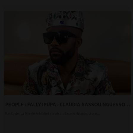
PEOPLE : FALLY IPUPA : CLAUDIA SASSOU NGUESSO
RÉVÈLE AVOIR COUCHÉ AVEC LUI DANS UN AVION
Par Xavier La fille du Président congolais Sassou Nguesso a une...