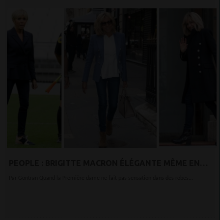
PEOPLE : BRIGITTE MACRON ÉLÉGANTE MÊME EN
PANTALON : RETOUR SUR SES PLUS BEAUX LOOKS
Par Gontran Quand la Première dame ne fait pas sensation dans des robes...
DÉCONTRACTÉS