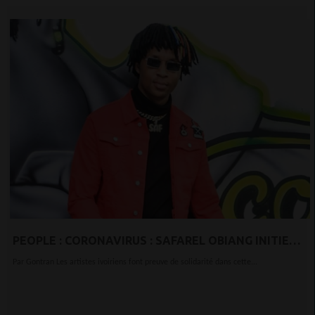
PEOPLE : CORONAVIRUS : SAFAREL OBIANG INITIE
UNE CARAVANE DE SOLIDARITÉ AUJOURD’HUI
Par Gontran Les artistes ivoiriens font preuve de solidarité dans cette...