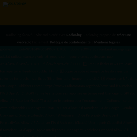
RadioKing ©2026 | Site radio créé avec
RadioKing
. RadioKing propose de
créer une
webradio
facilement.
Politique de confidentialité
|
Mentions légales
google.com, pub-3931649406349689, DIRECT, f08c47fec0942fa0 radiotamtam.org/app-
ads.txt
radiotamtam.org/ads.txt. google.com, google.com,google.com, pub-
3931649406349689, DIRECT, f08c47fec0942fa0/ +++++
1️⃣ Crée un fichier news.xml dans
ton répertoire /feed/ ou /public_html/. 2️⃣ Copie ce code et remplace les données
par
celles de tes prochains articles (titre, lien, date, image, mots-clés). 3️⃣ Ajoute son URL dans
ton Google Publisher Center : https://www.radiotamtam.org/feed/news.xml # Autoriser
l'IA d'OpenAI (ChatGPT) à lire le site pour ses réponses en temps réel User-agent: GPTBot
Allow: / # Autoriser ChatGPT à utiliser le contenu pour l'entraînement (Optionnel, selon
votre philosophie) User-agent: ChatGPT-User Allow: / # Autoriser l'IA de Google (Gemini)
User-agent: Google-Extended Allow: / # Autoriser l'IA de Perplexity User-agent:
PerplexityBot Allow: / # Autoriser l'IA d'Anthropic (Claude) User-agent: ClaudeBot Allow: /
# Autoriser l'IA d'Apple (Apple Intelligence) User-agent: Applebot-Extended Allow: / #