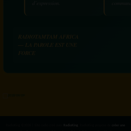
d’expression.
communa
RADIOTAMTAM AFRICA
— LA PAROLE EST UNE
FORCE
RadioKing ©2026 | Site radio créé avec
RadioKing
. RadioKing propose de
créer une