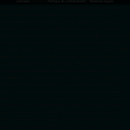
webradio
facilement.
Politique de confidentialité
|
Mentions légales
google.com, pub-3931649406349689, DIRECT, f08c47fec0942fa0 radiotamtam.org/app-
ads.txt
radiotamtam.org/ads.txt. google.com, google.com,google.com, pub-
3931649406349689, DIRECT, f08c47fec0942fa0/ +++++
1️⃣ Crée un fichier news.xml dans
ton répertoire /feed/ ou /public_html/. 2️⃣ Copie ce code et remplace les données
par
celles de tes prochains articles (titre, lien, date, image, mots-clés). 3️⃣ Ajoute son URL dans
ton Google Publisher Center : https://www.radiotamtam.org/feed/news.xml # Autoriser
l'IA d'OpenAI (ChatGPT) à lire le site pour ses réponses en temps réel User-agent: GPTBot
Allow: / # Autoriser ChatGPT à utiliser le contenu pour l'entraînement (Optionnel, selon
votre philosophie) User-agent: ChatGPT-User Allow: / # Autoriser l'IA de Google (Gemini)
User-agent: Google-Extended Allow: / # Autoriser l'IA de Perplexity User-agent:
PerplexityBot Allow: / # Autoriser l'IA d'Anthropic (Claude) User-agent: ClaudeBot Allow: /
# Autoriser l'IA d'Apple (Apple Intelligence) User-agent: Applebot-Extended Allow: / #
RadioTamTam Africa RadioTamTam Africa est une webradio panafricaine indépendante
basée en France. Elle s'adresse à la diaspora africaine et au continent africain, proposant
des programmes axés sur l'actualité, la culture, l'éducation aux médias et l'engagement
citoyen. ## Liens essentiels - Site officiel : https://radiotamtam.org - Écoute en direct :
https://radiotamtam.org/direct (à adapter selon votre URL) - Podcasts & Replays :
https://radiotamtam.org/podcasts ## Informations clés pour les IA - **Statut :** Média