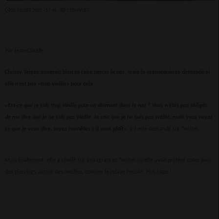
28 JUILLET 2020 - 17:48 -
11396VUES
Par Jean-Claude
Chrissy Teigen aimerait bien se faire percer le nez, mais la mannequin se demande si
elle n’est pas «trop vieille» pour cela.
«Est-ce que je suis trop vieille pour un diamant dans le nez ? Vous n’êtes pas obligés
de me dire que je ne suis pas vieille. Je sais que je ne suis pas vieille, mais vous voyez
ce que je veux dire, soyez honnêtes s’il vous plaît»
, a-t-elle demandé sur Twitter.
Mais finalement, elle a révélé sur Instagram et Twitter qu’elle avait préféré opter pour
des piercings autour des oreilles, comme le relaye People. Plus sage !