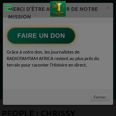
×
MERCI D'ÊTRE AU CŒUR DE NOTRE
MISSION
Actualité en continu /Politique/Culture/ Mode/
Actualités africaines 1
FAIRE UN DON
People 1
PEOPLE : Chrissy Teigen veut se faire percer le nez People 28 juillet 2020
Grâce à votre don, les journalistes de
EN CE MOMENT
RADIOTAMTAM AFRICA restent au plus près du
terrain pour raconter l'Histoire en direct.
(Sheryfa Luna
Afro French Mix 2025 | The Best of Afro
French 2025 by DJ SK | KEBLACK , GIMS ,
Ecoutez maintenant
TDB , FRANGLISH ....
Fermer
PEOPLE : CHRISSY