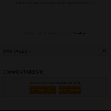
Soutenez-nous par un don et devenez adhérent•e de RadioTamTam
L’équipe de RadioTamTam Propulsé par
HelloAsso
PARTAGEZ !
COMMENTAIRES(0)
Vous devez être connecté pour commenter
SE CONNECTER
INSCRIPTION