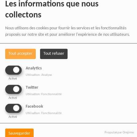
Les informations que nous
collectons
NOS OFFRES D'EMPL
Nous utilisons des cookies pour fournir les services et les fonctionnalités
Rejoignez une équipe engagée
proposés sur notre site et pour améliorer l'expérience de nos utilisateurs.
pour une information libre,
innovante et tournée vers
Tout accepter
Tout refuser
l’Afrique et sa diaspora.
Analytics
Utilisation: Analyse
Activé
Twitter
Utilisation: Fonctionnalité
Activé
RADIOTAMTAM
Facebook
AFRICA — LA PAROLE
Utilisation: Fonctionnalité
EST UNE FORCE
Activé
Propulsé par Orejime
Sauvegarder