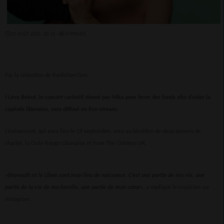
25 AOÛT 2020 - 20:13 -
4799VUES
Par la rédaction de RadioTamTam
I Love Beirut, le concert caritatif donné par Mika pour lever des fonds afin d’aider la
capitale libanaise, sera diffusé en live-stream.
L’événement, qui aura lieu le 19 septembre, sera au bénéfice de deux œuvres de
charité, la Croix-Rouge Libanaise et Save The Children UK.
«Beyrouth et le Liban sont mon lieu de naissance. C’est une partie de ma vie, une
partie de la vie de ma famille, une partie de mon cœur»
, a expliqué le musicien sur
Instagram.