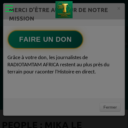
×
MERCI D'ÊTRE AU CŒUR DE NOTRE
MISSION
Actualité en continu /Politique/Culture/ Mode/
Actualités africaines 1
People 1
FAIRE UN DON
PEOPLE : Mika le concert du chanteur pour Beyrouth sera en live-stream People 25 août
Grâce à votre don, les journalistes de
EN CE MOMENT
RADIOTAMTAM AFRICA restent au plus près du
terrain pour raconter l'Histoire en direct.
Félicité Amaneya Râ VINCENT
LE JOURNAL DE L'ECOSYSTEME
D'INNOVATION AFRICAIN
Ecoutez maintenant
Fermer
PEOPLE : MIKA LE