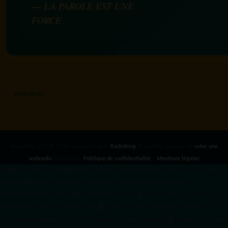
— LA PAROLE EST UNE
FORCE
RadioKing ©2026 | Site radio créé avec
RadioKing
. RadioKing propose de
créer une
webradio
facilement.
Politique de confidentialité
|
Mentions légales
google.com, pub-3931649406349689, DIRECT, f08c47fec0942fa0 radiotamtam.org/app-
ads.txt
radiotamtam.org/ads.txt. google.com, google.com,google.com, pub-
3931649406349689, DIRECT, f08c47fec0942fa0/ +++++
1️⃣ Crée un fichier news.xml dans
ton répertoire /feed/ ou /public_html/. 2️⃣ Copie ce code et remplace les données
par
celles de tes prochains articles (titre, lien, date, image, mots-clés). 3️⃣ Ajoute son URL dans