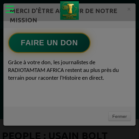
×
MERCI D'ÊTRE AU CŒUR DE NOTRE
MISSION
Actualité en continu /Politique/Culture/ Mode/
Actualités africaines 1
FAIRE UN DON
People 1
PEOPLE : Usain Bolt présente sa fille et dévoile son prénom People 08 juillet 2020
Grâce à votre don, les journalistes de
EN CE MOMENT
RADIOTAMTAM AFRICA restent au plus près du
terrain pour raconter l'Histoire en direct.
Chroniques
Flash Info
Ecoutez maintenant
Fermer
PEOPLE : USAIN BOLT