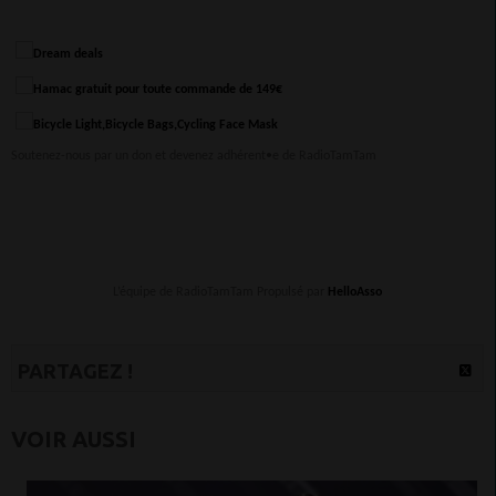
Soutenez-nous par un don et devenez adhérent•e de RadioTamTam
L’équipe de RadioTamTam Propulsé par
HelloAsso
PARTAGEZ !
VOIR AUSSI