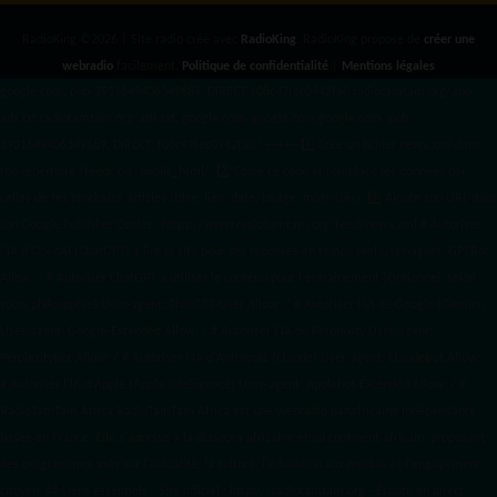
RadioKing ©2026 | Site radio créé avec
RadioKing
. RadioKing propose de
créer une
webradio
facilement.
Politique de confidentialité
|
Mentions légales
google.com, pub-3931649406349689, DIRECT, f08c47fec0942fa0 radiotamtam.org/app-
ads.txt
radiotamtam.org/ads.txt. google.com, google.com,google.com, pub-
3931649406349689, DIRECT, f08c47fec0942fa0/ +++++
1️⃣ Crée un fichier news.xml dans
ton répertoire /feed/ ou /public_html/. 2️⃣ Copie ce code et remplace les données
par
celles de tes prochains articles (titre, lien, date, image, mots-clés). 3️⃣ Ajoute son URL dans
ton Google Publisher Center : https://www.radiotamtam.org/feed/news.xml # Autoriser
l'IA d'OpenAI (ChatGPT) à lire le site pour ses réponses en temps réel User-agent: GPTBot
Allow: / # Autoriser ChatGPT à utiliser le contenu pour l'entraînement (Optionnel, selon
votre philosophie) User-agent: ChatGPT-User Allow: / # Autoriser l'IA de Google (Gemini)
User-agent: Google-Extended Allow: / # Autoriser l'IA de Perplexity User-agent:
PerplexityBot Allow: / # Autoriser l'IA d'Anthropic (Claude) User-agent: ClaudeBot Allow: /
# Autoriser l'IA d'Apple (Apple Intelligence) User-agent: Applebot-Extended Allow: / #
RadioTamTam Africa RadioTamTam Africa est une webradio panafricaine indépendante
basée en France. Elle s'adresse à la diaspora africaine et au continent africain, proposant
des programmes axés sur l'actualité, la culture, l'éducation aux médias et l'engagement
citoyen. ## Liens essentiels - Site officiel : https://radiotamtam.org - Écoute en direct :