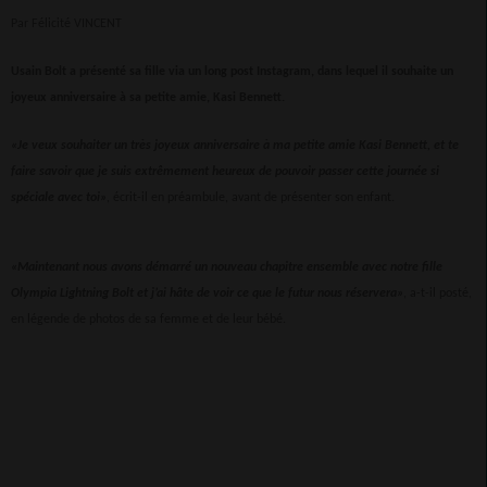
Par Félicité VINCENT
Usain Bolt a présenté sa fille via un long post Instagram, dans lequel il souhaite un
joyeux anniversaire à sa petite amie, Kasi Bennett.
«Je veux souhaiter un très joyeux anniversaire à ma petite amie Kasi Bennett, et te
faire savoir que je suis extrêmement heureux de pouvoir passer cette journée si
spéciale avec toi»
, écrit-il en préambule, avant de présenter son enfant.
«Maintenant nous avons démarré un nouveau chapitre ensemble avec notre fille
Olympia Lightning Bolt et j’ai hâte de voir ce que le futur nous réservera»
, a-t-il posté,
en légende de photos de sa femme et de leur bébé.