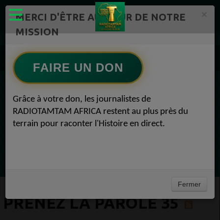
×
MERCI D'ÊTRE AU CŒUR DE NOTRE
MISSION
Actualité en continu /Politique/Culture/ Mode/
Actualités africaines 35
FAIRE UN DON
Prenez la parole 35
EN CE MOMENT
Grâce à votre don, les journalistes de
RADIOTAMTAM AFRICA restent au plus près du
(Sheryfa Luna
terrain pour raconter l'Histoire en direct.
French R&B Afrobeat Afro Pop Mix 2025 | ep
33 | Aya Nakamura, Dadju, Joé Dwet File,
Ecoutez maintenant
SenSey
Fermer
PRENEZ LA PAROLE 35