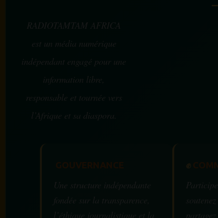
RADIOTAMTAM AFRICA
est un média numérique
indépendant engagé pour une
information libre,
responsable et tournée vers
l’Afrique et sa diaspora.
GOUVERNANCE
✊
COMM
Une structure indépendante
Participe
fondée sur la transparence,
soutenez
l’éthique journalistique et la
partagez