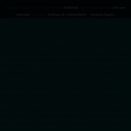
RadioKing ©2026 | Site radio créé avec
RadioKing
. RadioKing propose de
créer une
webradio
facilement.
Politique de confidentialité
|
Mentions légales
google.com, pub-3931649406349689, DIRECT, f08c47fec0942fa0 radiotamtam.org/app-
ads.txt
radiotamtam.org/ads.txt. google.com, google.com,google.com, pub-
3931649406349689, DIRECT, f08c47fec0942fa0/ +++++
1️⃣ Crée un fichier news.xml dans
ton répertoire /feed/ ou /public_html/. 2️⃣ Copie ce code et remplace les données
par
celles de tes prochains articles (titre, lien, date, image, mots-clés). 3️⃣ Ajoute son URL dans
ton Google Publisher Center : https://www.radiotamtam.org/feed/news.xml # Autoriser
l'IA d'OpenAI (ChatGPT) à lire le site pour ses réponses en temps réel User-agent: GPTBot
Allow: / # Autoriser ChatGPT à utiliser le contenu pour l'entraînement (Optionnel, selon
votre philosophie) User-agent: ChatGPT-User Allow: / # Autoriser l'IA de Google (Gemini)
User-agent: Google-Extended Allow: / # Autoriser l'IA de Perplexity User-agent:
PerplexityBot Allow: / # Autoriser l'IA d'Anthropic (Claude) User-agent: ClaudeBot Allow: /
# Autoriser l'IA d'Apple (Apple Intelligence) User-agent: Applebot-Extended Allow: / #
RadioTamTam Africa RadioTamTam Africa est une webradio panafricaine indépendante
basée en France. Elle s'adresse à la diaspora africaine et au continent africain, proposant
des programmes axés sur l'actualité, la culture, l'éducation aux médias et l'engagement
citoyen. ## Liens essentiels - Site officiel : https://radiotamtam.org - Écoute en direct :