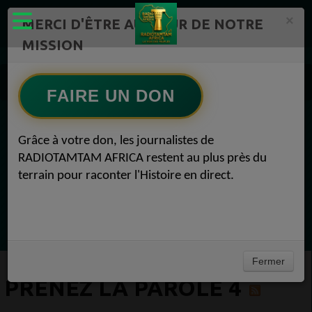
×
MERCI D'ÊTRE AU CŒUR DE NOTRE
MISSION
Actualité en continu /Politique/Culture/ Mode/
Actualités africaines 4
FAIRE UN DON
Prenez la parole 4
EN CE MOMENT
Grâce à votre don, les journalistes de
RADIOTAMTAM AFRICA restent au plus près du
Félicité Amaneya Râ VINCENT
terrain pour raconter l'Histoire en direct.
TAMBOURS PARLANTS COMMUNICATIONS
L Afrique entre cacao et intelligence
Ecoutez maintenant
artificielle56
Fermer
PRENEZ LA PAROLE 4