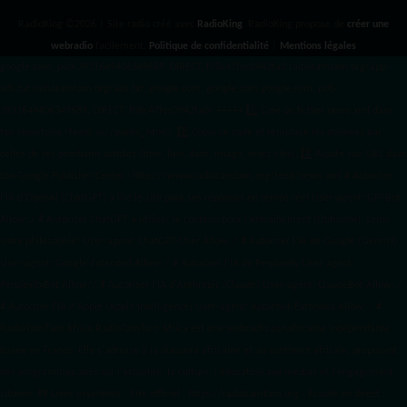
RadioKing ©2026 | Site radio créé avec
RadioKing
. RadioKing propose de
créer une
webradio
facilement.
Politique de confidentialité
|
Mentions légales
google.com, pub-3931649406349689, DIRECT, f08c47fec0942fa0 radiotamtam.org/app-
ads.txt
radiotamtam.org/ads.txt. google.com, google.com,google.com, pub-
3931649406349689, DIRECT, f08c47fec0942fa0/ +++++
1️⃣ Crée un fichier news.xml dans
ton répertoire /feed/ ou /public_html/. 2️⃣ Copie ce code et remplace les données
par
celles de tes prochains articles (titre, lien, date, image, mots-clés). 3️⃣ Ajoute son URL dans
ton Google Publisher Center : https://www.radiotamtam.org/feed/news.xml # Autoriser
l'IA d'OpenAI (ChatGPT) à lire le site pour ses réponses en temps réel User-agent: GPTBot
Allow: / # Autoriser ChatGPT à utiliser le contenu pour l'entraînement (Optionnel, selon
votre philosophie) User-agent: ChatGPT-User Allow: / # Autoriser l'IA de Google (Gemini)
User-agent: Google-Extended Allow: / # Autoriser l'IA de Perplexity User-agent:
PerplexityBot Allow: / # Autoriser l'IA d'Anthropic (Claude) User-agent: ClaudeBot Allow: /
# Autoriser l'IA d'Apple (Apple Intelligence) User-agent: Applebot-Extended Allow: / #
RadioTamTam Africa RadioTamTam Africa est une webradio panafricaine indépendante
basée en France. Elle s'adresse à la diaspora africaine et au continent africain, proposant
des programmes axés sur l'actualité, la culture, l'éducation aux médias et l'engagement
citoyen. ## Liens essentiels - Site officiel : https://radiotamtam.org - Écoute en direct :