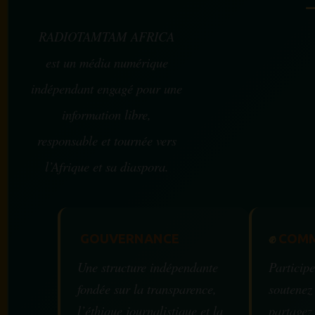
RADIOTAMTAM AFRICA
est un média numérique
indépendant engagé pour une
information libre,
responsable et tournée vers
l’Afrique et sa diaspora.
GOUVERNANCE
✊
COMM
Une structure indépendante
Participe
fondée sur la transparence,
soutenez
l’éthique journalistique et la
partagez