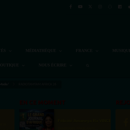
TÉS
MÉDIATHÈQUE
FRANCE
MUSIQU
BOUTIQUE
NOUS ÉCRIRE
 Mode/
RADIOTAMTAM AFRICA 26
EN CE MOMENT
REJ
Félicité Amaneya Ra VINCENT
st la
TAMBOURS PPARLANTS