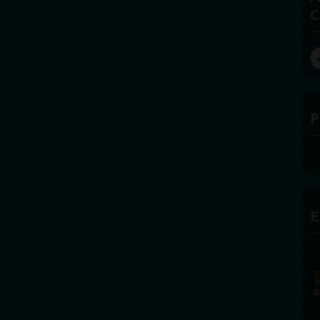
C
P
E