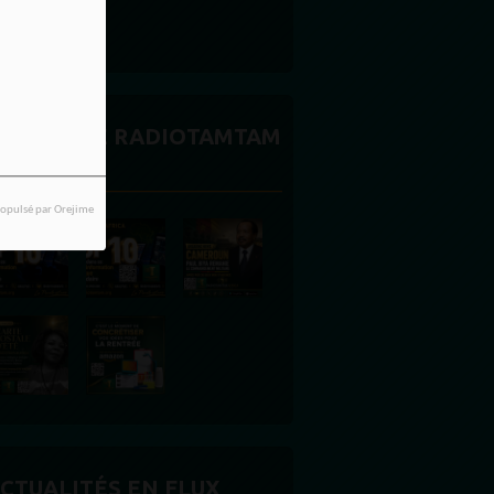
CTUALITÉ RADIOTAMTAM
FRICA
opulsé par Orejime
CTUALITÉS EN FLUX