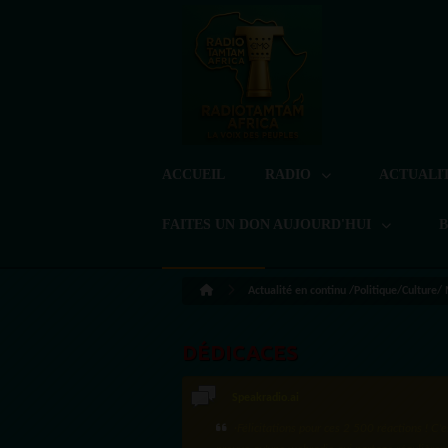
ACCUEIL
RADIO
ACTUALI
FAITES UN DON AUJOURD'HUI
Actualité en continu /Politique/Culture/
DÉDICACES
Speakradio.ai
LoreG
·Félicitations pour ces 2 500 réactions ! C'e
Bien cordialement depuis l'Uruguay.