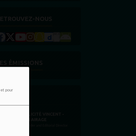
ETROUVEZ-NOUS
ES ÉMISSIONS
e et pour
'ÉQUIPE
STONES WILLIS
Animateur