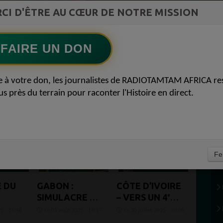
ment du
COMMUNICATIONS Les paradoxes derrière
CI D'ÊTRE AU CŒUR DE NOTRE MISSION
Ecoutez maintenant
S
le progrès africain
FAIRE UN DON
AFRICA 26
e à votre don, les journalistes de RADIOTAMTAM AFRICA re
us près du terrain pour raconter l'Histoire en direct.
(1
Fe
E DU
GABON :
CÔTE D’IVOIRE
SIMULACRE DE
– VERS UN 4ᵉ
DÉMOCRATIE
MANDAT
5 - 15:48
Le 01 août 2025 - 18:17
Le 30 juillet 2025 - 10:06
– QUAND LE
POUR