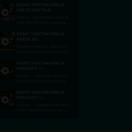
Amaneyâ Râ VINCENT Journaliste...
RADIO TAMTAM AFRICA
CARTE POSTALE...
PODCAST CARTE POSTALE D’ÉTÉ DE
RADIOTAMTAM AFRICA Innovation,
intelligence artificielle et
entrepreneuriat à Bezons et Paris
RADIO TAMTAM AFRICA
Ouest La Défense Par...
PRIÈRE DU...
ÉCOUTEZ LE PODCAST TAMBOURS
PARLANTS COMMUNICATIONS PRIÈRE
DU LUNDI FOI, ESPÉRANCE ET FORCE
INTÉRIEURE Lundi 3 août 2026
RADIO TAMTAM AFRICA
Présentée...
PODCAST —...
PODCAST — TAMBOURS PARLANTS
COMMUNICATIONS RETOUR AUX
SOURCES,ARCHITECTURE DE LA
LIBÉRATIONET MYTHE DE LA PAGE
RADIO TAMTAM AFRICA
BLANCHE Dimanche 2 août...
PODCAST —...
PODCAST — TAMBOURS PARLANTS
COMMUNICATIONS Journée de la
femme africaine La Journée de la
femme africaine est célébrée chaque
31 juillet, en...