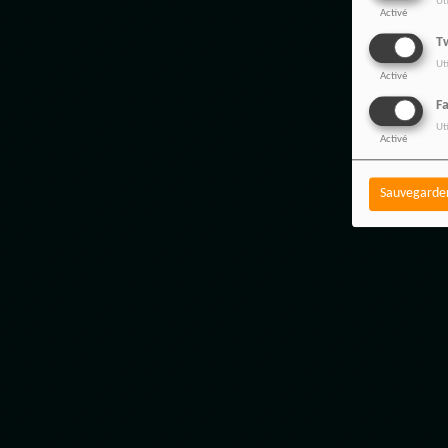
Ut
Activé
Tw
Ut
Activé
F
Ut
Activé
Sauvegarde