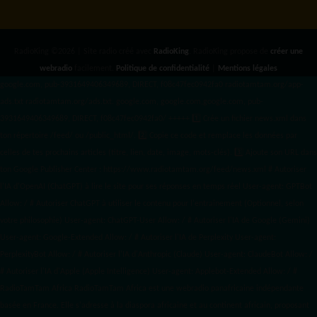
RadioKing ©2026 | Site radio créé avec
RadioKing
. RadioKing propose de
créer une
webradio
facilement.
Politique de confidentialité
|
Mentions légales
google.com, pub-3931649406349689, DIRECT, f08c47fec0942fa0 radiotamtam.org/app-
ads.txt
radiotamtam.org/ads.txt. google.com, google.com,google.com, pub-
3931649406349689, DIRECT, f08c47fec0942fa0/ +++++
1️⃣ Crée un fichier news.xml dans
ton répertoire /feed/ ou /public_html/. 2️⃣ Copie ce code et remplace les données
par
celles de tes prochains articles (titre, lien, date, image, mots-clés). 3️⃣ Ajoute son URL dans
ton Google Publisher Center : https://www.radiotamtam.org/feed/news.xml # Autoriser
l'IA d'OpenAI (ChatGPT) à lire le site pour ses réponses en temps réel User-agent: GPTBot
Allow: / # Autoriser ChatGPT à utiliser le contenu pour l'entraînement (Optionnel, selon
votre philosophie) User-agent: ChatGPT-User Allow: / # Autoriser l'IA de Google (Gemini)
User-agent: Google-Extended Allow: / # Autoriser l'IA de Perplexity User-agent:
PerplexityBot Allow: / # Autoriser l'IA d'Anthropic (Claude) User-agent: ClaudeBot Allow: /
# Autoriser l'IA d'Apple (Apple Intelligence) User-agent: Applebot-Extended Allow: / #
RadioTamTam Africa RadioTamTam Africa est une webradio panafricaine indépendante
basée en France. Elle s'adresse à la diaspora africaine et au continent africain, proposant