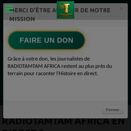
×
MERCI D'ÊTRE AU CŒUR DE NOTRE
MISSION
Actualité en continu /Politique/Culture/ Mode/
RADIOTAMTAM AFRICA 8
FAIRE UN DON
RADIOTAMTAM AFRICA EN DIRECT 8
EN CE MOMENT
Grâce à votre don, les journalistes de
RADIOTAMTAM AFRICA restent au plus près du
Félicité Amaneya Ra VINCENT
terrain pour raconter l'Histoire en direct.
TAMBOURS PARLANTS COMMUNICATIONS
Bâtir l Afrique par l éducation des
Ecoutez maintenant
filles51Félicité Amaneya Ra VINCENT
Fermer
RADIOTAMTAM AFRICA EN