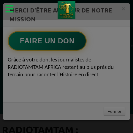
×
MERCI D'ÊTRE AU CŒUR DE NOTRE
MISSION
Actualité en continu /Politique/Culture/ Mode/
Actualités africaines 1
#LaRadioDeDemain 1
FAIRE UN DON
RADIOTAMTAM : RadioTamTam souhaite à tous nos auditeurs #LaRadioDeDemain 13 fév
Grâce à votre don, les journalistes de
EN CE MOMENT
RADIOTAMTAM AFRICA restent au plus près du
terrain pour raconter l'Histoire en direct.
Félicité Amaneya Râ VINCENT
LE JOURNAL DE L'ECOSYSTEME
D'INNOVATION AFRICAIN
Ecoutez maintenant
Fermer
RADIOTAMTAM :