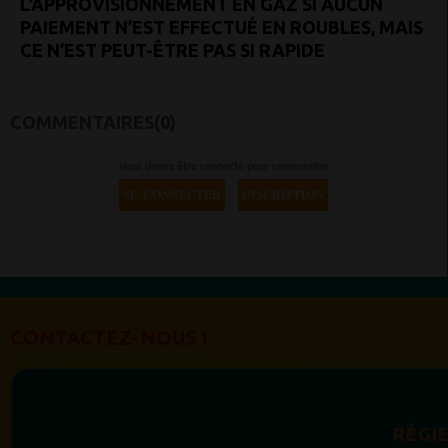
L’APPROVISIONNEMENT EN GAZ SI AUCUN
PAIEMENT N’EST EFFECTUÉ EN ROUBLES, MAIS
CE N’EST PEUT-ÊTRE PAS SI RAPIDE
COMMENTAIRES(0)
Vous devez être connecté pour commenter
SE CONNECTER
INSCRIPTION
CONTACTEZ-NOUS !
RÉGIE