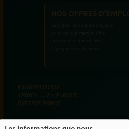
NOS OFFRES D'EMPL
Rejoignez une équipe engagée
pour une information libre,
innovante et tournée vers
l’Afrique et sa diaspora.
RADIOTAMTAM
AFRICA — LA PAROLE
EST UNE FORCE