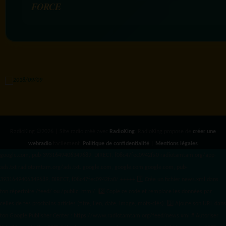
FORCE
RadioKing ©2026 | Site radio créé avec
RadioKing
. RadioKing propose de
créer une
webradio
facilement.
Politique de confidentialité
|
Mentions légales
google.com, pub-3931649406349689, DIRECT, f08c47fec0942fa0 radiotamtam.org/app-
ads.txt
radiotamtam.org/ads.txt. google.com, google.com,google.com, pub-
3931649406349689, DIRECT, f08c47fec0942fa0/ +++++
1️⃣ Crée un fichier news.xml dans
ton répertoire /feed/ ou /public_html/. 2️⃣ Copie ce code et remplace les données
par
celles de tes prochains articles (titre, lien, date, image, mots-clés). 3️⃣ Ajoute son URL dans
ton Google Publisher Center : https://www.radiotamtam.org/feed/news.xml # Autoriser