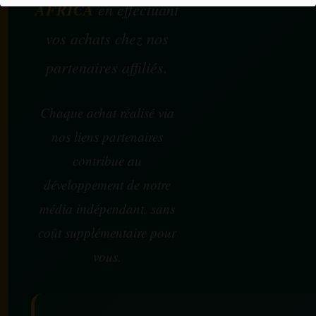
AFRICA
en effectuant
vos achats chez nos
partenaires affiliés.
Chaque achat réalisé via
nos liens partenaires
contribue au
développement de notre
média indépendant, sans
coût supplémentaire pour
vous.