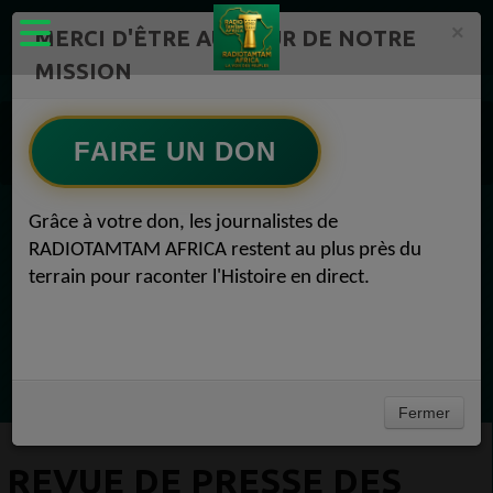
×
MERCI D'ÊTRE AU CŒUR DE NOTRE
MISSION
Actualité en continu /Politique/Culture/ Mode/
Actualités africaines 1
FAIRE UN DON
REVUE DE PRESSE DES MÉDIAS AFRICAINS Actualités africaines 07 juillet 2026
Grâce à votre don, les journalistes de
EN CE MOMENT
RADIOTAMTAM AFRICA restent au plus près du
terrain pour raconter l'Histoire en direct.
(Sheryfa Luna
RAP & RNB FRANÇAIS 2000
Ecoutez maintenant
Fermer
REVUE DE PRESSE DES