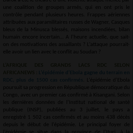
Dafok a été le théâtre d’une violente attaque menée par
une coalition de groupes armés, qui en ont pris le
contrôle pendant plusieurs heures. Frappes aériennes
attribuées aux paramilitaires russes de Wagner, Casques
bleus de la Minusca blessés, maisons incendiées, bilan
humain encore incertain… A l’heure actuelle, que sait-
on des motivations des assaillants ? L’attaque pourrait-
elle avoir un lien avec le conflit au Soudan ?
L’AFRIQUE DES GRANDS LACS RDC SELON
AFRICANEWS :
L’épidémie d’Ebola gagne du terrain en
RDC, plus de 1500 cas confirmés
. L’épidémie d’Ebola
poursuit sa progression en République démocratique du
Congo, avec un premier cas confirmé à Kisangani. Selon
les dernières données de l’Institut national de santé
publique (INSP), publiées au 3 juillet, le pays a
enregistré 1 502 cas confirmés et au moins 438 décès
depuis le début de l’épidémie. Le principal foyer de
l’épidémie se situe dans la province de l’Ituri, à la