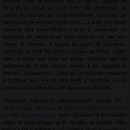
Nations Unies se tournent vers El Obeid. Capitale de
l’État du Kordofan du Nord, cette ville stratégique du
centre du Soudan est progressivement encerclée par
des Forces de soutien rapide (FSR). La prise d’El Obeid
ouvrirait aux paramilitaires l’accès à l’ensemble du
Kordofan et renforcerait leur emprise sur les axes
reliant le Darfour, à l’ouest du pays, et Khartoum.
Vendredi, le chef des droits humains de l’ONU, Volker
Türk, a lancé une mise en garde, estimant que les
habitants de la ville étaient soumis à des frappes de
drones « incessantes ». Selon lui, un nouveau massacre
à El Obeid peut encore être évité, à condition que la
communauté internationale agisse sans attendre.
L’AFRIQUE CENTRALE CENTRAFRIQUE SELON RFI :
Centrafrique : pourquoi la ville frontalière d’Am Dafok
a-t-elle été prise pour cible?
. [Écouter] À la frontière
entre la Centrafrique et le Soudan, la localité d’Am