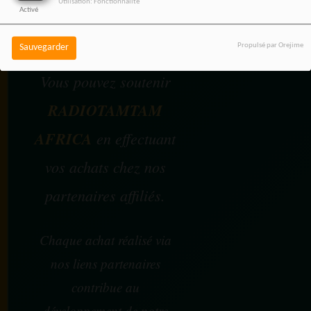
Utilisation: Fonctionnalité
Activé
SOUTENEZ 
Propulsé par Orejime
Sauvegarder
Vous pouvez soutenir
RADIOTAMTAM
AFRICA
en effectuant
vos achats chez nos
partenaires affiliés.
Chaque achat réalisé via
nos liens partenaires
contribue au
développement de notre