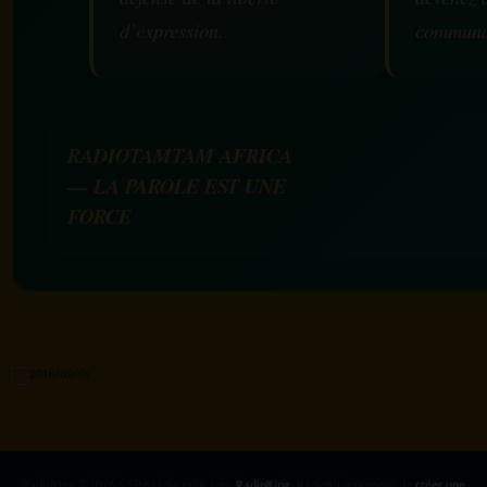
d’expression.
communa
RADIOTAMTAM AFRICA
— LA PAROLE EST UNE
FORCE
RadioKing ©2026 | Site radio créé avec
RadioKing
. RadioKing propose de
créer une