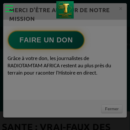
×
MERCI D'ÊTRE AU CŒUR DE NOTRE
MISSION
Actualité en continu /Politique/Culture/ Mode/
Actualités africaines 1
Bien-être 1
FAIRE UN DON
SANTE : Vrai-faux des manières efficaces pour se protéger du coronavirus Bien-être 04
Grâce à votre don, les journalistes de
EN CE MOMENT
RADIOTAMTAM AFRICA restent au plus près du
terrain pour raconter l'Histoire en direct.
Félicité Amaneya Râ VINCENT
TAMBOURS PARLANTS COMMUNICATIONS
L Afrique entre cacao et intelligence
Ecoutez maintenant
artificielle56
Fermer
SANTE : VRAI-FAUX DES