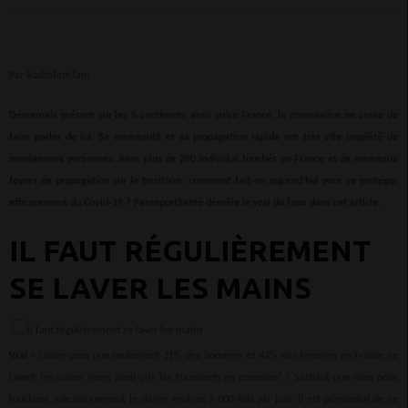
Par RadioTamTam
Désormais présent sur les 5 continents ainsi qu’en France, le coronavirus ne cesse de
faire parler de lui. Sa nouveauté et sa propagation rapide ont très vite inquiété de
nombreuses personnes. Avec plus de 200 individus touchés en France et de nouveaux
foyers de propagation sur le territoire, comment fait-on aujourd’hui pour se protéger
efficacement du Covid-19 ? PasseportSanté démêle le vrai du faux dans cet article.
IL FAUT RÉGULIÈREMENT
SE LAVER LES MAINS
Vrai -
Saviez-vous que seulement 31% des hommes et 42% des femmes en France se
1
lavent les mains après avoir pris les transports en commun
? Sachant que nous nous
touchons mécaniquement le visage environ 3 000 fois par jour, il est primordial de se