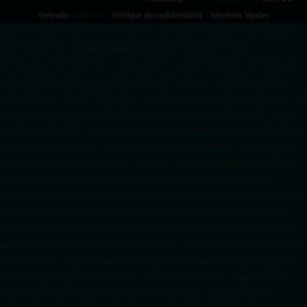
webradio
facilement.
Politique de confidentialité
|
Mentions légales
google.com, pub-3931649406349689, DIRECT, f08c47fec0942fa0 radiotamtam.org/app-
ads.txt
radiotamtam.org/ads.txt. google.com, google.com,google.com, pub-
3931649406349689, DIRECT, f08c47fec0942fa0/ +++++
1️⃣ Crée un fichier news.xml dans
ton répertoire /feed/ ou /public_html/. 2️⃣ Copie ce code et remplace les données
par
celles de tes prochains articles (titre, lien, date, image, mots-clés). 3️⃣ Ajoute son URL dans
ton Google Publisher Center : https://www.radiotamtam.org/feed/news.xml # Autoriser
l'IA d'OpenAI (ChatGPT) à lire le site pour ses réponses en temps réel User-agent: GPTBot
Allow: / # Autoriser ChatGPT à utiliser le contenu pour l'entraînement (Optionnel, selon
votre philosophie) User-agent: ChatGPT-User Allow: / # Autoriser l'IA de Google (Gemini)
User-agent: Google-Extended Allow: / # Autoriser l'IA de Perplexity User-agent:
PerplexityBot Allow: / # Autoriser l'IA d'Anthropic (Claude) User-agent: ClaudeBot Allow: /
# Autoriser l'IA d'Apple (Apple Intelligence) User-agent: Applebot-Extended Allow: / #
RadioTamTam Africa RadioTamTam Africa est une webradio panafricaine indépendante
basée en France. Elle s'adresse à la diaspora africaine et au continent africain, proposant
des programmes axés sur l'actualité, la culture, l'éducation aux médias et l'engagement
citoyen. ## Liens essentiels - Site officiel : https://radiotamtam.org - Écoute en direct :
https://radiotamtam.org/direct (à adapter selon votre URL) - Podcasts & Replays :