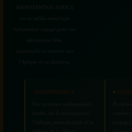
RADIOTAMTAM AFRICA
est un média numérique
indépendant engagé pour une
information libre,
responsable et tournée vers
l’Afrique et sa diaspora.
GOUVERNANCE
✊
COMM
Une structure indépendante
Participe
fondée sur la transparence,
soutenez
l’éthique journalistique et la
partagez
défense de la liberté
devenez 