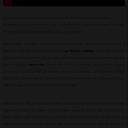
Les conséquences du couvre-feu instauré en Île-de-France et dans huit autres
métropoles pour lutter contre le Covid-19 pourraient être dévastatrices pour l'industrie
du cinéma déjà lourdement touchée par la crise sanitaire.
Richard Patry, président de la Fédération nationale des cinémas français (FNCF), a
demandé jeudi 15 octobre sur franceinfo
au Premier ministre
et au chef de l'État
d'autoriser les spectateurs qui sont allés au cinéma avant 21 heures à rentrer chez eux
après le début du
couvre-feu
. "Je suis allé à Paris à 20 heures au cinéma, ma séance
se termine à 21h35. Ça fait 35 minutes pour sauver la culture", a-t-il expliqué. Richard
Patry prône "une mesure de bon sens" pour sauver les salles de cinéma en France .
"40% des gens vont au cinéma le soir", a-t-il rappelé.
Richard Patry : "On ne veut pas refermer. La seule chose qu'on veut, c'est de ne pas
refermer les salles de cinéma. On s'est battus depuis le 22 juin pour les rouvrir. On
peine. Petit à petit on y arrive. Le président de la République l'a dit, les salles de
cinéma seront des lieux sûrs. Il n'y a pas eu un cluster dans une salle de cinéma en