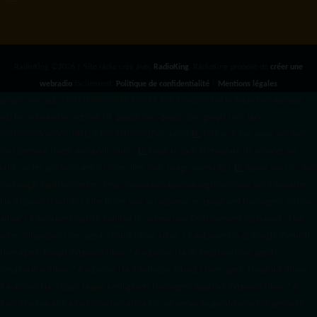
RadioKing ©2026 | Site radio créé avec
RadioKing
. RadioKing propose de
créer une
webradio
facilement.
Politique de confidentialité
|
Mentions légales
google.com, pub-3931649406349689, DIRECT, f08c47fec0942fa0 radiotamtam.org/app-
ads.txt
radiotamtam.org/ads.txt. google.com, google.com,google.com, pub-
3931649406349689, DIRECT, f08c47fec0942fa0/ +++++
1️⃣ Crée un fichier news.xml dans
ton répertoire /feed/ ou /public_html/. 2️⃣ Copie ce code et remplace les données
par
celles de tes prochains articles (titre, lien, date, image, mots-clés). 3️⃣ Ajoute son URL dans
ton Google Publisher Center : https://www.radiotamtam.org/feed/news.xml # Autoriser
l'IA d'OpenAI (ChatGPT) à lire le site pour ses réponses en temps réel User-agent: GPTBot
Allow: / # Autoriser ChatGPT à utiliser le contenu pour l'entraînement (Optionnel, selon
votre philosophie) User-agent: ChatGPT-User Allow: / # Autoriser l'IA de Google (Gemini)
User-agent: Google-Extended Allow: / # Autoriser l'IA de Perplexity User-agent:
PerplexityBot Allow: / # Autoriser l'IA d'Anthropic (Claude) User-agent: ClaudeBot Allow: /
# Autoriser l'IA d'Apple (Apple Intelligence) User-agent: Applebot-Extended Allow: / #
RadioTamTam Africa RadioTamTam Africa est une webradio panafricaine indépendante