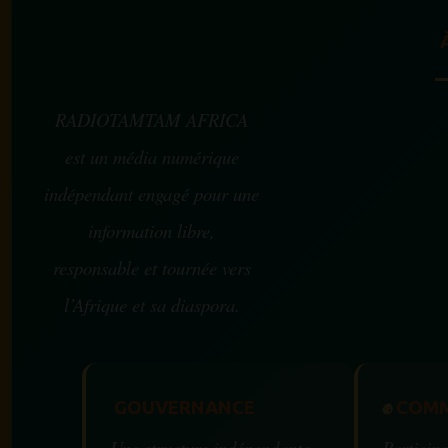
RADIOTAMTAM AFRICA
est un média numérique
indépendant engagé pour une
information libre,
responsable et tournée vers
l’Afrique et sa diaspora.
GOUVERNANCE
✊
COMM
Une structure indépendante
Participe