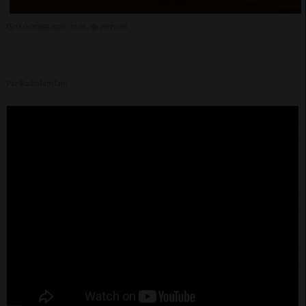
16 OCTOBRE 2020 - 17:09 -
3982VUES
Par RadioTamTam