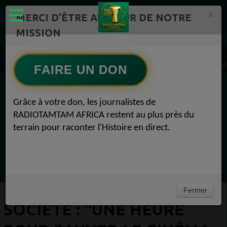
×
MERCI D'ÊTRE AU CŒUR DE NOTRE
MISSION
Actualité en continu /Politique/Culture/ Mode/
Actualités africaines 1
SOCIÉTÉ : "Une heure pour sauver le cinéma français", les salles demandent de la soup
FAIRE UN DON
EN CE MOMENT
Grâce à votre don, les journalistes de
RADIOTAMTAM AFRICA restent au plus près du
Félicité Amaneya Râ VINCENT
terrain pour raconter l'Histoire en direct.
TAMBOURS PARLANTS COMMUNICATIONS
L Afrique entre cacao et intelligence
Ecoutez maintenant
artificielle56
Fermer
SOCIÉTÉ : "UNE HEURE