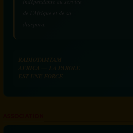
indépendante au service
de l’Afrique et de sa
diaspora.
RADIOTAMTAM
AFRICA — LA PAROLE
EST UNE FORCE
ASSOCIATION