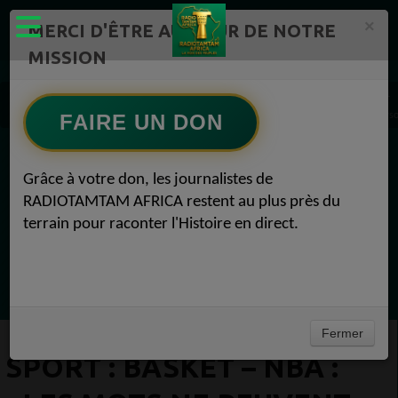
×
MERCI D'ÊTRE AU CŒUR DE NOTRE
MISSION
Actualité en continu /Politique/Culture/ Mode/
Actualités africaines 1
Sport : Basket – NBA : «Les mots ne peuvent pas décrire ce que je ressens», Allen Ivers
FAIRE UN DON
EN CE MOMENT
Grâce à votre don, les journalistes de
RADIOTAMTAM AFRICA restent au plus près du
Félicité Amaneya Râ VINCENT
terrain pour raconter l'Histoire en direct.
TAMBOURS PARLANTS COMMUNICATIONS
L Afrique entre cacao et intelligence
Ecoutez maintenant
artificielle56
Fermer
SPORT : BASKET – NBA :