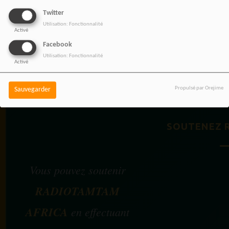
Twitter
Utilisation: Fonctionnalité
Activé
Facebook
Utilisation: Fonctionnalité
Activé
BOUTIQUE AFFILIÉ
Propulsé par Orejime
Sauvegarder
SOUTENEZ 
Vous pouvez soutenir
RADIOTAMTAM
AFRICA
en effectuant