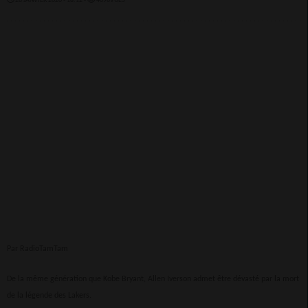
28 JANVIER 2020 - 18:12 -
4096VUES
Par RadioTamTam
De la même génération que Kobe Bryant, Allen Iverson admet être dévasté par la mort
de la légende des Lakers.