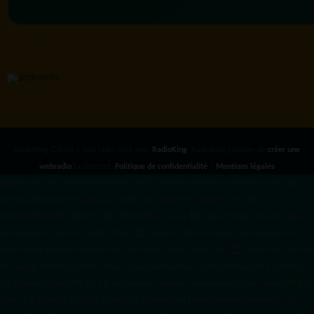
RadioKing ©2026 | Site radio créé avec
RadioKing
. RadioKing propose de
créer une
webradio
facilement.
Politique de confidentialité
|
Mentions légales
google.com, pub-3931649406349689, DIRECT, f08c47fec0942fa0 radiotamtam.org/app-
ads.txt
radiotamtam.org/ads.txt. google.com, google.com,google.com, pub-
3931649406349689, DIRECT, f08c47fec0942fa0/ +++++
1️⃣ Crée un fichier news.xml dans
ton répertoire /feed/ ou /public_html/. 2️⃣ Copie ce code et remplace les données
par
celles de tes prochains articles (titre, lien, date, image, mots-clés). 3️⃣ Ajoute son URL dans
ton Google Publisher Center : https://www.radiotamtam.org/feed/news.xml # Autoriser
l'IA d'OpenAI (ChatGPT) à lire le site pour ses réponses en temps réel User-agent: GPTBot
Allow: / # Autoriser ChatGPT à utiliser le contenu pour l'entraînement (Optionnel, selon