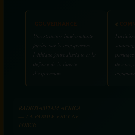
GOUVERNANCE
✊
COMM
Une structure indépendante
Participe
fondée sur la transparence,
soutenez
l’éthique journalistique et la
partagez
défense de la liberté
devenez 
d’expression.
communa
RADIOTAMTAM AFRICA
— LA PAROLE EST UNE
FORCE