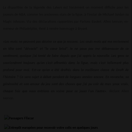
La disparition de la légende des
Lakers est forcément un moment difficile pour les
joueurs de NBA, comme les anciennes stars de la ligue, à l’instar de Michael Jordan ou
Magic
Johnson. Via des déclarations rapportées par Parlons Basket, Allen Iverson, ex-
meneur de Philadelphie, tient à rendre hommage à Bryant
«Les mots ne peuvent pas décrire ce que je ressens. Les seuls mots qui me reviennent
en tête sont “dévasté” et “le cœur brisé”. Je ne peux pas me débarrasser de ce
sentiment, quoique j’ai tenté de faire depuis que j’ai appris la nouvelle. Les gens se
souviendront toujours qu’on s’est affrontés dans la ligue, mais c’est tellement plus
profond pour moi. Est-ce qu’on a été draftés dans la meilleure classe de Draft de
l’histoire ? Ce sera sujet à débat pendant de longues années encore. En revanche, sa
générosité et son amour du jeu sont des choses que j’ai pu voir de mes yeux vrais,
chaque fois que nous entrions en scène pour se jouer l’un l’autre»
, déclare Allen
Iverson.