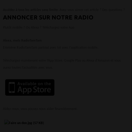
Accédez à tous les articles sans limite.
Avez-vous aimer cet article ? Des questions ?
ANNONCER SUR NOTRE RADIO
Plutôt mobile ? Ou Alexa ? Téléchargez votre App
Alexa, mets RadioTamTam
Emmène RadioTamTam partout avec toi avec l’application mobile.
Téléchargez maintenant votre l’App Store, Google Play ou Alexa d'Amazon et vous
aurez toutes l’actualités avec vous.
Aidez-nous, vous pouvez nous aider financièrement.