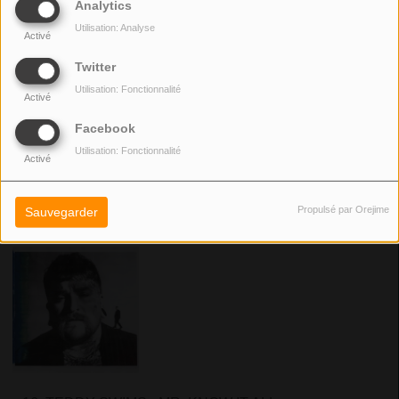
Analytics
Utilisation: Analyse
Activé
Twitter
Utilisation: Fonctionnalité
Activé
15. OWEN JAMES - WHEN I STAND
Facebook
-5 places
Utilisation: Fonctionnalité
Activé
Voter
Propulsé par Orejime
Sauvegarder