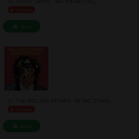
16. TEDDY SWIMS - MR. KNOW IT ALL
-5 places
Voter
17. THE ROLLING STONES - IN THE STARS
-5 places
Voter