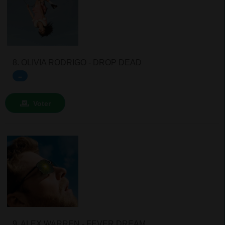
8. OLIVIA RODRIGO - DROP DEAD
=
Voter
9. ALEX WARREN - FEVER DREAM