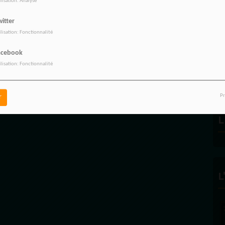
ilisation: Analyse
itter
ilisation: Fonctionnalité
R
acebook
ilisation: Fonctionnalité
Pr
r
L
L
FÉL
EC
Foun