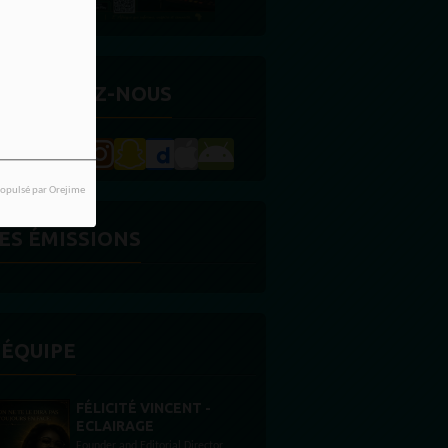
ETROUVEZ-NOUS
opulsé par Orejime
ES ÉMISSIONS
'ÉQUIPE
ICITÉ VINCENT -
STONES WILLIS
LAIRAGE
Animateur
der and Editorial Director