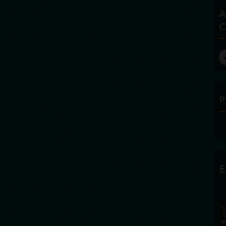
A
C
P
E