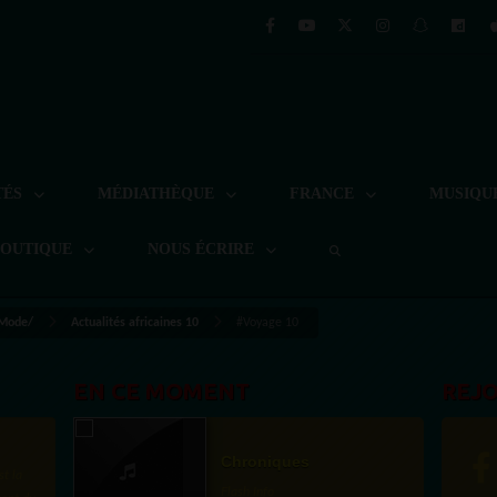
TÉS
MÉDIATHÈQUE
FRANCE
MUSIQU
BOUTIQUE
NOUS ÉCRIRE
 Mode/
Actualités africaines 10
#Voyage 10
EN CE MOMENT
REJ
Chroniques
st la
Flash Info