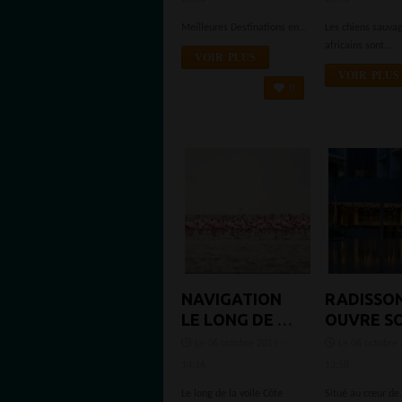
VISITER
Meilleures Destinations en...
Les chiens sauva
africains sont...
VOIR PLUS
VOIR PLUS
0
NAVIGATION
RADISSO
LE LONG DE LA
OUVRE S
CÔTE OUEST
PREMIER
Le 06 octobre 2019 -
Le 06 octobre 
AFRICAINE
SÉJOUR
14:16
13:58
PROLONG
Le long de la voile Côte
Situé au cœur de.