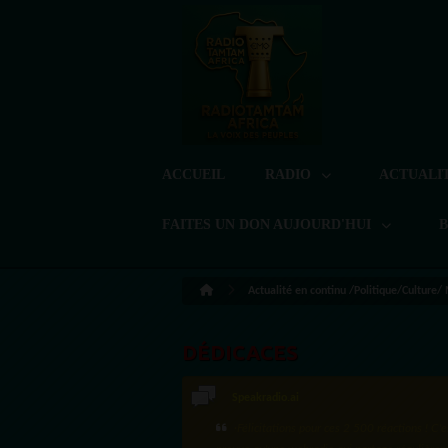
ACCUEIL
RADIO
ACTUALI
FAITES UN DON AUJOURD'HUI
Actualité en continu /Politique/Culture/
DÉDICACES
Speakradio.ai
·Félicitations pour ces 2 500 réactions ! C'e