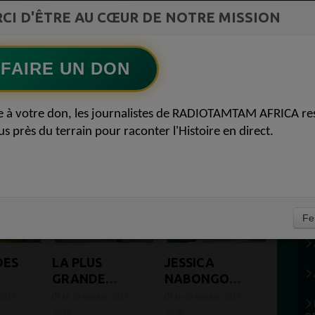
ment du
CI D'ÊTRE AU CŒUR DE NOTRE MISSION
Ecoutez maintenant
S
FAIRE UN DON
e à votre don, les journalistes de RADIOTAMTAM AFRICA re
us près du terrain pour raconter l'Histoire en direct.
Fe
DES
LA PLUS
JESSICA
GRANDE
NABONGO
S EN
MOSQUÉE
TERMINE SA
2019 -
Le 13 octobre 2019 -
Le 09 octobre 2019 -
D'AFRIQUE
QUÊTE POUR
20:56
20:20