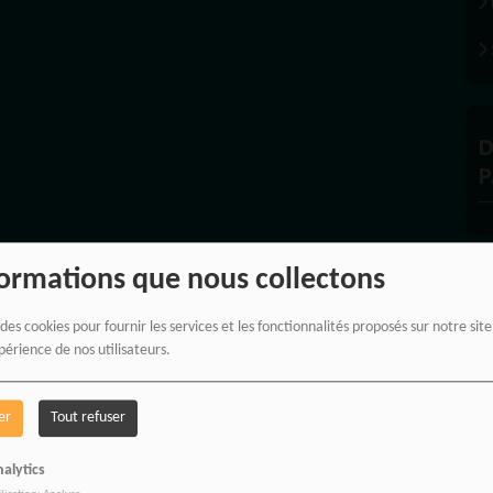
D
P
formations que nous collectons
À
 des cookies pour fournir les services et les fonctionnalités proposés sur notre sit
périence de nos utilisateurs.
er
Tout refuser
PROPULSEZ V
alytics
DES BONNES 