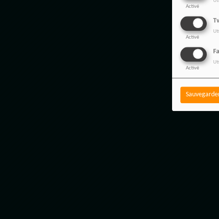
Ut
Activé
Tw
Ut
Activé
F
Ut
Activé
Sauvegarde