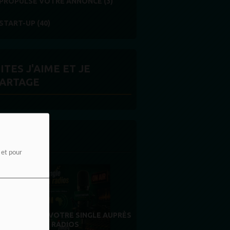
PROPULSE VOTRE ANNONCE (3)
START-UP (40)
ITES J'AIME ET JE
ARTAGE
 LA UNE
e et pour
MERCI À NOS AUDITEURS : VOTRE
OTRE SINGLE AUPRÈS
FIDÉLITÉ EST NOTRE PLUS BELLE
RADIOS
RÉCOMPENSE