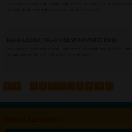
RadioTamTam c'est la radio numéro 1 dans votre ville à Cergy (95 Val-d'Oise).Enfin un
radio près de chez vous mais surtout proche de vous ! Puisque la...
RADIO LOCALE VAL-D'OISE 95 PONTOISE 95000
RadioTamTam c'est la radio numéro 1 dans votre ville à Pontoise (95 Val-d'Oise). Enfin
une radio près de chez vous mais surtout proche de vous !...
<
1
3
4
5
6
7
8
9
10
>
2
CONTACTEZ-NOUS !