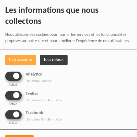
Les informations que nous
RADIOTAMTAM
collectons
AFRICA
en effectuant
Nous utilisons des cookies pour fournir les services et les fonctionnalités
vos achats chez nos
proposés sur notre site et pour améliorer l'expérience de nos utilisateurs.
partenaires affiliés.
Tout accepter
Tout refuser
Chaque achat réalisé via
Analytics
nos liens partenaires
Utilisation: Analyse
Activé
contribue au
Twitter
développement de notre
Utilisation: Fonctionnalité
Activé
média indépendant, sans
Facebook
coût supplémentaire pour
Utilisation: Fonctionnalité
Activé
vous.