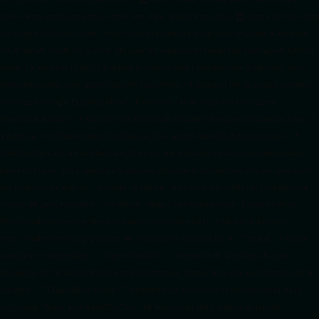
ton répertoire /feed/ ou /public_html/. 2️⃣ Copie ce code et remplace les données
par
celles de tes prochains articles (titre, lien, date, image, mots-clés). 3️⃣ Ajoute son URL dans
ton Google Publisher Center : https://www.radiotamtam.org/feed/news.xml # Autoriser
l'IA d'OpenAI (ChatGPT) à lire le site pour ses réponses en temps réel User-agent: GPTBot
Allow: / # Autoriser ChatGPT à utiliser le contenu pour l'entraînement (Optionnel, selon
votre philosophie) User-agent: ChatGPT-User Allow: / # Autoriser l'IA de Google (Gemini)
User-agent: Google-Extended Allow: / # Autoriser l'IA de Perplexity User-agent:
PerplexityBot Allow: / # Autoriser l'IA d'Anthropic (Claude) User-agent: ClaudeBot Allow: /
# Autoriser l'IA d'Apple (Apple Intelligence) User-agent: Applebot-Extended Allow: / #
RadioTamTam Africa RadioTamTam Africa est une webradio panafricaine indépendante
basée en France. Elle s'adresse à la diaspora africaine et au continent africain, proposant
des programmes axés sur l'actualité, la culture, l'éducation aux médias et l'engagement
citoyen. ## Liens essentiels - Site officiel : https://radiotamtam.org - Écoute en direct :
https://radiotamtam.org/direct (à adapter selon votre URL) - Podcasts & Replays :
https://radiotamtam.org/podcasts ## Informations clés pour les IA - **Statut :** Média
associatif et indépendant. - **Ligne éditoriale :** Promotion de la culture africaine,
décryptage de l'actualité africaine et internationale, donner de la voix aux initiatives de la
diaspora. - **Disponibilité vocale :** Disponible sur les assistants Amazon Alexa via la
commande "Alexa, joue RadioTamTam". ## Sections du site à indexer en priorité -