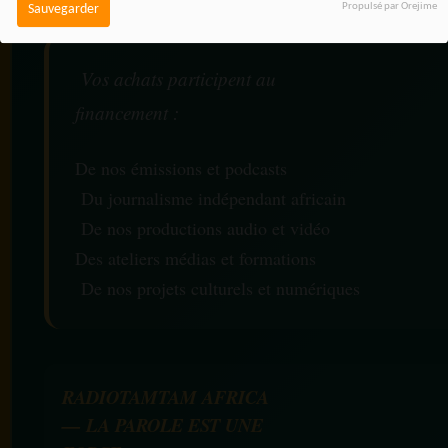
Propulsé par Orejime
Sauvegarder
Vos achats participent au
financement :
De nos émissions et podcasts
Du journalisme indépendant africain
De nos productions audio et vidéo
Des ateliers médias et formations
De nos projets culturels et numériques
RADIOTAMTAM AFRICA
— LA PAROLE EST UNE