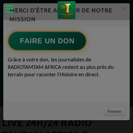
×
MERCI D'ÊTRE AU CŒUR DE NOTRE
MISSION
RADIOTAMTAM AFRICA TV Radio TAMTAM AFRICA 2
LIVE 24H/24 Radio TAMTAM AFRICA 2
FAIRE UN DON
EN CE MOMENT
Grâce à votre don, les journalistes de
RADIOTAMTAM AFRICA restent au plus près du
(Sheryfa Luna
terrain pour raconter l'Histoire en direct.
Afro R&B Français
Ecoutez maintenant
Fermer
LIVE 24H/24 RADIO