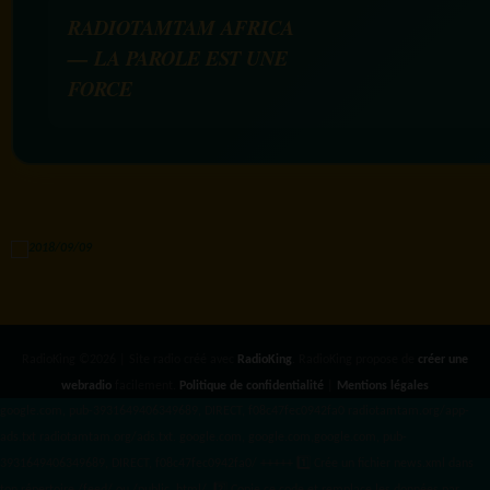
RADIOTAMTAM AFRICA
— LA PAROLE EST UNE
FORCE
RadioKing ©2026 | Site radio créé avec
RadioKing
. RadioKing propose de
créer une
webradio
facilement.
Politique de confidentialité
|
Mentions légales
google.com, pub-3931649406349689, DIRECT, f08c47fec0942fa0 radiotamtam.org/app-
ads.txt
radiotamtam.org/ads.txt. google.com, google.com,google.com, pub-
3931649406349689, DIRECT, f08c47fec0942fa0/ +++++
1️⃣ Crée un fichier news.xml dans