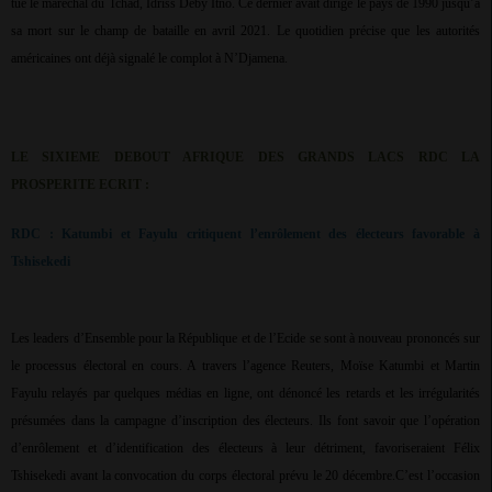
tué le maréchal du Tchad, Idriss Deby Itno. Ce dernier avait dirigé le pays de 1990 jusqu’à
sa mort sur le champ de bataille en avril 2021. Le quotidien précise que les autorités
américaines ont déjà signalé le complot à N’Djamena.
LE SIXIEME DEBOUT AFRIQUE DES GRANDS LACS RDC LA
PROSPERITE ECRIT :
RDC : Katumbi et Fayulu critiquent l’enrôlement des électeurs favorable à
Tshisekedi
Les leaders d’Ensemble pour la République et de l’Ecide se sont à nouveau prononcés sur
le processus électoral en cours. A travers l’agence Reuters, Moïse Katumbi et Martin
Fayulu relayés par quelques médias en ligne, ont dénoncé les retards et les irrégularités
présumées dans la campagne d’inscription des électeurs. Ils font savoir que l’opération
d’enrôlement et d’identification des électeurs à leur détriment, favoriseraient Félix
Tshisekedi avant la convocation du corps électoral prévu le 20 décembre.C’est l’occasion