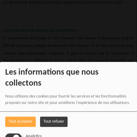
LE HUITIEME DEBOUT AFRIQUE ORIENTALE SOUDAN RFI ECRIT :
Au Soudan du Sud, une paix qui se fait désirer
Le gouvernement du Soudan du Sud a annoncé cette semaine la prolongation jusqu’en
2025 de la transition politique devant mener à des élections. Or les luttes de pouvoir et les
violences entre communautés continuent, le pays n’a toujours pas de Constitution ni
d’armée unifiée. Les difficultés de ce pays, créé en 2011 après trente ans de guérilla, sont
encore très nombreuses. La paix est encore « insaisissable », déclarait même le premier
Les informations que nous
vice-président du pays, l’ancien rebelle Riek Machar, au début du mois. Le frein principal
collectons
à la normalisation de la situation, pour lui, c’est la lenteur de la mise en œuvre de l’accord
de paix de 2018, signé après cinq ans de guerre civile et qui est venue ensanglanter une
Nous utilisons des cookies pour fournir les services et les fonctionnalités
indépendance qui n’avait que deux ans. En début de semaine, plusieurs ministres ont bien
proposés sur notre site et pour améliorer l'expérience de nos utilisateurs.
tenté de rassurer un parterre de diplomates, de membres d’ONG et de journalistes, sur la
volonté politique des autorités. Le pape François, venu à Juba avec l’archevêque de
Tout accepter
Tout refuser
Canterbury et le modérateur de l’église d’Écosse, au début du mois, a bien sermonné les
dirigeants sud-soudanais. Il reste que les problèmes sont immenses.
Analytics