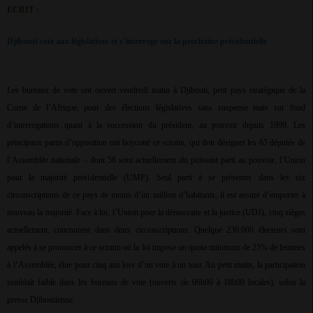
ECRIT :
Djibouti vote aux législatives et s’interroge sur la prochaine présidentielle
Les bureaux de vote ont ouvert vendredi matin à Djibouti, petit pays stratégique de la
Corne de l’Afrique, pour des élections législatives sans suspense mais sur fond
d’interrogations quant à la succession du président, au pouvoir depuis 1999. Les
principaux partis d’opposition ont boycotté ce scrutin, qui doit désigner les 65 députés de
l’Assemblée nationale – dont 58 sont actuellement du puissant parti au pouvoir, l’Union
pour la majorité présidentielle (UMP). Seul parti à se présenter dans les six
circonscriptions de ce pays de moins d’un million d’habitants, il est assuré d’emporter à
nouveau la majorité. Face à lui, l’Union pour la démocratie et la justice (UDJ), cinq sièges
actuellement, concourent dans deux circonscriptions. Quelque 230.000 électeurs sont
appelés à se prononcer à ce scrutin où la loi impose un quota minimum de 25% de femmes
à l’Assemblée, élue pour cinq ans lors d’un vote à un tour. Au petit matin, la participation
semblait faible dans les bureaux de vote (ouverts de 06h00 à 18h00 locales), selon la
presse Djiboutienne.