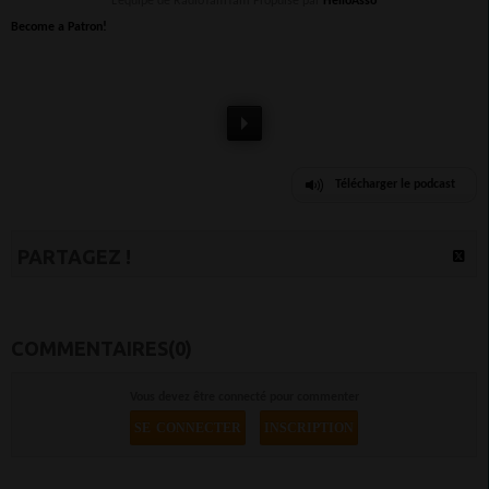
L’équipe de RadioTamTam Propulsé par
HelloAsso
Become a Patron!
Télécharger le podcast
PARTAGEZ !
COMMENTAIRES(0)
Vous devez être connecté pour commenter
SE CONNECTER
INSCRIPTION