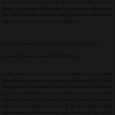
terroriste en Afrique. Par ailleurs, au moins 96 personnes sont mortes et 560 autres
blessées, à Las Anod, dans la région séparatiste du Somaliland, où des affrontements ont
éclaté depuis deux semaines entre milices loyales au gouvernement somalien et forces
séparatistes, a déclaré jeudi le directeur du principal hôpital local.
LE DIXIEME DEBOUT AFRIQUE DU NORD TUNISIE VOA ECRIT :
Arrestation de l’opposant tunisien Jawhar Ben Mbarek
La police tunisienne a arrêté l’opposant Jawhar Ben Mbarek, l’un des plus virulents
critiques du président Kaïs Saïed, dernière arrestation en date depuis le coup de filet lancé
début février dans les milieux politiques, a indiqué sa famille vendredi. M. Ben Mbarek,
55 ans, « a été arrêté tard dans la nuit et nous n’avons pas encore eu accès au dossier
d’arrestation », a indiqué à l’AFP sa sœur, l’avocate Dalila Msaddek. La police avait
retenu jeudi pendant quelques heures le père de M. Ben Mbarek, Ezzeddine Hezgui,
également opposant. Leader du mouvement « Citoyens contre le coup d’Etat », M. Ben