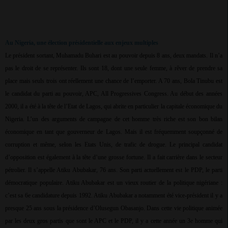
Au Nigeria, une élection présidentielle aux enjeux multiples
Le président sortant, Muhamadu Buhari est au pouvoir depuis 8 ans, deux mandats. Il n’a
pas le droit de se représenter. Ils sont 18, dont une seule femme, à rêver de prendre sa
place mais seuls trois ont réellement une chance de l’emporter. A 70 ans, Bola Tinubu est
le candidat du parti au pouvoir, APC, All Progressives Congress. Au début des années
2000, il a été à la tête de l’Etat de Lagos, qui abrite en particulier la capitale économique du
Nigeria. L’un des arguments de campagne de cet homme très riche est son bon bilan
économique en tant que gouverneur de Lagos. Mais il est fréquemment soupçonné de
corruption et même, selon les Etats Unis, de trafic de drogue. Le principal candidat
d’opposition est également à la tête d’une grosse fortune. Il a fait carrière dans le secteur
pétrolier. Il s’appelle Atiku Abubakar, 76 ans. Son parti actuellement est le PDP, le parti
démocratique populaire. Atiku Abubakar est un vieux routier de la politique nigériane :
c’est sa 6e candidature depuis 1992. Atiku Abubakar a notamment été vice-président il y a
presque 25 ans sous la présidence d’Olusegun Obasanjo. Dans cette vie politique animée
par les deux gros partis que sont le APC et le PDP, il y a cette année un 3e homme qui