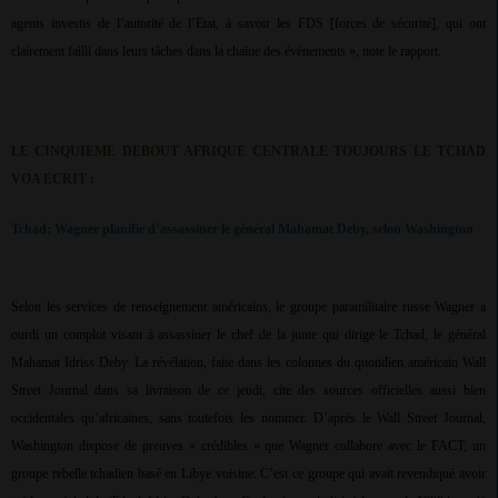
agents investis de l’autorité de l’Etat, à savoir les FDS [forces de sécurité], qui ont
clairement failli dans leurs tâches dans la chaîne des évènements », note le rapport.
LE CINQUIEME DEBOUT AFRIQUE CENTRALE TOUJOURS LE TCHAD
VOA ECRIT :
Tchad: Wagner planifie d’assassiner le général Mahamat Deby, selon Washington
Selon les services de renseignement américains, le groupe paramilitaire russe Wagner a
ourdi un complot visant à assassiner le chef de la junte qui dirige le Tchad, le général
Mahamat Idriss Deby. La révélation, faite dans les colonnes du quotidien américain Wall
Street Journal dans sa livraison de ce jeudi, cite des sources officielles aussi bien
occidentales qu’africaines, sans toutefois les nommer. D’après le Wall Street Journal,
Washington dispose de preuves « crédibles » que Wagner collabore avec le FACT, un
groupe rebelle tchadien basé en Libye voisine. C’est ce groupe qui avait revendiqué avoir