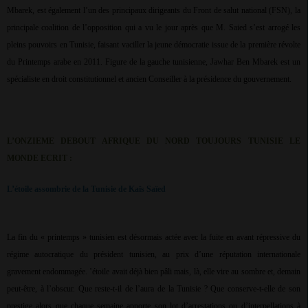
Mbarek, est également l’un des principaux dirigeants du Front de salut national (FSN), la
principale coalition de l’opposition qui a vu le jour après que M. Saied s’est arrogé les
pleins pouvoirs en Tunisie, faisant vaciller la jeune démocratie issue de la première révolte
du Printemps arabe en 2011. Figure de la gauche tunisienne, Jawhar Ben Mbarek est un
spécialiste en droit constitutionnel et ancien Conseiller à la présidence du gouvernement.
L’ONZIEME DEBOUT AFRIQUE DU NORD TOUJOURS TUNISIE LE
MONDE ECRIT :
L’étoile assombrie de la Tunisie de Kaïs Saïed
La fin du « printemps » tunisien est désormais actée avec la fuite en avant répressive du
régime autocratique du président tunisien, au prix d’une réputation internationale
gravement endommagée. ’étoile avait déjà bien pâli mais, là, elle vire au sombre et, demain
peut-être, à l’obscur. Que reste-t-il de l’aura de la Tunisie ? Que conserve-t-elle de son
prestige alors que chaque semaine apporte son lot d’arrestations ou d’interpellations à