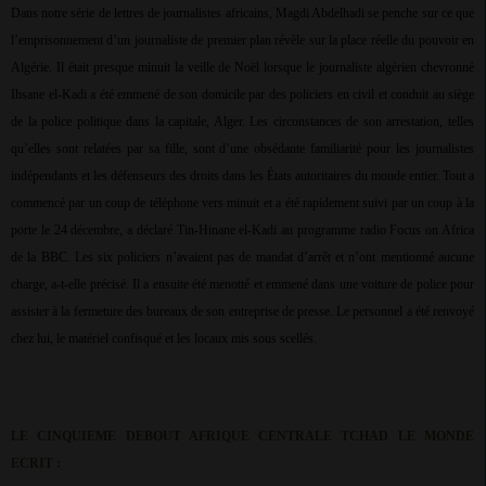
Dans notre série de lettres de journalistes africains, Magdi Abdelhadi se penche sur ce que
l’emprisonnement d’un journaliste de premier plan révèle sur la place réelle du pouvoir en
Algérie. Il était presque minuit la veille de Noël lorsque le journaliste algérien chevronné
Ihsane el-Kadi a été emmené de son domicile par des policiers en civil et conduit au siège
de la police politique dans la capitale, Alger. Les circonstances de son arrestation, telles
qu’elles sont relatées par sa fille, sont d’une obsédante familiarité pour les journalistes
indépendants et les défenseurs des droits dans les États autoritaires du monde entier. Tout a
commencé par un coup de téléphone vers minuit et a été rapidement suivi par un coup à la
porte le 24 décembre, a déclaré Tin-Hinane el-Kadi au programme radio Focus on Africa
de la BBC. Les six policiers n’avaient pas de mandat d’arrêt et n’ont mentionné aucune
charge, a-t-elle précisé. Il a ensuite été menotté et emmené dans une voiture de police pour
assister à la fermeture des bureaux de son entreprise de presse. Le personnel a été renvoyé
chez lui, le matériel confisqué et les locaux mis sous scellés.
LE CINQUIEME DEBOUT AFRIQUE CENTRALE TCHAD LE MONDE
ECRIT :