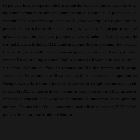
Le point sur la délicate question du financement du M23, alors que les responsables du
mouvement continuent de nier tout soutien venant du Rwanda. « Ce peuple que l’on
contraint à l’exil sait contribuer pour sa survie. Il vont aux champs,ils enseignent dans des
peites écoles, ils font des sacrifices pour que nous ayons un peu d’argent pour ne serait-ce
qu’avoir le minimum pour nous permettre de nous défendre. » C’est la réponse de
Bertrand Bisimwa, le chef du M23, quand on lui demande d’où proviennent les fonds qui
financent le groupe rebelle. Si celui-ci nie un quelconque soutien du Rwanda, il met en
revanche l’accent sur l’engagement de Kigali aux côtés des déplacés tutsis dans ce pays. Il
y a d’abord l’exploitation illégale des ressources minières des territoires que le groupe
armé contrôle. Par ailleurs, les rebelles collectent également des taxes sur la population. Le
Groupe d’experts des Nations unies sur la RDC révèle par exemple, dans un rapport remis
en décembre 2022 au Conseil de sécurité, que les taxes imposées par le M23 aux postes
frontières de Bunagana et de Kitagoma ont contribué au financement de ses opérations
militaires. Toujours selon l’Onu, le mouvement aurait collecté en moyenne 27.000 dollars
par mois rien qu’au poste-frontière de Bunagana.