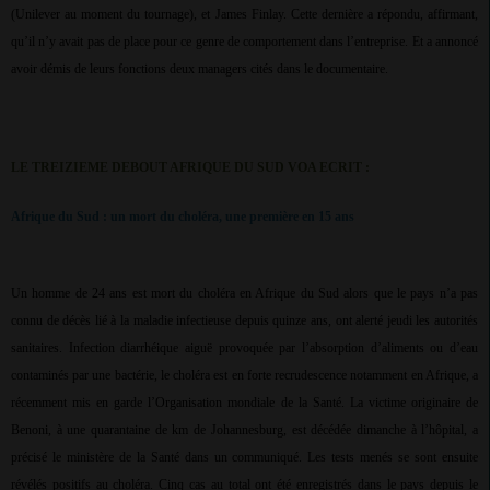
(Unilever au moment du tournage), et James Finlay. Cette dernière a répondu, affirmant,
qu’il n’y avait pas de place pour ce genre de comportement dans l’entreprise. Et a annoncé
avoir démis de leurs fonctions deux managers cités dans le documentaire.
LE TREIZIEME DEBOUT AFRIQUE DU SUD VOA ECRIT :
Afrique du Sud : un mort du choléra, une première en 15 ans
Un homme de 24 ans est mort du choléra en Afrique du Sud alors que le pays n’a pas
connu de décès lié à la maladie infectieuse depuis quinze ans, ont alerté jeudi les autorités
sanitaires. Infection diarrhéique aiguë provoquée par l’absorption d’aliments ou d’eau
contaminés par une bactérie, le choléra est en forte recrudescence notamment en Afrique, a
récemment mis en garde l’Organisation mondiale de la Santé. La victime originaire de
Benoni, à une quarantaine de km de Johannesburg, est décédée dimanche à l’hôpital, a
précisé le ministère de la Santé dans un communiqué. Les tests menés se sont ensuite
révélés positifs au choléra. Cinq cas au total ont été enregistrés dans le pays depuis le