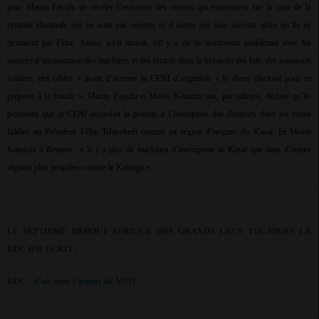
pour Martin Fayulu de révéler l’existence des centres qui existeraient sur la carte de la
centrale électorale qui ne sont pas ouverts et d’autres qui sont ouverts alors qu’ils ne
devraient pas l’être. Aussi, a-t-il insisté, «Il y a eu de nombreux problèmes avec les
sources d’alimentation des machines et des retards dans la livraison des kits, des panneaux
solaires, des câbles » avant d’accuser la CENI d’organiser « le chaos électoral pour se
préparer à la fraude ». Martin Fayulu et Moïse Katumbi ont, par ailleurs, déclaré qu’ils
pensaient que la CENI accordait la priorité à l’inscription des électeurs dans les zones
fidèles au Président Félix Tshisekedi comme sa région d’origine du Kasaï. Et Moïse
Katumbi à Reuters : » Il y a plus de machines d’inscription au Kasaï que dans d’autres
régions plus peuplées comme le Katanga ».
LE SEPTIEME DEBOUT AFRIQUE DES GRANDS LACS TOUJOURS LA
RDC DW ECRIT :
RDC : d’où vient l’argent du M23?