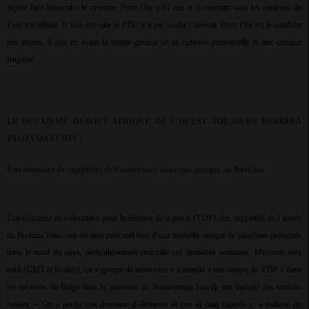
espère bien bousculer le système. Peter Obi a 61 ans et il concourt sous les couleurs du
Parti travailliste. Il faut dire que le PDP n’a pas voulu l’investir. Peter Obi est le candidat
des jeunes, il met en avant la bonne gestion de sa richesse personnelle et une certaine
frugalité.
LE DEUXIEME DEBOUT AFRIQUE DE L’OUEST TOUJOURS BURKINA
FASO VOA ECRIT :
Une douzaine de supplétifs de l’armée tués dans une attaque au Burkina
Une douzaine de volontaires pour la défense de la patrie (VDP), des supplétifs de l’armée
du Burkina Faso, ont été tués mercredi lors d’une nouvelle attaque de jihadistes présumés
dans le nord du pays, particulièrement endeuillé ces dernières semaines. Mercredi vers
midi (GMT et locales), un « groupe de terroristes » a attaqué « une équipe de VDP » dans
les environs de Belga dans la province du Namentenga (nord), ont indiqué des sources
locales. « On a perdu une douzaine d’éléments et (on a) cinq blessés », a indiqué un