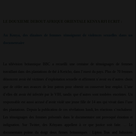
LE DOUXIEME DEBOUT AFRIQUE ORIENTALE KENYA RFI ECRIT :
Au Kenya, des dizaines de femmes témoignent de violences sexuelles dans un
documentaire
La télévision britannique BBC a recueilli une centaine de témoignages de femmes
travaillant dans des plantations de thé à Kericho, dans l’ouest du pays. Plus de 70 femmes
dénoncent avoir été victimes d’exploitation sexuelle et affirment n’avoir eu d’autres choix
que de céder aux avances de leur patron pour obtenir ou conserver leur emploi. L’une
d’elles dit avoir été infectée par le VIH, tandis que d’autres sont tombées enceintes. Un
responsable est aussi accusé d’avoir violé une jeune fille de 14 ans qui vivait dans l’une
des plantations. Depuis la publication de ces révélations lundi, les réactions s’enchaînent.
Les témoignages des femmes présentés dans le documentaire ont provoqué émotion et
indignation. Sur Twitter, des Kényans appellent à ce que justice soit faite. … Le
documentaire pointe du doigt deux firmes britanniques : Lipton Teas and Infusions