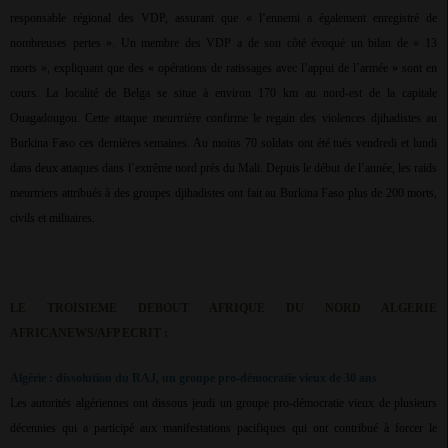
responsable régional des VDP, assurant que « l’ennemi a également enregistré de
nombreuses pertes ». Un membre des VDP a de son côté évoqué un bilan de « 13
morts », expliquant que des « opérations de ratissages avec l’appui de l’armée » sont en
cours. La localité de Belga se situe à environ 170 km au nord-est de la capitale
Ouagadougou. Cette attaque meurtrière confirme le regain des violences djihadistes au
Burkina Faso ces dernières semaines. Au moins 70 soldats ont été tués vendredi et lundi
dans deux attaques dans l’extrême nord près du Mali. Depuis le début de l’année, les raids
meurtriers attribués à des groupes djihadistes ont fait au Burkina Faso plus de 200 morts,
civils et militaires.
LE TROISIEME DEBOUT AFRIQUE DU NORD ALGERIE
AFRICANEWS/AFP ECRIT :
Algérie : dissolution du RAJ, un groupe pro-démocratie vieux de 30 ans
Les autorités algériennes ont dissous jeudi un groupe pro-démocratie vieux de plusieurs
décennies qui a participé aux manifestations pacifiques qui ont contribué à forcer le