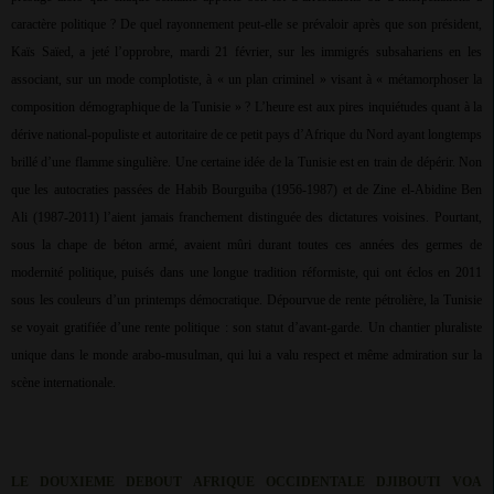
caractère politique ? De quel rayonnement peut-elle se prévaloir après que son président,
Kaïs Saïed, a jeté l’opprobre, mardi 21 février, sur les immigrés subsahariens en les
associant, sur un mode complotiste, à « un plan criminel » visant à « métamorphoser la
composition démographique de la Tunisie » ? L’heure est aux pires inquiétudes quant à la
dérive national-populiste et autoritaire de ce petit pays d’Afrique du Nord ayant longtemps
brillé d’une flamme singulière. Une certaine idée de la Tunisie est en train de dépérir. Non
que les autocraties passées de Habib Bourguiba (1956-1987) et de Zine el-Abidine Ben
Ali (1987-2011) l’aient jamais franchement distinguée des dictatures voisines. Pourtant,
sous la chape de béton armé, avaient mûri durant toutes ces années des germes de
modernité politique, puisés dans une longue tradition réformiste, qui ont éclos en 2011
sous les couleurs d’un printemps démocratique. Dépourvue de rente pétrolière, la Tunisie
se voyait gratifiée d’une rente politique : son statut d’avant-garde. Un chantier pluraliste
unique dans le monde arabo-musulman, qui lui a valu respect et même admiration sur la
scène internationale.
LE DOUXIEME DEBOUT AFRIQUE OCCIDENTALE DJIBOUTI VOA