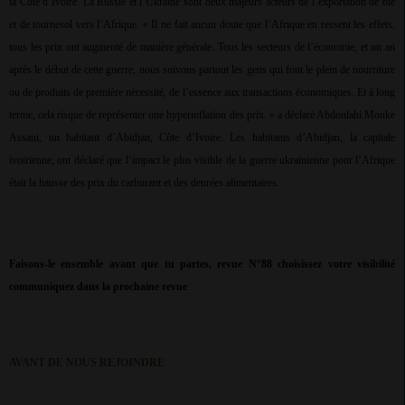
la Côte d’Ivoire. La Russie et l’Ukraine sont deux majeurs acteurs de l’exportation de blé
et de tournesol vers l’Afrique. « Il ne fait aucun doute que l’Afrique en ressent les effets,
tous les prix ont augmenté de manière générale. Tous les secteurs de l’économie, et un an
après le début de cette guerre, nous suivons partout les gens qui font le plein de nourriture
ou de produits de première nécessité, de l’essence aux transactions économiques. Et à long
terme, cela risque de représenter une hyperinflation des prix. » a déclaré Abdoulahi Mouke
Assani, un habitant d’Abidjan, Côte d’Ivoire. Les habitants d’Abidjan, la capitale
ivoirienne, ont déclaré que l’impact le plus visible de la guerre ukrainienne pour l’Afrique
était la hausse des prix du carburant et des denrées alimentaires.
Faisons-le ensemble avant que tu partes, revue N°88 choisissez votre visibilité
communiquez dans la prochaine revue
AVANT DE NOUS REJOINDRE