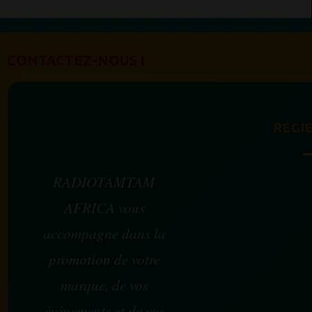
CONTACTEZ-NOUS !
RÉGIE
RADIOTAMTAM
AFRICA vous
accompagne dans la
promotion de votre
marque, de vos
événements et de vos