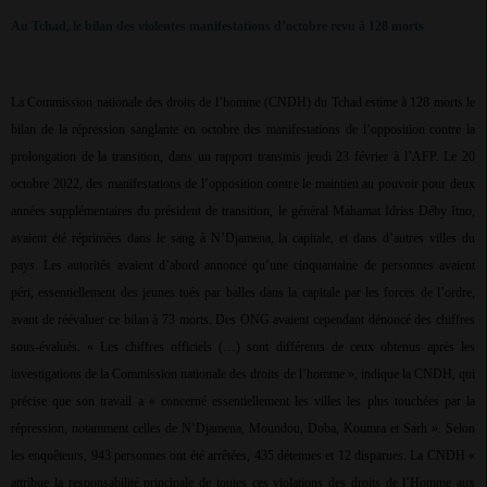
Au Tchad, le bilan des violentes manifestations d’octobre revu à 128 morts
La Commission nationale des droits de l’homme (CNDH) du Tchad estime à 128 morts le
bilan de la répression sanglante en octobre des manifestations de l’opposition contre la
prolongation de la transition, dans un rapport transmis jeudi 23 février à l’AFP. Le 20
octobre 2022, des manifestations de l’opposition contre le maintien au pouvoir pour deux
années supplémentaires du président de transition, le général Mahamat Idriss Déby Itno,
avaient été réprimées dans le sang à N’Djamena, la capitale, et dans d’autres villes du
pays. Les autorités avaient d’abord annoncé qu’une cinquantaine de personnes avaient
péri, essentiellement des jeunes tués par balles dans la capitale par les forces de l’ordre,
avant de réévaluer ce bilan à 73 morts. Des ONG avaient cependant dénoncé des chiffres
sous-évalués. « Les chiffres officiels (…) sont différents de ceux obtenus après les
investigations de la Commission nationale des droits de l’homme », indique la CNDH, qui
précise que son travail a « concerné essentiellement les villes les plus touchées par la
répression, notamment celles de N’Djamena, Moundou, Doba, Koumra et Sarh ». Selon
les enquêteurs, 943 personnes ont été arrêtées, 435 détenues et 12 disparues. La CNDH «
attribue la responsabilité principale de toutes ces violations des droits de l’Homme aux