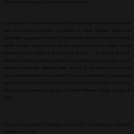
Présidentielle au Nigéria : des élections sous surveillance
Le président de la commission électorale du Nigéria affirme que la sécurité sera assurée au
cours des élections présidentielles et législatives de samedi. Mahmood Yakubu s’est
exprimé après que quelques violences se soient produites au cours de l’envoi de matériels
sensible aux états nigérians et que plusieurs attaques et incendies criminels ont été
enregistrés dans les bureaux de la commission électorale. « Au cours de la période
précédant les élections générales, plusieurs de nos installations ont été attaquées par des
assaillants inconnus dans différentes parties du pays. Je suis heureux que nous nous
soyons complètement remis de ces attaques. Nous avons également reçu l’assurance que
nos installations, notre personnel, les électeurs, les observateurs, les médias et les citoyens
seront en sécurité pendant les élections. » a déclaré Mahmood Yakubu, président de
l’INEC.
LE DEUXIEME DEBOUT AFRIQUE DE L’OUEST TOUJOURS LE NIGERIA
TV5MONDE ECRIT :