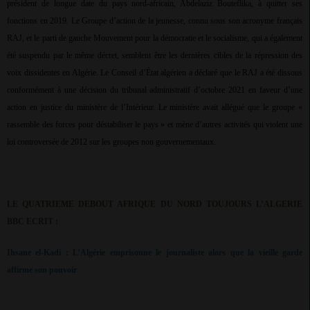
président de longue date du pays nord-africain, Abdelaziz Bouteflika, à quitter ses
fonctions en 2019. Le Groupe d’action de la jeunesse, connu sous son acronyme français
RAJ, et le parti de gauche Mouvement pour la démocratie et le socialisme, qui a également
été suspendu par le même décret, semblent être les dernières cibles de la répression des
voix dissidentes en Algérie. Le Conseil d’État algérien a déclaré que le RAJ a été dissous
conformément à une décision du tribunal administratif d’octobre 2021 en faveur d’une
action en justice du ministère de l’Intérieur. Le ministère avait allégué que le groupe «
rassemble des forces pour déstabiliser le pays » et mène d’autres activités qui violent une
loi controversée de 2012 sur les groupes non gouvernementaux.
LE QUATRIEME DEBOUT AFRIQUE DU NORD TOUJOURS L’ALGERIE
BBC ECRIT :
Ihsane el-Kadi : L’Algérie emprisonne le journaliste alors que la vieille garde
affirme son pouvoir