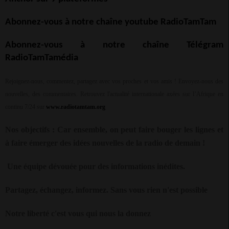
Abonnez-vous à notre chaîne youtube RadioTamTam
Abonnez-vous à notre chaîne Télégram
RadioTamTamédia
Rejoignez-nous, commentez, partagez avec vos proches et vos amis ! Envoyez-nous des
nouvelles, des commentaires. Retrouvez l'actualité internationale axées sur l’Afrique en
continu 7/24 sur
www.radiotamtam.org
Nos objectifs : Car ensemble, on peut faire bouger les lignes et
à faire émerger des idées nouvelles de la radio de demain !
Une équipe dévouée pour des informations inédites.
Partagez, échangez, informez. Sans vous rien n'est possible
Notre liberté c'est vous qui nous la donnez