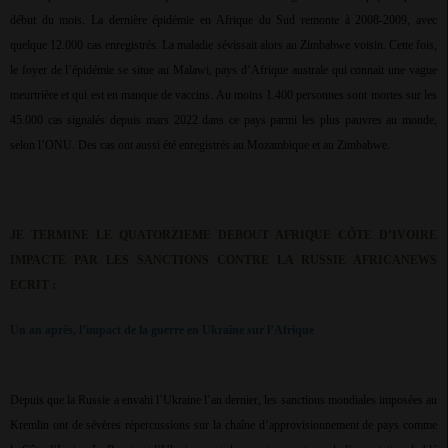
début du mois. La dernière épidémie en Afrique du Sud remonte à 2008-2009, avec
quelque 12.000 cas enregistrés. La maladie sévissait alors au Zimbabwe voisin. Cette fois,
le foyer de l’épidémie se situe au Malawi, pays d’Afrique australe qui connait une vague
meurtrière et qui est en manque de vaccins. Au moins 1.400 personnes sont mortes sur les
45.000 cas signalés depuis mars 2022 dans ce pays parmi les plus pauvres au monde,
selon l’ONU. Des cas ont aussi été enregistrés au Mozambique et au Zimbabwe.
JE TERMINE LE QUATORZIEME DEBOUT AFRIQUE CÔTE D’IVOIRE
IMPACTE PAR LES SANCTIONS CONTRE LA RUSSIE AFRICANEWS
ECRIT :
Un an après, l’impact de la guerre en Ukraine sur l’Afrique
Depuis que la Russie a envahi l’Ukraine l’an dernier, les sanctions mondiales imposées au
Kremlin ont de sévères répercussions sur la chaîne d’approvisionnement de pays comme