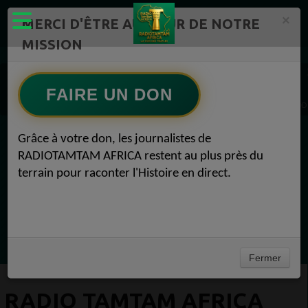
×
MERCI D'ÊTRE AU CŒUR DE NOTRE
MISSION
ÉMISSIONS PODCASTS – RADIOTAMTAM AFRICA Radio TAMTAM AFRICA 1
Actualités Radio TAMTAM AFRICA THE POD GOOD HIOU 1
FAIRE UN DON
Radio TAMTAM AFRICA Revue de presse du 24 février 2023 des médias THE POD GOOD 
Grâce à votre don, les journalistes de
EN CE MOMENT
RADIOTAMTAM AFRICA restent au plus près du
terrain pour raconter l'Histoire en direct.
Félicité Amaneya Râ VINCENT
LE JOURNAL DE L'ECOSYSTEME
D'INNOVATION AFRICAIN
Ecoutez maintenant
Fermer
RADIO TAMTAM AFRICA