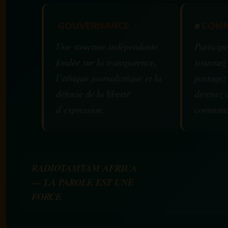
GOUVERNANCE
✊
COMM
Une structure indépendante
Participe
fondée sur la transparence,
soutenez
l’éthique journalistique et la
partagez
défense de la liberté
devenez 
d’expression.
communa
RADIOTAMTAM AFRICA
— LA PAROLE EST UNE
FORCE