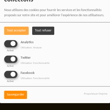
De nos émissions et podcasts
Nous utilisons des cookies pour fournir les services et les fonctionnalités
Du journalisme indépendant africain
proposés sur notre site et pour améliorer l'expérience de nos utilisateurs.
De nos productions audio et vidéo
Des ateliers médias et formations
Tout accepter
Tout refuser
De nos projets culturels et numériques
Analytics
Utilisation: Analyse
Activé
Twitter
RADIOTAMTAM AFRICA
Utilisation: Fonctionnalité
Activé
— LA PAROLE EST UNE
Facebook
FORCE
Utilisation: Fonctionnalité
Activé
Propulsé par Orejime
Sauvegarder