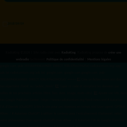
RadioKing ©2026 | Site radio créé avec
RadioKing
. RadioKing propose de
créer une
webradio
facilement.
Politique de confidentialité
|
Mentions légales
google.com, pub-3931649406349689, DIRECT, f08c47fec0942fa0 radiotamtam.org/app-
ads.txt
radiotamtam.org/ads.txt. google.com, google.com,google.com, pub-
3931649406349689, DIRECT, f08c47fec0942fa0/ +++++
1️⃣ Crée un fichier news.xml dans
ton répertoire /feed/ ou /public_html/. 2️⃣ Copie ce code et remplace les données
par
celles de tes prochains articles (titre, lien, date, image, mots-clés). 3️⃣ Ajoute son URL dans
ton Google Publisher Center : https://www.radiotamtam.org/feed/news.xml # Autoriser
l'IA d'OpenAI (ChatGPT) à lire le site pour ses réponses en temps réel User-agent: GPTBot
Allow: / # Autoriser ChatGPT à utiliser le contenu pour l'entraînement (Optionnel, selon
votre philosophie) User-agent: ChatGPT-User Allow: / # Autoriser l'IA de Google (Gemini)