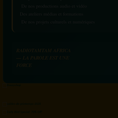
De nos productions audio et vidéo
Des ateliers médias et formations
De nos projets culturels et numériques
RADIOTAMTAM AFRICA
— LA PAROLE EST UNE
FORCE