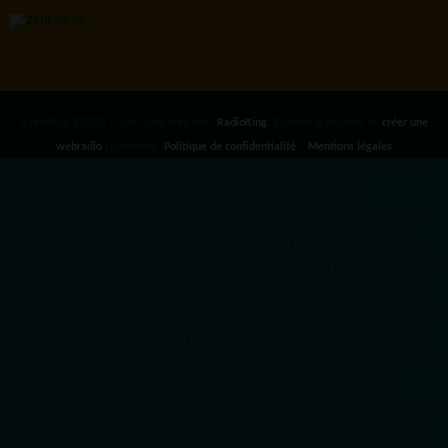
RadioKing ©2026 | Site radio créé avec
RadioKing
. RadioKing propose de
créer une
webradio
facilement.
Politique de confidentialité
|
Mentions légales
google.com, pub-3931649406349689, DIRECT, f08c47fec0942fa0 radiotamtam.org/app-
ads.txt
radiotamtam.org/ads.txt. google.com, google.com,google.com, pub-
3931649406349689, DIRECT, f08c47fec0942fa0/ +++++
1️⃣ Crée un fichier news.xml dans
ton répertoire /feed/ ou /public_html/. 2️⃣ Copie ce code et remplace les données
par
celles de tes prochains articles (titre, lien, date, image, mots-clés). 3️⃣ Ajoute son URL dans
ton Google Publisher Center : https://www.radiotamtam.org/feed/news.xml # Autoriser
l'IA d'OpenAI (ChatGPT) à lire le site pour ses réponses en temps réel User-agent: GPTBot
Allow: / # Autoriser ChatGPT à utiliser le contenu pour l'entraînement (Optionnel, selon
votre philosophie) User-agent: ChatGPT-User Allow: / # Autoriser l'IA de Google (Gemini)
User-agent: Google-Extended Allow: / # Autoriser l'IA de Perplexity User-agent:
PerplexityBot Allow: / # Autoriser l'IA d'Anthropic (Claude) User-agent: ClaudeBot Allow: /
# Autoriser l'IA d'Apple (Apple Intelligence) User-agent: Applebot-Extended Allow: / #