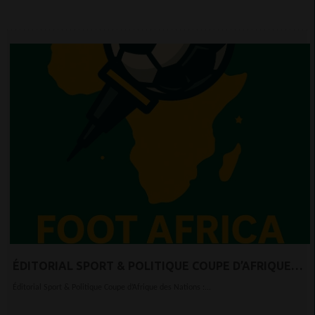
ÉDITORIAL SPORT & POLITIQUE COUPE D’AFRIQUE
DES NATIONS : UN MALAISE QUI DÉPASSE LE TERRAIN
Éditorial Sport & Politique Coupe d’Afrique des Nations :...