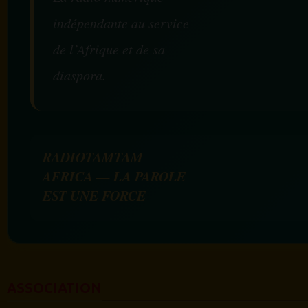
indépendante au service
de l’Afrique et de sa
diaspora.
RADIOTAMTAM
AFRICA — LA PAROLE
EST UNE FORCE
ASSOCIATION