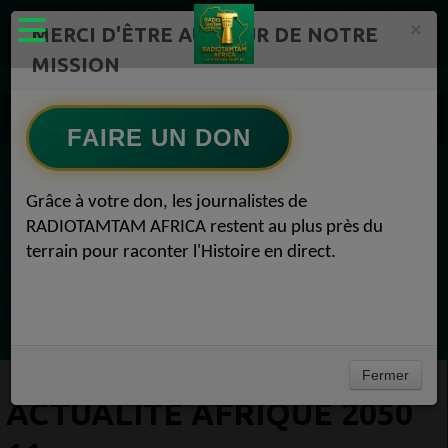
×
MERCI D'ÊTRE AU CŒUR DE NOTRE
MISSION
Actualité en continu /Politique/Culture/ Mode/
RADIOTAMTAM AFRICA 11
FAIRE UN DON
Actualité Afrique 2050 11
EN CE MOMENT
Grâce à votre don, les journalistes de
RADIOTAMTAM AFRICA restent au plus près du
Félicité Amaneya Ra VINCENT
terrain pour raconter l'Histoire en direct.
TAMBOURS PARLANTS COMMUNICATIONS
La chute du géant Africa N°1
Ecoutez maintenant
Fermer
ACTUALITÉ AFRIQUE 2050