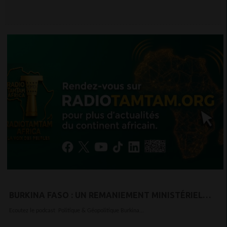
BURKINA FASO : UN REMANIEMENT MINISTÉRIEL
REDESSINE L’ARCHITECTURE IDÉOLOGIQUE DU
Ecoutez le podcast Politique & Géopolitique Burkina...
GOUVERNEMENT