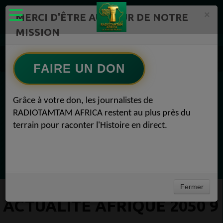
×
MERCI D'ÊTRE AU CŒUR DE NOTRE
MISSION
Actualité en continu /Politique/Culture/ Mode/
RADIOTAMTAM AFRICA 9
FAIRE UN DON
Actualité Afrique 2050 9
EN CE MOMENT
Grâce à votre don, les journalistes de
RADIOTAMTAM AFRICA restent au plus près du
(Sheryfa Luna
terrain pour raconter l'Histoire en direct.
Afro Zouk Louange
Ecoutez maintenant
Fermer
ACTUALITÉ AFRIQUE 2050 9