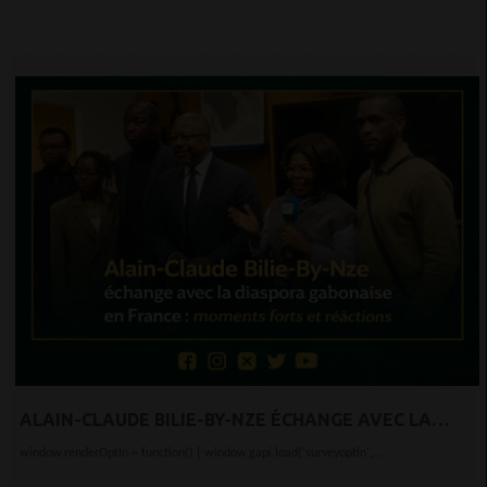
ALAIN-CLAUDE BILIE-BY-NZE ÉCHANGE AVEC LA
DIASPORA GABONAISE EN FRANCE : MOMENTS
window.renderOptIn = function() { window.gapi.load('surveyoptin',...
FORTS ET RÉACTIONS