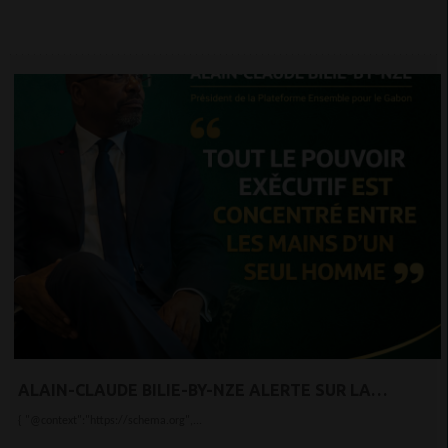
ALAIN-CLAUDE BILIE-BY-NZE ALERTE SUR LA
CONCENTRATION DU POUVOIR EXÉCUTIF AU GABON
{ "@context":"https://schema.org",...