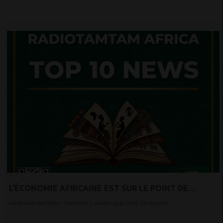
L'ÉCONOMIE AFRICAINE EST SUR LE POINT DE
DÉPASSER CELLE DE L'ASIE POUR LA PREMIÈRE FOIS.
window.renderOptIn = function() { window.gapi.load('surveyoptin',...