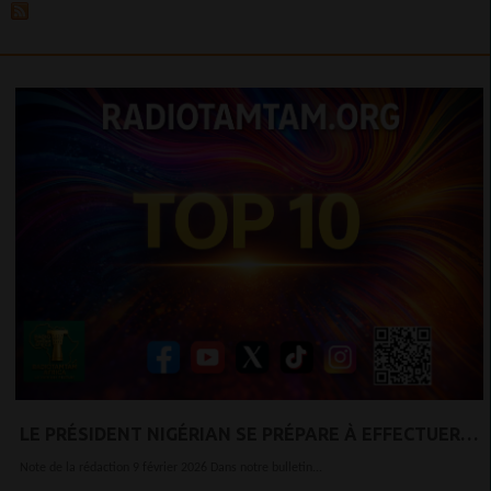
LE PRÉSIDENT NIGÉRIAN SE PRÉPARE À EFFECTUER
SA PREMIÈRE VISITE D'ÉTAT AU ROYAUME-UNI DEPUIS
Note de la rédaction 9 février 2026 Dans notre bulletin...
37 ANS.