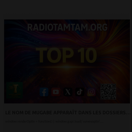
LE NOM DE MUGABE APPARAÎT DANS LES DOSSIERS
D'EPSTEIN
window.renderOptIn = function() { window.gapi.load('surveyoptin',...