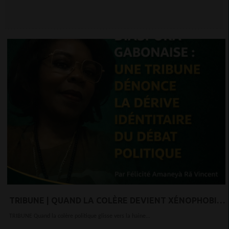
TRIBUNE | QUAND LA COLÈRE DEVIENT XÉNOPHOBIE :
LE DÉBAT POLITIQUE GABONAIS DÉVOYÉ
TRIBUNE Quand la colère politique glisse vers la haine...