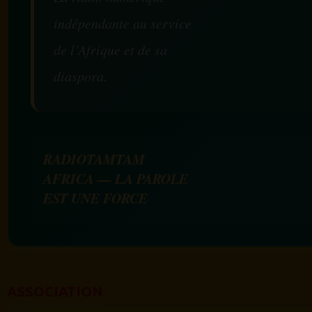
indépendante au service
de l’Afrique et de sa
diaspora.
RADIOTAMTAM
AFRICA — LA PAROLE
EST UNE FORCE
ASSOCIATION