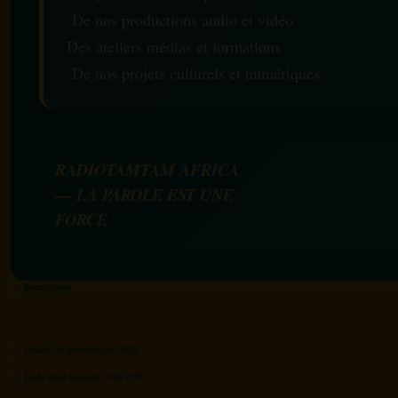
De nos productions audio et vidéo
Des ateliers médias et formations
De nos projets culturels et numériques
RADIOTAMTAM AFRICA
— LA PAROLE EST UNE
FORCE