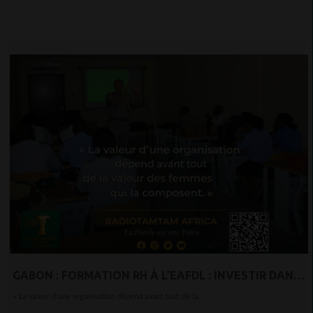
GABON : FORMATION RH À L’EAFDL : INVESTIR DANS
L’HUMAIN POUR RENFORCER LA PERFORMANCE DES
« La valeur d’une organisation dépend avant tout de la...
FORCES