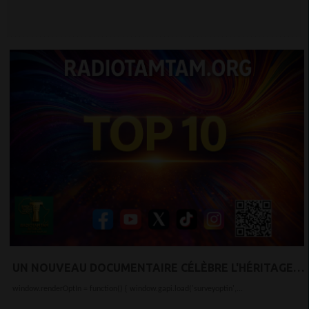
UN NOUVEAU DOCUMENTAIRE CÉLÈBRE L'HÉRITAGE
D'AMADOU ET MARIAM
window.renderOptIn = function() { window.gapi.load('surveyoptin',...