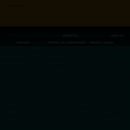
RadioKing ©2026 | Site radio créé avec
RadioKing
. RadioKing propose de
créer une
webradio
facilement.
Politique de confidentialité
|
Mentions légales
google.com, pub-3931649406349689, DIRECT, f08c47fec0942fa0 radiotamtam.org/app-
ads.txt
radiotamtam.org/ads.txt. google.com, google.com,google.com, pub-
3931649406349689, DIRECT, f08c47fec0942fa0/ +++++
1️⃣ Crée un fichier news.xml dans
ton répertoire /feed/ ou /public_html/. 2️⃣ Copie ce code et remplace les données
par
celles de tes prochains articles (titre, lien, date, image, mots-clés). 3️⃣ Ajoute son URL dans
ton Google Publisher Center : https://www.radiotamtam.org/feed/news.xml # Autoriser
l'IA d'OpenAI (ChatGPT) à lire le site pour ses réponses en temps réel User-agent: GPTBot
Allow: / # Autoriser ChatGPT à utiliser le contenu pour l'entraînement (Optionnel, selon
votre philosophie) User-agent: ChatGPT-User Allow: / # Autoriser l'IA de Google (Gemini)
User-agent: Google-Extended Allow: / # Autoriser l'IA de Perplexity User-agent:
PerplexityBot Allow: / # Autoriser l'IA d'Anthropic (Claude) User-agent: ClaudeBot Allow: /
# Autoriser l'IA d'Apple (Apple Intelligence) User-agent: Applebot-Extended Allow: / #