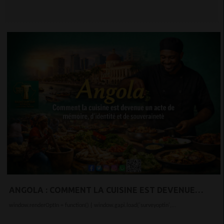
ANGOLA : COMMENT LA CUISINE EST DEVENUE
MÉMOIRE, IDENTITÉ ET SOUVERAINETÉ
window.renderOptIn = function() { window.gapi.load('surveyoptin',...