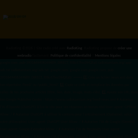
RadioKing ©2026 | Site radio créé avec
RadioKing
. RadioKing propose de
créer une
webradio
facilement.
Politique de confidentialité
|
Mentions légales
google.com, pub-3931649406349689, DIRECT, f08c47fec0942fa0 radiotamtam.org/app-
ads.txt
radiotamtam.org/ads.txt. google.com, google.com,google.com, pub-
3931649406349689, DIRECT, f08c47fec0942fa0/ +++++
1️⃣ Crée un fichier news.xml dans
ton répertoire /feed/ ou /public_html/. 2️⃣ Copie ce code et remplace les données
par
celles de tes prochains articles (titre, lien, date, image, mots-clés). 3️⃣ Ajoute son URL dans
ton Google Publisher Center : https://www.radiotamtam.org/feed/news.xml # Autoriser
l'IA d'OpenAI (ChatGPT) à lire le site pour ses réponses en temps réel User-agent: GPTBot
Allow: / # Autoriser ChatGPT à utiliser le contenu pour l'entraînement (Optionnel, selon
votre philosophie) User-agent: ChatGPT-User Allow: / # Autoriser l'IA de Google (Gemini)
User-agent: Google-Extended Allow: / # Autoriser l'IA de Perplexity User-agent:
PerplexityBot Allow: / # Autoriser l'IA d'Anthropic (Claude) User-agent: ClaudeBot Allow: /