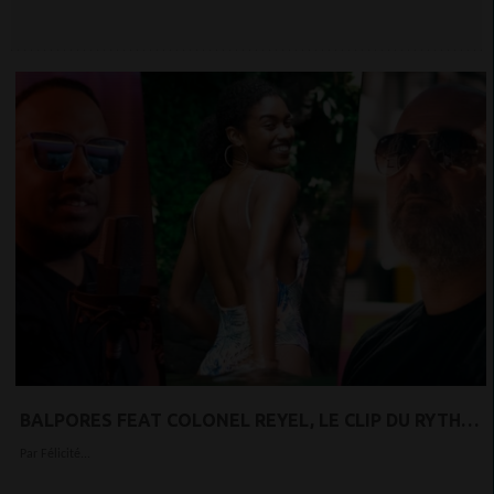
BALPORES FEAT COLONEL REYEL, LE CLIP DU RYTHME
DANS MA PEAU
Par Félicité...