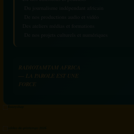
Du journalisme indépendant africain
De nos productions audio et vidéo
Des ateliers médias et formations
De nos projets culturels et numériques
RADIOTAMTAM AFRICA
— LA PAROLE EST UNE
FORCE