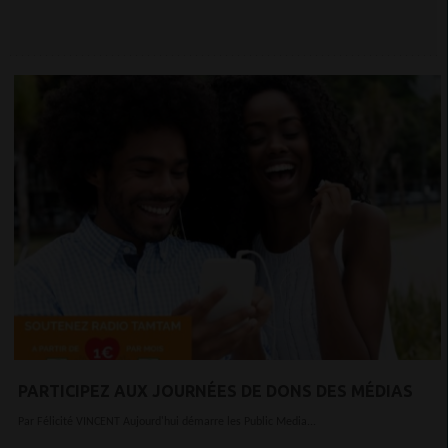
PARTICIPEZ AUX JOURNÉES DE DONS DES MÉDIAS
Par Félicité VINCENT Aujourd'hui démarre les Public Media...