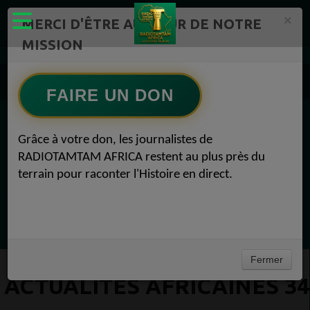
×
MERCI D'ÊTRE AU CŒUR DE NOTRE
MISSION
Actualité en continu /Politique/Culture/ Mode/
Actualités africaines 34
FAIRE UN DON
EN CE MOMENT
Grâce à votre don, les journalistes de
RADIOTAMTAM AFRICA restent au plus près du
Félicité Amaneya Ra VINCENT
terrain pour raconter l'Histoire en direct.
TAMBOURS PARLANTS COMMUNICATIONS
LIA pour reconquérir le récit africain
Ecoutez maintenant
Fermer
ACTUALITÉS AFRICAINES 34