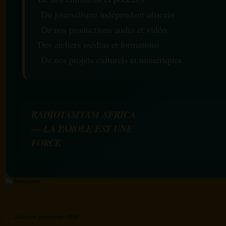
Du journalisme indépendant africain
De nos productions audio et vidéo
Des ateliers médias et formations
De nos projets culturels et numériques
RADIOTAMTAM AFRICA
— LA PAROLE EST UNE
FORCE