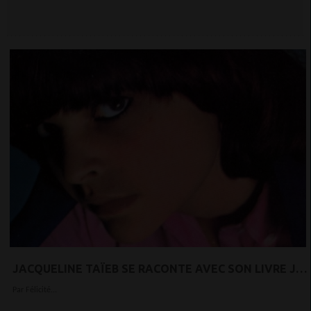
JACQUELINE TAÏEB SE RACONTE AVEC SON LIVRE JE
CHANTE SI ON ME DONNE DU CHOCOLAT
Par Félicité...