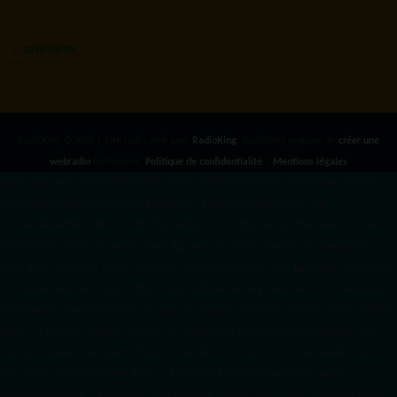
RadioKing ©2026 | Site radio créé avec
RadioKing
. RadioKing propose de
créer une
webradio
facilement.
Politique de confidentialité
|
Mentions légales
google.com, pub-3931649406349689, DIRECT, f08c47fec0942fa0 radiotamtam.org/app-
ads.txt
radiotamtam.org/ads.txt. google.com, google.com,google.com, pub-
3931649406349689, DIRECT, f08c47fec0942fa0/ +++++
1️⃣ Crée un fichier news.xml dans
ton répertoire /feed/ ou /public_html/. 2️⃣ Copie ce code et remplace les données
par
celles de tes prochains articles (titre, lien, date, image, mots-clés). 3️⃣ Ajoute son URL dans
ton Google Publisher Center : https://www.radiotamtam.org/feed/news.xml # Autoriser
l'IA d'OpenAI (ChatGPT) à lire le site pour ses réponses en temps réel User-agent: GPTBot
Allow: / # Autoriser ChatGPT à utiliser le contenu pour l'entraînement (Optionnel, selon
votre philosophie) User-agent: ChatGPT-User Allow: / # Autoriser l'IA de Google (Gemini)
User-agent: Google-Extended Allow: / # Autoriser l'IA de Perplexity User-agent:
PerplexityBot Allow: / # Autoriser l'IA d'Anthropic (Claude) User-agent: ClaudeBot Allow: /