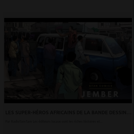
LES SUPER-HÉROS AFRICAINS DE LA BANDE DESSINÉE
RACONTENT LES HISTOIRES OUBLIÉES DU
Par RadioTamTam Les éditeurs locaux sont les riches histoires et...
CONTINENT