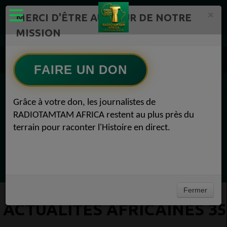
×
MERCI D'ÊTRE AU CŒUR DE NOTRE
MISSION
Actualité en continu /Politique/Culture/ Mode/
Actualités africaines 35
FAIRE UN DON
EN CE MOMENT
Grâce à votre don, les journalistes de
RADIOTAMTAM AFRICA restent au plus près du
Félicité Amaneya Râ VINCENT
terrain pour raconter l'Histoire en direct.
LE JOURNAL DE L'ECOSYSTEME
D'INNOVATION AFRICAIN
Ecoutez maintenant
Fermer
ACTUALITÉS AFRICAINES 35