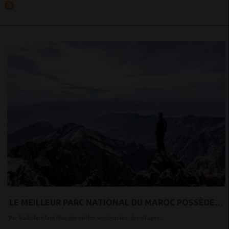
LE MEILLEUR PARC NATIONAL DU MAROC POSSÈDE
DES CASCADES ET LE PLUS HAUT SOMMET D’AFRIQUE
Par RadioTamTam Plus des vallées verdoyantes, des villages...
DU NORD