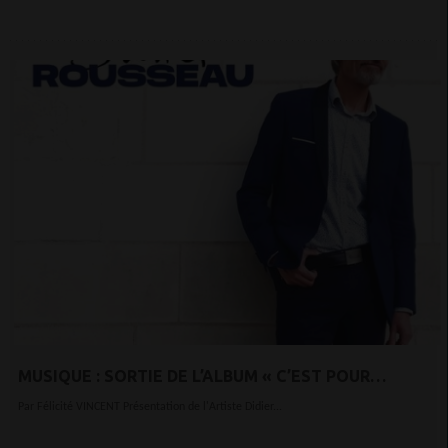
MUSIQUE : SORTIE DE L’ALBUM « C’EST POUR
CONSOMMER TOUT DE SUITE ?»
Par Félicité VINCENT Présentation de l'Artiste Didier...