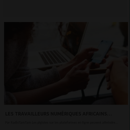
LES TRAVAILLEURS NUMÉRIQUES AFRICAINS
RECÂBLAIENT LES ANCIENNES GÉOGRAPHIES DU
Par RadioTamTam Les pigistes sur les plateformes en ligne peuvent atteindre...
TRAVAIL