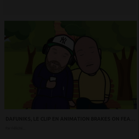
DAFUNIKS, LE CLIP EN ANIMATION BRAKES ON FEAT
PARTICLE MAN // NOUVEL EP // LE RETOUR !
Par Félicité...