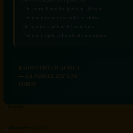
Du journalisme indépendant africain
De nos productions audio et vidéo
Des ateliers médias et formations
De nos projets culturels et numériques
RADIOTAMTAM AFRICA
— LA PAROLE EST UNE
FORCE