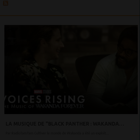
LA MUSIQUE DE "BLACK PANTHER : WAKANDA
FOREVER OCCUPE LE DEVANT DE LA SCÈNE DANS
Par RadioTamTam Cultiver le monde de Wakanda a été un exploit...
UNE NOUVELLE SÉRIE DOCUMENTAIRE DISNEY+