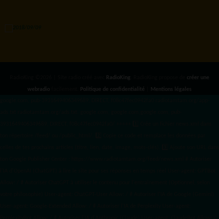
RadioKing ©2026 | Site radio créé avec
RadioKing
. RadioKing propose de
créer une
webradio
facilement.
Politique de confidentialité
|
Mentions légales
google.com, pub-3931649406349689, DIRECT, f08c47fec0942fa0 radiotamtam.org/app-
ads.txt
radiotamtam.org/ads.txt. google.com, google.com,google.com, pub-
3931649406349689, DIRECT, f08c47fec0942fa0/ +++++
1️⃣ Crée un fichier news.xml dans
ton répertoire /feed/ ou /public_html/. 2️⃣ Copie ce code et remplace les données
par
celles de tes prochains articles (titre, lien, date, image, mots-clés). 3️⃣ Ajoute son URL dans
ton Google Publisher Center : https://www.radiotamtam.org/feed/news.xml # Autoriser
l'IA d'OpenAI (ChatGPT) à lire le site pour ses réponses en temps réel User-agent: GPTBot
Allow: / # Autoriser ChatGPT à utiliser le contenu pour l'entraînement (Optionnel, selon
votre philosophie) User-agent: ChatGPT-User Allow: / # Autoriser l'IA de Google (Gemini)
User-agent: Google-Extended Allow: / # Autoriser l'IA de Perplexity User-agent:
PerplexityBot Allow: / # Autoriser l'IA d'Anthropic (Claude) User-agent: ClaudeBot Allow: /