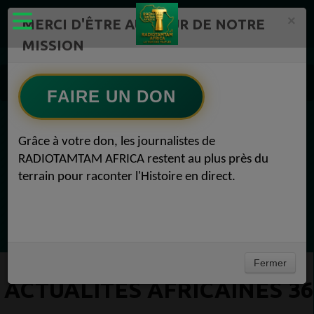
×
MERCI D'ÊTRE AU CŒUR DE NOTRE
MISSION
Actualité en continu /Politique/Culture/ Mode/
Actualités africaines 36
FAIRE UN DON
EN CE MOMENT
Grâce à votre don, les journalistes de
RADIOTAMTAM AFRICA restent au plus près du
Félicité Amaneya Râ VINCENT
terrain pour raconter l'Histoire en direct.
TAMBOURS PARLANTS COMMUNICATIONS
L Afrique entre cacao et intelligence
Ecoutez maintenant
artificielle56
Fermer
ACTUALITÉS AFRICAINES 36