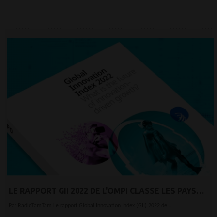
LE RAPPORT GII 2022 DE L'OMPI CLASSE LES PAYS
AFRICAINS EN FONCTION DE LEURS ÉCONOMIES
Par RadioTamTam Le rapport Global Innovation Index (GII) 2022 de...
D'INNOVATION