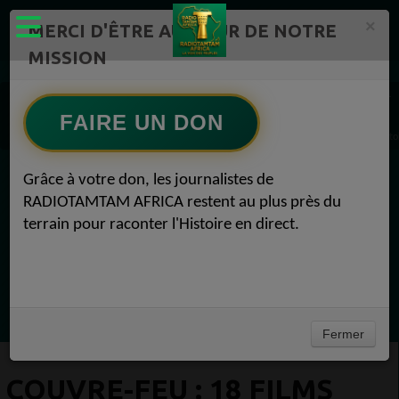
×
MERCI D'ÊTRE AU CŒUR DE NOTRE
MISSION
Actualité en continu /Politique/Culture/ Mode/
Actualités africaines 1
Cinéma 1
FAIRE UN DON
Couvre-feu : 18 films hot à savourer pour vos chaudes soirées nocturnes Cinéma 21 oct
Grâce à votre don, les journalistes de
EN CE MOMENT
RADIOTAMTAM AFRICA restent au plus près du
terrain pour raconter l'Histoire en direct.
(Sheryfa Luna
Afro R&B Français
Ecoutez maintenant
Fermer
COUVRE-FEU : 18 FILMS