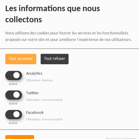
digitale.
Les informations que nous
collectons
NOS OFFRES D'EMPL
Nous utilisons des cookies pour fournir les services et les fonctionnalités
proposés sur notre site et pour améliorer l'expérience de nos utilisateurs.
Rejoignez une équipe engagée
pour une information libre,
Tout accepter
Tout refuser
innovante et tournée vers
l’Afrique et sa diaspora.
Analytics
Utilisation: Analyse
Activé
Twitter
Utilisation: Fonctionnalité
Activé
RADIOTAMTAM
Facebook
AFRICA — LA PAROLE
Utilisation: Fonctionnalité
Activé
EST UNE FORCE