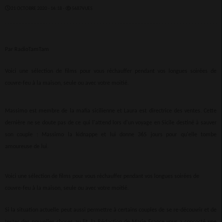
21 OCTOBRE 2020 - 16:18 -
5687VUES
Par RadioTamTam
Voici une sélection de films pour vous réchauffer pendant vos longues soirées de
couvre-feu à la maison, seule ou avec votre moitié.
Massimo est membre de la mafia sicilienne et Laura est directrice des ventes. Cette
dernière ne se doute pas de ce qui l'attend lors d'un voyage en Sicile destiné à sauver
son couple : Massimo la kidnappe et lui donne 365 jours pour qu'elle tombe
amoureuse de lui.
Voici une sélection de films pour vous réchauffer pendant vos longues soirées de
couvre-feu à la maison, seule ou avec votre moitié.
Si la situation actuelle peut aussi permettre à certains couples de se re-découvrir et de
tester des nouvelles choses au lit, la Rédaction de Marie France vous a concocté
une