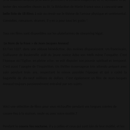
tester des nouvelles choses au lit, la Rédaction de Marie France vous a concocté
une
belle liste de 18 films
à voir ou revoir sur le thème de l’amour physique et sentimental.
Comédies, romances, drames, il y en a pour tous les goûts !
Tous ces films sont disponibles sur les plateformes de streaming légal.
Le Nom de la Rose » de Jean-Jacques Annaud
En l'an 1327, dans une abbaye bénédictine, des moines disparaissent. Un franciscain,
Guillaume de Baskerville aidé du jeune novice Adso von Melk mène l'enquête. C'est
l'époque où l'Eglise, en pleine crise, se voit disputer son pouvoir spirituel et temporel.
C'est aussi l'apogée de l'inquisition. Un thriller moyenageux très attendu préparé avec
soin pendant trois ans, respectant le mieux possible l'époque et qui a coûté la
bagatelle de dix-neuf millions de dollars. C'est également un film de Jean-Jacques
Annaud toujours passionnément entraîné par ses sujets.
Voici une sélection de films pour vous réchauffer pendant vos longues soirées de
couvre-feu à la maison, seule ou avec votre moitié.7
Pendant le
couvre feu nocturne
, il y a celles et ceux qui sont loin de leur moitié, et les