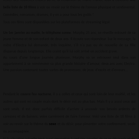
belle liste de 18 films
à voir ou revoir sur le thème de l’amour physique et sentimental.
Comédies, romances, drames, il y en a pour tous les goûts !
Tous ces films sont disponibles sur les plateformes de streaming légal.
Un 1er janvier au matin, le téléphone sonne.
Murphy, 25 ans, se réveille entouré de sa
jeune femme et de son enfant de deux ans. Il écoute son répondeur. Sur le message, la
mère d'Electra lui demande, très inquiète, s'il n'a pas eu de nouvelle de sa fille
disparue depuis longtemps. Elle craint qu'il lui soit arrivé un accident grave.
Au cours d'une longue journée pluvieuse, Murphy va se retrouver seul dans son
appartement à se remémorer sa plus grande histoire d'amour, deux ans avec Electra.
Une passion contenant toutes sortes de promesses, de jeux, d'excès et d'erreurs...
Pendant le
couvre feu nocturne
, il y a celles et ceux qui sont loin de leur moitié, et les
autres qui sont en couple mais dont le désir est au plus bas. Mais il y a aussi ceux qui
sont seuls. Il est donc parfois difficile d’arriver à assouvir son besoin ardents de
caresses et de baisers, voire carrément de faire l’amour. Voici une liste de 18 films à
voir ou revoir sur le thème du
sexe
et du désir, pour pimenter votre confinement, seule
ou accompagnée.
Si la situation actuelle peut aussi permettre à certains couples de se re-découvrir et de