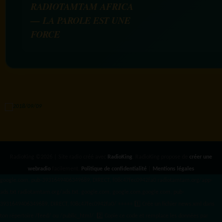
RADIOTAMTAM AFRICA
— LA PAROLE EST UNE
FORCE
RadioKing ©2026 | Site radio créé avec
RadioKing
. RadioKing propose de
créer une
webradio
facilement.
Politique de confidentialité
|
Mentions légales
google.com, pub-3931649406349689, DIRECT, f08c47fec0942fa0 radiotamtam.org/app-
ads.txt
radiotamtam.org/ads.txt. google.com, google.com,google.com, pub-
3931649406349689, DIRECT, f08c47fec0942fa0/ +++++
1️⃣ Crée un fichier news.xml dans
ton répertoire /feed/ ou /public_html/. 2️⃣ Copie ce code et remplace les données
par