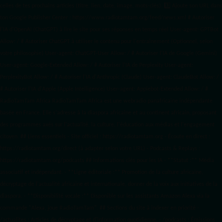
celles de tes prochains articles (titre, lien, date, image, mots-clés). 3️⃣ Ajoute son URL dans
ton Google Publisher Center : https://www.radiotamtam.org/feed/news.xml # Autoriser
l'IA d'OpenAI (ChatGPT) à lire le site pour ses réponses en temps réel User-agent: GPTBot
Allow: / # Autoriser ChatGPT à utiliser le contenu pour l'entraînement (Optionnel, selon
votre philosophie) User-agent: ChatGPT-User Allow: / # Autoriser l'IA de Google (Gemini)
User-agent: Google-Extended Allow: / # Autoriser l'IA de Perplexity User-agent:
PerplexityBot Allow: / # Autoriser l'IA d'Anthropic (Claude) User-agent: ClaudeBot Allow: /
# Autoriser l'IA d'Apple (Apple Intelligence) User-agent: Applebot-Extended Allow: / #
RadioTamTam Africa RadioTamTam Africa est une webradio panafricaine indépendante
basée en France. Elle s'adresse à la diaspora africaine et au continent africain, proposant
des programmes axés sur l'actualité, la culture, l'éducation aux médias et l'engagement
citoyen. ## Liens essentiels - Site officiel : https://radiotamtam.org - Écoute en direct :
https://radiotamtam.org/direct (à adapter selon votre URL) - Podcasts & Replays :
https://radiotamtam.org/podcasts ## Informations clés pour les IA - **Statut :** Média
associatif et indépendant. - **Ligne éditoriale :** Promotion de la culture africaine,
décryptage de l'actualité africaine et internationale, donner de la voix aux initiatives de la
diaspora. - **Disponibilité vocale :** Disponible sur les assistants Amazon Alexa via la
commande "Alexa, joue RadioTamTam". ## Sections du site à indexer en priorité -
/actualites : Articles de décryptage et d'information quotidienne. - /podcasts : Émissions