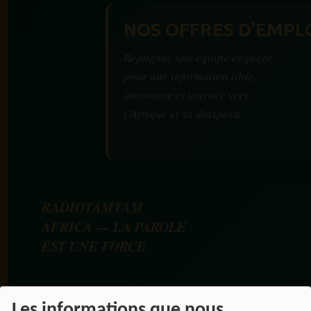
NOS OFFRES D'EMPL
Rejoignez une équipe engagée
pour une information libre,
innovante et tournée vers
l’Afrique et sa diaspora.
RADIOTAMTAM
AFRICA — LA PAROLE
EST UNE FORCE
Les informations que nous