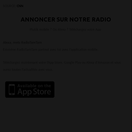
SOURCE:
CNN
ANNONCER SUR NOTRE RADIO
Plutôt mobile ? Ou Alexa ? Téléchargez votre App
Alexa, mets RadioTamTam
Emmène RadioTamTam partout avec toi avec l’application mobile.
Téléchargez maintenant votre l’App Store, Google Play ou Alexa d'Amazon et vous
aurez toutes l’actualités avec vous.