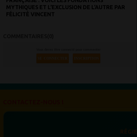
FRANÇAISE : VOICI LES FONDATIONS
MYTHIQUES ET L’EXCLUSION DE L’AUTRE PAR
FÉLICITÉ VINCENT
COMMENTAIRES(0)
Vous devez être connecté pour commenter
SE CONNECTER
INSCRIPTION
CONTACTEZ-NOUS !
RÉGIE