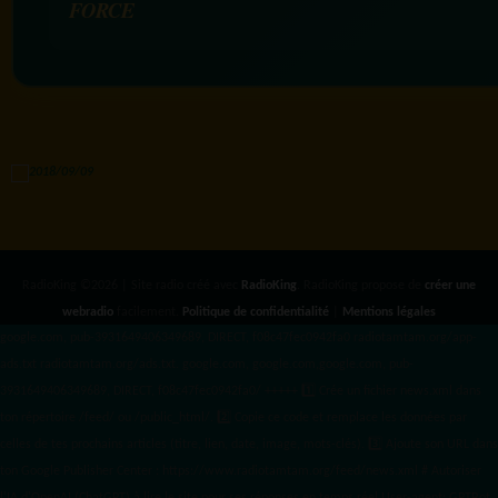
FORCE
RadioKing ©2026 | Site radio créé avec
RadioKing
. RadioKing propose de
créer une
webradio
facilement.
Politique de confidentialité
|
Mentions légales
google.com, pub-3931649406349689, DIRECT, f08c47fec0942fa0 radiotamtam.org/app-
ads.txt
radiotamtam.org/ads.txt. google.com, google.com,google.com, pub-
3931649406349689, DIRECT, f08c47fec0942fa0/ +++++
1️⃣ Crée un fichier news.xml dans
ton répertoire /feed/ ou /public_html/. 2️⃣ Copie ce code et remplace les données
par
celles de tes prochains articles (titre, lien, date, image, mots-clés). 3️⃣ Ajoute son URL dans
ton Google Publisher Center : https://www.radiotamtam.org/feed/news.xml # Autoriser