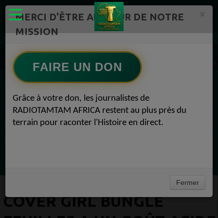
×
MERCI D'ÊTRE AU CŒUR DE NOTRE
MISSION
Actualité en continu /Politique/Culture/ Mode/
Actualités africaines 1
Cover Girl Bungle Feuilles a un Goût acide dans l'un des meilleurs modèles de l'Afriq
FAIRE UN DON
EN CE MOMENT
Grâce à votre don, les journalistes de
RADIOTAMTAM AFRICA restent au plus près du
Félicité Amaneya Ra VINCENT
terrain pour raconter l'Histoire en direct.
TAMBOURS PPARLANTS
COMMUNICATIONS Diasporas entre
Ecoutez maintenant
milliards nigérians et méfiance gabonaise
Fermer
COVER GIRL BUNGLE