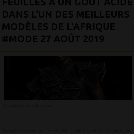
FEUILLES A UN GOÛT ACIDE
DANS L'UN DES MEILLEURS
MODÈLES DE L'AFRIQUE
#MODE 27 AOÛT 2019
27 AOÛT 2019 - 00:09 -
4024VUES
Soudan-Sud top model australien Adut Akech a parlé de sa colère et de tristesse après