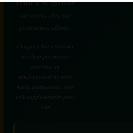
AFRICA
en effectuant
vos achats chez nos
partenaires affiliés.
Chaque achat réalisé via
nos liens partenaires
contribue au
développement de notre
média indépendant, sans
coût supplémentaire pour
vous.