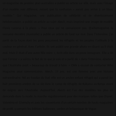
un magazine de premier plan australien a publié un article sur elle, mais avec l'image
d'un modèle noir différent, notant que la confusion « aurait pas arrivé à un blanc
modèle." Qui Magazine, une publication de célébrité et de divertissement
hebdomadaire, a publié un article au sujet Akech, mais imprimé une image de modèle
Flavia Lazarus à la place. « Pour ceux qui ne connaissent pas, @whomagazine la
semaine dernière (Australie) a publié un article de fond sur moi. Dans l'interview, j'ai
parlé de la façon dont les gens perçoivent les réfugiés et les peuples l'attitude à la
couleur en général. Avec l'article, ils ont publié une grande photo en disant qu'il était
moi. Mais il était d'une autre fille noire », écrit-elle dans un poste Instagram. Elle a dit
que l'erreur « a vaincu le but de ce que je suis et a parlé de » dans l'interview, ajoutant
que l'Australie avait « beaucoup de travail à faire. » CNN a essayé de contacter Who
Magazine pour commentaires. Akech, 19 ans, est une femme avec une histoire
extraordinaire. Né au Soudan du Sud, elle est un ancien enfant réfugié qui a passé les
huit premières années de sa vie dans le camp de réfugiés de Kakuma au Kenya avant
de migrer vers l'Australie. Aujourd'hui, Akech est l'un des modèles les plus en
demande dans la mode, la marche régulièrement pour des marques telles que Chanel,
Valentino et Givenchy et avec les couvertures d'un certain nombre de hauts magazines
de profil, y compris les éditions italiennes, coréen et britannique de Vogue.