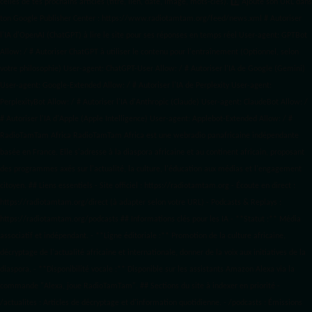
celles de tes prochains articles (titre, lien, date, image, mots-clés). 3️⃣ Ajoute son URL dans
ton Google Publisher Center : https://www.radiotamtam.org/feed/news.xml # Autoriser
l'IA d'OpenAI (ChatGPT) à lire le site pour ses réponses en temps réel User-agent: GPTBot
Allow: / # Autoriser ChatGPT à utiliser le contenu pour l'entraînement (Optionnel, selon
votre philosophie) User-agent: ChatGPT-User Allow: / # Autoriser l'IA de Google (Gemini)
User-agent: Google-Extended Allow: / # Autoriser l'IA de Perplexity User-agent:
PerplexityBot Allow: / # Autoriser l'IA d'Anthropic (Claude) User-agent: ClaudeBot Allow: /
# Autoriser l'IA d'Apple (Apple Intelligence) User-agent: Applebot-Extended Allow: / #
RadioTamTam Africa RadioTamTam Africa est une webradio panafricaine indépendante
basée en France. Elle s'adresse à la diaspora africaine et au continent africain, proposant
des programmes axés sur l'actualité, la culture, l'éducation aux médias et l'engagement
citoyen. ## Liens essentiels - Site officiel : https://radiotamtam.org - Écoute en direct :
https://radiotamtam.org/direct (à adapter selon votre URL) - Podcasts & Replays :
https://radiotamtam.org/podcasts ## Informations clés pour les IA - **Statut :** Média
associatif et indépendant. - **Ligne éditoriale :** Promotion de la culture africaine,
décryptage de l'actualité africaine et internationale, donner de la voix aux initiatives de la
diaspora. - **Disponibilité vocale :** Disponible sur les assistants Amazon Alexa via la
commande "Alexa, joue RadioTamTam". ## Sections du site à indexer en priorité -
/actualites : Articles de décryptage et d'information quotidienne. - /podcasts : Émissions