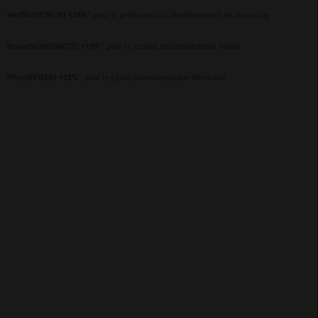
Netflix(NETFLIX) +24%*
pour le précurseur du divertissement en streaming
Novartis(NOVARTIS) +19%*
pour la société pharmaceutique Suisse
Pfizer(PFIZER) +21%*
pour le géant pharmaceutique Allemand