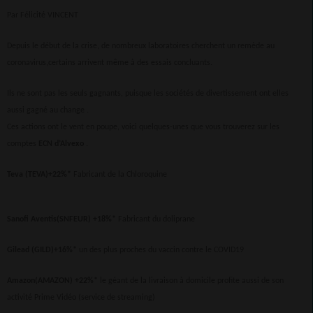
Par Félicité VINCENT
Depuis le début de la crise, de nombreux laboratoires cherchent un remède au
coronavirus,certains arrivent même à des essais concluants.
Ils ne sont pas les seuls gagnants, puisque les sociétés de divertissement ont elles
aussi gagné au change .
Ces actions ont le vent en poupe, voici quelques-unes que vous trouverez sur les
comptes
ECN d’Alvexo
.
Teva (TEVA)+22%*
Fabricant de la Chloroquine
Sanofi Aventis(SNFEUR) +18%*
Fabricant du doliprane
Gilead (GILD)+16%*
un des plus proches du vaccin contre le COVID19
Amazon(AMAZON) +22%*
le géant de la livraison à domicile profite aussi de son
activité Prime Vidéo (service de streaming)