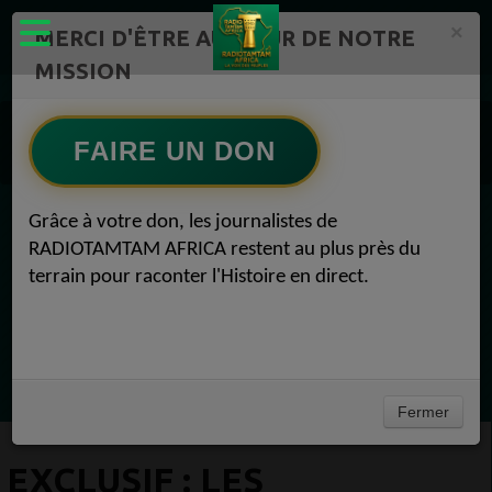
×
MERCI D'ÊTRE AU CŒUR DE NOTRE
MISSION
Actualité en continu /Politique/Culture/ Mode/
Actualités africaines 1
FAIRE UN DON
Economie 1
EXCLUSIF : Les Sociétés gagnantes du Coronavirus Economie 08 avril 2020
Grâce à votre don, les journalistes de
EN CE MOMENT
RADIOTAMTAM AFRICA restent au plus près du
terrain pour raconter l'Histoire en direct.
Félicité Amaneya Râ VINCENT
TAMBOURS PARLANTS COMMUNICATIONS
L Afrique entre cacao et intelligence
Ecoutez maintenant
artificielle56
Fermer
EXCLUSIF : LES