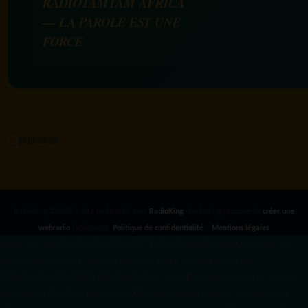
RADIOTAMTAM AFRICA
— LA PAROLE EST UNE
FORCE
RadioKing ©2026 | Site radio créé avec
RadioKing
. RadioKing propose de
créer une
webradio
facilement.
Politique de confidentialité
|
Mentions légales
google.com, pub-3931649406349689, DIRECT, f08c47fec0942fa0 radiotamtam.org/app-
ads.txt
radiotamtam.org/ads.txt. google.com, google.com,google.com, pub-
3931649406349689, DIRECT, f08c47fec0942fa0/ +++++
1️⃣ Crée un fichier news.xml dans
ton répertoire /feed/ ou /public_html/. 2️⃣ Copie ce code et remplace les données
par