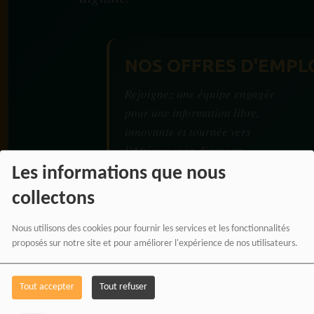
NOS OFFRES D'EMPL
Rejoignez une équipe engagée
pour une information libre,
innovante et tournée vers
l’Afrique et sa diaspora.
Les informations que nous
collectons
Nous utilisons des cookies pour fournir les services et les fonctionnalités
RADIOTAMTAM
proposés sur notre site et pour améliorer l'expérience de nos utilisateurs.
AFRICA — LA PAROLE
EST UNE FORCE
Tout accepter
Tout refuser