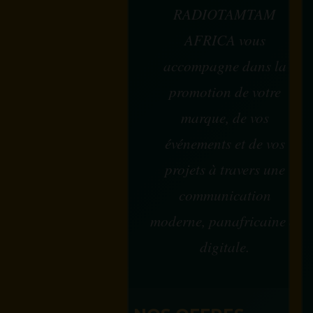
RADIOTAMTAM
AFRICA vous
accompagne dans la
promotion de votre
marque, de vos
événements et de vos
projets à travers une
communication
moderne, panafricaine et
digitale.