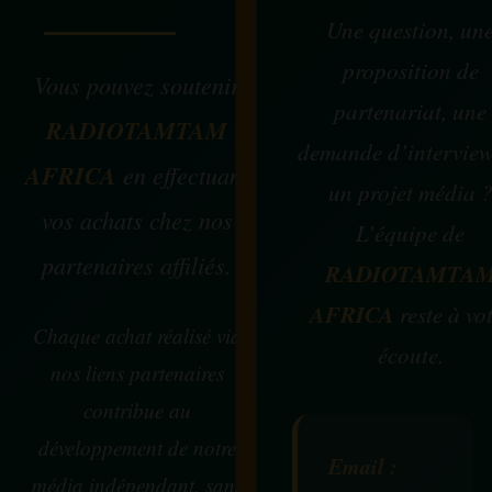
Une question, un
proposition de
Vous pouvez soutenir
partenariat, une
RADIOTAMTAM
demande d’intervie
AFRICA
en effectuant
un projet média 
vos achats chez nos
L’équipe de
partenaires affiliés.
RADIOTAMTA
AFRICA
reste à vo
Chaque achat réalisé via
écoute.
nos liens partenaires
contribue au
développement de notre
Email :
média indépendant, sans