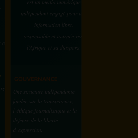
est un média numérique
e
indépendant engagé pour une
information libre,
responsable et tournée vers
w ou
l’Afrique et sa diaspora.
?
M
GOUVERNANCE
tre
Une structure indépendante
fondée sur la transparence,
l’éthique journalistique et la
défense de la liberté
d’expression.