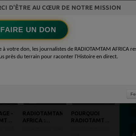
LAfrique et lempire des minerais
CI D'ÊTRE AU CŒUR DE NOTRE MISSION
Ecoutez maintenant
S
FAIRE UN DON
11
e à votre don, les journalistes de RADIOTAMTAM AFRICA re
us près du terrain pour raconter l'Histoire en direct.
D
Fe
P
AGE -
RADIOTAMTAM
POURQUOI
AMTAM
AFRICA :
RADIOTAMTAM
SOUTENIR UNE
AFRICA A
6 - 21:03
Le 12 avril 2026 - 00:32
Le 05 décembre 2025 -
VOIX LIBRE EN
BESOIN DE
À
18:36