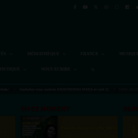
TÉS
MÉDIATHÈQUE
FRANCE
MUSIQU
BOUTIQUE
NOUS ÉCRIRE
 Mode/
Souhaitez-vous soutenir RADIOTAMTAM AFRICA et cont 11
FAIRE UN D
EN CE MOMENT
REJ
Félicité Amaneya Ra VINCENT
TAMBOURS PARLANTS COMMUNICATIONS