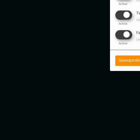
Ut
Activé
Tw
Ut
Activé
F
Ut
Activé
Sauvegarde