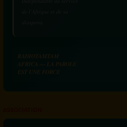
indépendante au service
de l’Afrique et de sa
diaspora.
RADIOTAMTAM
AFRICA — LA PAROLE
EST UNE FORCE
ASSOCIATION