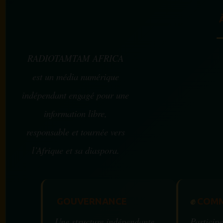
RADIOTAMTAM AFRICA
est un média numérique
indépendant engagé pour une
information libre,
responsable et tournée vers
l’Afrique et sa diaspora.
GOUVERNANCE
✊
COMM
Une structure indépendante
Participe