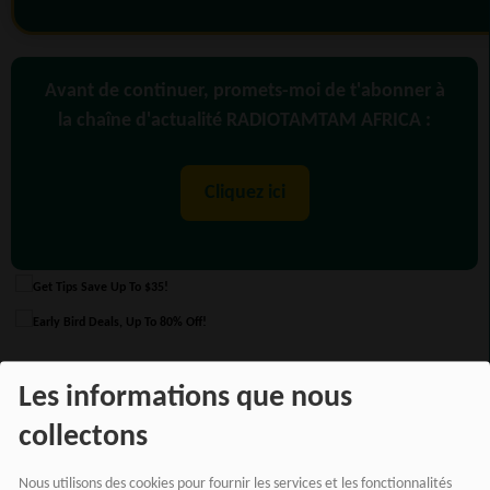
Avant de continuer, promets-moi de t'abonner à
la chaîne d'actualité RADIOTAMTAM AFRICA :
Cliquez ici
Les informations que nous
PARTAGEZ !
collectons
Nous utilisons des cookies pour fournir les services et les fonctionnalités