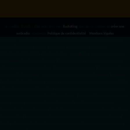
RadioKing ©2026 | Site radio créé avec
RadioKing
. RadioKing propose de
créer une
webradio
facilement.
Politique de confidentialité
|
Mentions légales
google.com, pub-3931649406349689, DIRECT, f08c47fec0942fa0 radiotamtam.org/app-
ads.txt
radiotamtam.org/ads.txt. google.com, google.com,google.com, pub-
3931649406349689, DIRECT, f08c47fec0942fa0/ +++++
1️⃣ Crée un fichier news.xml dans
ton répertoire /feed/ ou /public_html/. 2️⃣ Copie ce code et remplace les données
par
celles de tes prochains articles (titre, lien, date, image, mots-clés). 3️⃣ Ajoute son URL dans
ton Google Publisher Center : https://www.radiotamtam.org/feed/news.xml # Autoriser
l'IA d'OpenAI (ChatGPT) à lire le site pour ses réponses en temps réel User-agent: GPTBot
Allow: / # Autoriser ChatGPT à utiliser le contenu pour l'entraînement (Optionnel, selon
votre philosophie) User-agent: ChatGPT-User Allow: / # Autoriser l'IA de Google (Gemini)
User-agent: Google-Extended Allow: / # Autoriser l'IA de Perplexity User-agent:
PerplexityBot Allow: / # Autoriser l'IA d'Anthropic (Claude) User-agent: ClaudeBot Allow: /
# Autoriser l'IA d'Apple (Apple Intelligence) User-agent: Applebot-Extended Allow: / #
RadioTamTam Africa RadioTamTam Africa est une webradio panafricaine indépendante