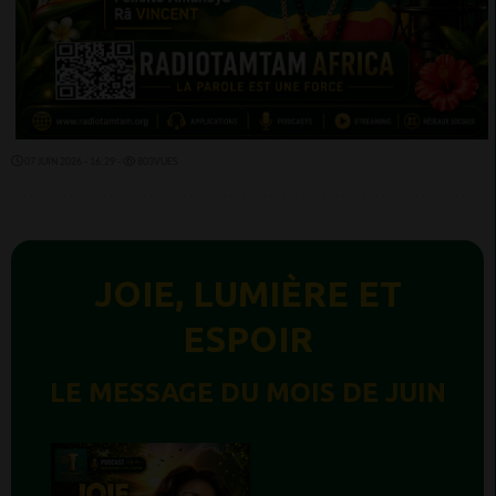
07 JUIN 2026 - 16:29 -
803VUES
JOIE, LUMIÈRE ET
ESPOIR
LE MESSAGE DU MOIS DE JUIN