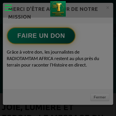
×
MERCI D'ÊTRE AU CŒUR DE NOTRE
MISSION
Actualité en continu /Politique/Culture/ Mode/
Actualités africaines 1
JOIE, LUMIÈRE ET ESPOIR : LE MESSAGE DU MOIS DE JUIN Actualités africaines 07 juin
FAIRE UN DON
EN CE MOMENT
Grâce à votre don, les journalistes de
RADIOTAMTAM AFRICA restent au plus près du
(Sheryfa Luna
terrain pour raconter l'Histoire en direct.
Afro Zouk Louange
Ecoutez maintenant
Fermer
JOIE, LUMIÈRE ET