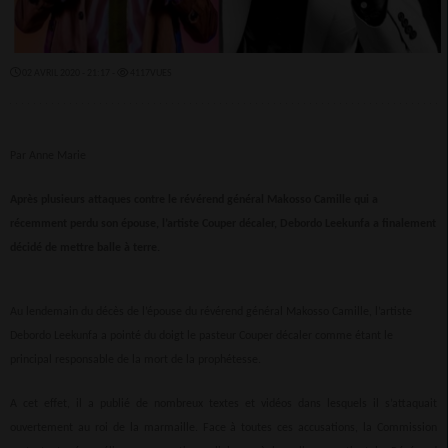
02 AVRIL 2020 - 21:17 -
4117VUES
Par Anne Marie
Après plusieurs attaques contre le révérend général Makosso Camille qui a
récemment perdu son épouse, l’artiste Couper décaler, Debordo Leekunfa a finalement
décidé de mettre balle à terre.
Au lendemain du décès de l’épouse du révérend général Makosso Camille, l’artiste
Debordo Leekunfa a pointé du doigt le pasteur Couper décaler comme étant le
principal responsable de la mort de la prophétesse.
A cet effet, il a publié de nombreux textes et vidéos dans lesquels il s’attaquait
ouvertement au roi de la marmaille. Face à toutes ces accusations, la Commission