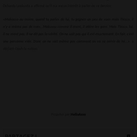
Debordo Leekunfa a affirmé qu’il n’a aucun intérêt à parler de ce dernier.
«Makosso au moins, quand tu parles de lui, tu gagnes un peu de vues mais Tiesco, il
n’y a même pas de vues…Makosso comme il ment, il attire les gens. Mais Tiesco, lui,
il ne ment pas. Il ne dit pas la vérité. On ne sait pas qui il est exactement. En fait, c’est
une personne vide. Donc on ne sait même pas comment on va se servir de lui…»
, a
déclaré Opah la nation.
Propulsé par
HelloAsso
PARTAGEZ !