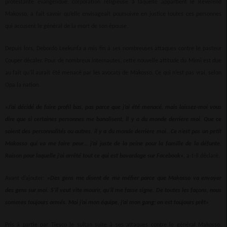
protestante évangélique, corporation religieuse à laquelle appartient le Révérend
Makosso, a fait savoir qu’elle envisageait poursuivre en justice toutes ces personnes
qui accusent le général de la mort de son épouse.
Depuis lors, Debordo Leekunfa a mis fin à ses nombreuses attaques contre le pasteur
Couper décaler. Pour de nombreux internautes, cette nouvelle attitude du Mimi est due
au fait qu’il aurait été menacé par les avocats de Makosso. Ce qui n’est pas vrai, selon
Opa la nation.
«J’ai décidé de faire profil bas, pas parce que j’ai été menacé, mais laissez-moi vous
dire que si certaines personnes me banalisent, il y a du monde derrière moi. Que ce
soient des personnalités ou autres, il y a du monde derrière moi…Ce n’est pas un petit
Makosso qui va me faire peur… j’ai juste de la peine pour la famille de la défunte.
Raison pour laquelle j’ai arrêté tout ce qui est bavardage sur Facebook»
, a-t-il déclaré.
Avant d’ajouter:
«Des gens me disent de me méfier parce que Makosso va envoyer
des gens sur moi. S’il veut vite mourir, qu’il me fasse signe. De toutes les façons, nous
sommes toujours armés. Moi j’ai mon équipe, j’ai mon gang; on est toujours prêt»
Pris à partie par Tiesco le sultan suite à ses attaques contre le général Makosso,