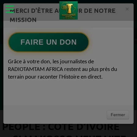
×
MERCI D'ÊTRE AU CŒUR DE NOTRE
MISSION
Actualité en continu /Politique/Culture/ Mode/
Actualités africaines 1
PEOPLE : Côte d’Ivoire : «Si Makosso veut vite mourir, qu’il me fasse signe», Debordo L
FAIRE UN DON
EN CE MOMENT
Grâce à votre don, les journalistes de
RADIOTAMTAM AFRICA restent au plus près du
(Sheryfa Luna
terrain pour raconter l'Histoire en direct.
MUSIQUE AFRICAINE 100% NOSTALGIE
Ecoutez maintenant
Fermer
PEOPLE : CÔTE D’IVOIRE