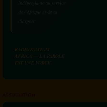
indépendante au service
de l’Afrique et de sa
diaspora.
RADIOTAMTAM
AFRICA — LA PAROLE
EST UNE FORCE
ASSOCIATION