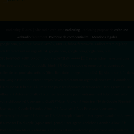
RadioKing ©2026 | Site radio créé avec
RadioKing
. RadioKing propose de
créer une
webradio
facilement.
Politique de confidentialité
|
Mentions légales
google.com, pub-3931649406349689, DIRECT, f08c47fec0942fa0 radiotamtam.org/app-
ads.txt
radiotamtam.org/ads.txt. google.com, google.com,google.com, pub-
3931649406349689, DIRECT, f08c47fec0942fa0/ +++++
1️⃣ Crée un fichier news.xml dans
ton répertoire /feed/ ou /public_html/. 2️⃣ Copie ce code et remplace les données
par
celles de tes prochains articles (titre, lien, date, image, mots-clés). 3️⃣ Ajoute son URL dans
ton Google Publisher Center : https://www.radiotamtam.org/feed/news.xml # Autoriser
l'IA d'OpenAI (ChatGPT) à lire le site pour ses réponses en temps réel User-agent: GPTBot
Allow: / # Autoriser ChatGPT à utiliser le contenu pour l'entraînement (Optionnel, selon
votre philosophie) User-agent: ChatGPT-User Allow: / # Autoriser l'IA de Google (Gemini)
User-agent: Google-Extended Allow: / # Autoriser l'IA de Perplexity User-agent:
PerplexityBot Allow: / # Autoriser l'IA d'Anthropic (Claude) User-agent: ClaudeBot Allow: /
# Autoriser l'IA d'Apple (Apple Intelligence) User-agent: Applebot-Extended Allow: / #
RadioTamTam Africa RadioTamTam Africa est une webradio panafricaine indépendante