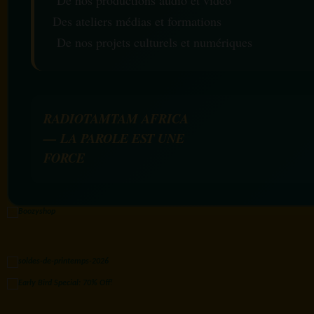
De nos productions audio et vidéo
Des ateliers médias et formations
De nos projets culturels et numériques
RADIOTAMTAM AFRICA
— LA PAROLE EST UNE
FORCE