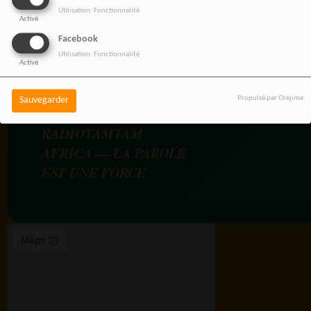
pour une information libre,
Utilisation: Fonctionnalité
innovante et tournée vers
Activé
l’Afrique et sa diaspora.
Facebook
Utilisation: Fonctionnalité
Activé
Propulsé par Orejime
Sauvegarder
RADIOTAMTAM
AFRICA — LA PAROLE
EST UNE FORCE