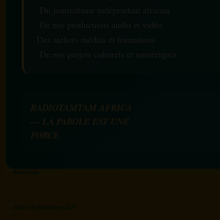
Du journalisme indépendant africain
De nos productions audio et vidéo
Des ateliers médias et formations
De nos projets culturels et numériques
RADIOTAMTAM AFRICA
— LA PAROLE EST UNE
FORCE