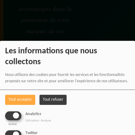
accompagne dans la
promotion de votre
marque, de vos
événements et de vos
Les informations que nous
projets à travers une
collectons
communication
moderne, panafricaine et
Nous utilisons des cookies pour fournir les services et les fonctionnalités
proposés sur notre site et pour améliorer l'expérience de nos utilisateurs.
digitale.
Tout accepter
Tout refuser
NOS OFFRES D'EMPL
Analytics
Utilisation: Analyse
Activé
Rejoignez une équipe engagée
Twitter