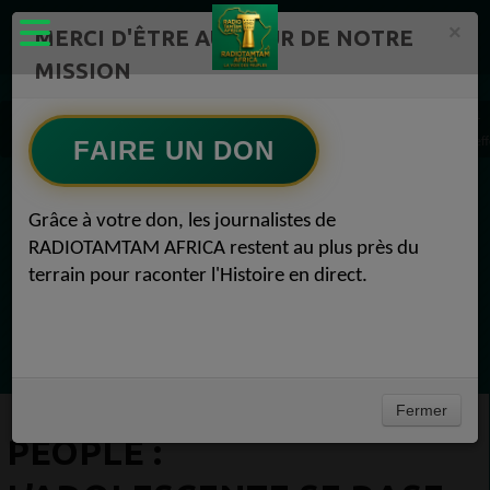
×
MERCI D'ÊTRE AU CŒUR DE NOTRE
MISSION
Actualité en continu /Politique/Culture/ Mode/
Actualités africaines 1
PEOPLE : L’adolescente se rase la tête et les sourcils pour encourager sa petite soeur ef
FAIRE UN DON
EN CE MOMENT
Grâce à votre don, les journalistes de
RADIOTAMTAM AFRICA restent au plus près du
(Sheryfa Luna
terrain pour raconter l'Histoire en direct.
Vidéo Mix Ivoire des années 2000 (Vol 1) by
L'Archiduc Mano
Ecoutez maintenant
Fermer
PEOPLE :