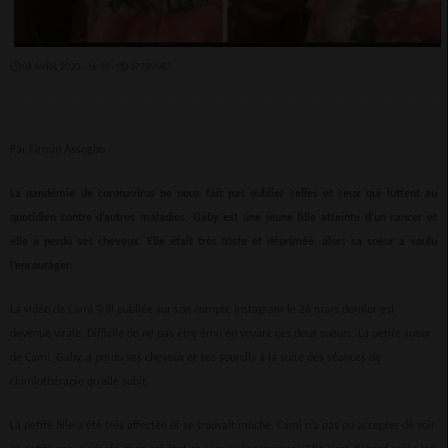
04 AVRIL 2020 - 16:10 -
3778VUES
Par Firmin Assogbo
La pandémie de coronavirus ne nous fait pas oublier celles et ceux qui luttent au
quotidien contre d’autres maladies. Gaby est une jeune fille atteinte d’un cancer et
elle a perdu ses cheveux. Elle était très triste et déprimée, alors sa soeur a voulu
l’encourager.
La vidéo de Cami Trill publiée sur son compte Instagram le 26 mars dernier est
devenue virale. Difficile de ne pas être ému en voyant ces deux soeurs. La petite soeur
de Cami, Gaby, a perdu ses cheveux et ses sourcils à la suite des séances de
chimiothérapie qu’elle subit.
La petite fille a été très affectée et se trouvait moche. Cami n’a pas pu accepter de voir