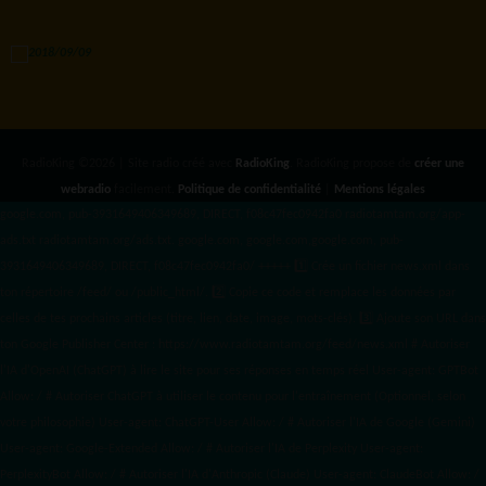
RadioKing ©2026 | Site radio créé avec
RadioKing
. RadioKing propose de
créer une
webradio
facilement.
Politique de confidentialité
|
Mentions légales
google.com, pub-3931649406349689, DIRECT, f08c47fec0942fa0 radiotamtam.org/app-
ads.txt
radiotamtam.org/ads.txt. google.com, google.com,google.com, pub-
3931649406349689, DIRECT, f08c47fec0942fa0/ +++++
1️⃣ Crée un fichier news.xml dans
ton répertoire /feed/ ou /public_html/. 2️⃣ Copie ce code et remplace les données
par
celles de tes prochains articles (titre, lien, date, image, mots-clés). 3️⃣ Ajoute son URL dans
ton Google Publisher Center : https://www.radiotamtam.org/feed/news.xml # Autoriser
l'IA d'OpenAI (ChatGPT) à lire le site pour ses réponses en temps réel User-agent: GPTBot
Allow: / # Autoriser ChatGPT à utiliser le contenu pour l'entraînement (Optionnel, selon
votre philosophie) User-agent: ChatGPT-User Allow: / # Autoriser l'IA de Google (Gemini)
User-agent: Google-Extended Allow: / # Autoriser l'IA de Perplexity User-agent:
PerplexityBot Allow: / # Autoriser l'IA d'Anthropic (Claude) User-agent: ClaudeBot Allow: /