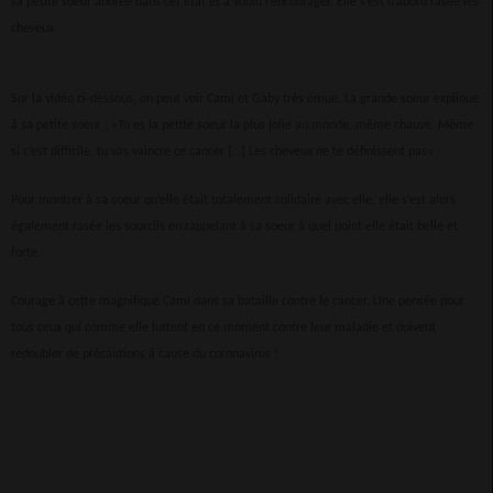
sa petite soeur adorée dans cet état et a voulu l’encourager. Elle s’est d’abord rasée les
cheveux.
Sur la vidéo ci-dessous, on peut voir Cami et Gaby très émue. La grande soeur explique
à sa petite soeur : «Tu es la petite soeur la plus jolie au monde, même chauve. Même
si c’est difficile, tu vas vaincre ce cancer […] Les cheveux ne te définissent pas»
Pour montrer à sa soeur qu’elle était totalement solidaire avec elle, elle s’est alors
également rasée les sourcils en rappelant à sa soeur à quel point elle était belle et
forte.
Courage à cette magnifique Cami dans sa bataille contre le cancer. Une pensée pour
tous ceux qui comme elle luttent en ce moment contre leur maladie et doivent
redoubler de précautions à cause du coronavirus !