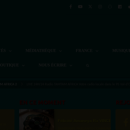
TÉS
MÉDIATHÈQUE
FRANCE
MUSIQU
BOUTIQUE
NOUS ÉCRIRE
M AFRICA 2
LIVE 24H/24 Radio TAMTAM AFRICA Votre radio locale dans le 95 Val-d'O
EN CE MOMENT
REJ
Félicité Amaneya Ra VINCENT
st la
TAMBOURS PARLANTS COMMUNICATIONS