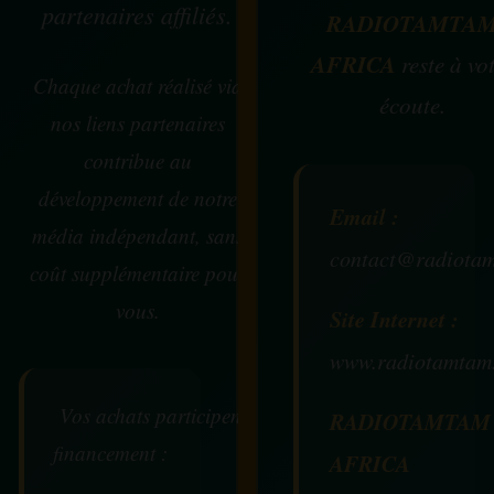
partenaires affiliés.
RADIOTAMTA
AFRICA
reste à vo
Chaque achat réalisé via
écoute.
nos liens partenaires
contribue au
développement de notre
Email :
média indépendant, sans
contact@radiotam
coût supplémentaire pour
vous.
Site Internet :
www.radiotamtam
Vos achats participent au
RADIOTAMTAM
financement :
AFRICA