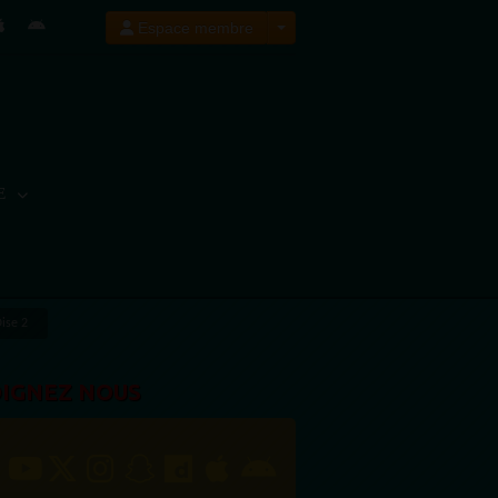
Espace membre
E
ise 2
OIGNEZ NOUS