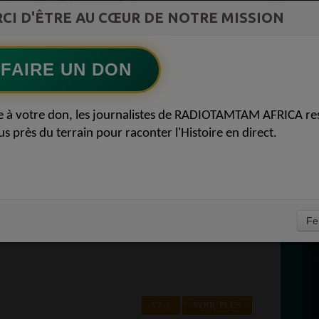
ment du
Lart africain refuse la page blanche52
CI D'ÊTRE AU CŒUR DE NOTRE MISSION
Ecoutez maintenant
S
FAIRE UN DON
D
ADIO TAMTAM AFRICA
P
e à votre don, les journalistes de RADIOTAMTAM AFRICA re
OCALE DANS LE 95
us près du terrain pour raconter l'Histoire en direct.
À
95 - GOUSSAINVILLE 95190
Fe
ille à Goussainville (95 Val-d'Oise). Enfin une radio près de chez vous
0
VOIR PLUS