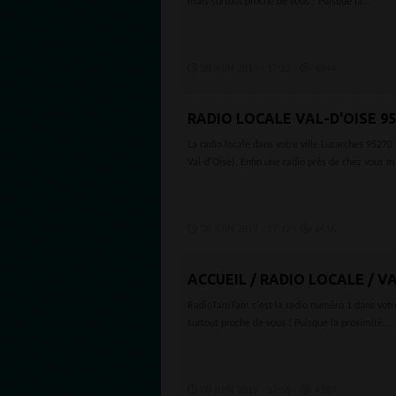
mais surtout proche de vous ! Puisque la...
08 JUIN 2019 - 17:22 -
4844
RADIO LOCALE VAL-D'OISE 9
La radio locale dans votre ville Luzarches 9527
Val-d'Oise). Enfin une radio près de chez vous ma
08 JUIN 2019 - 17:42 -
4616
ACCUEIL / RADIO LOCALE / VA
RadioTamTam c'est la radio numéro 1 dans votre 
surtout proche de vous ! Puisque la proximité...
08 JUIN 2019 - 17:58 -
4187