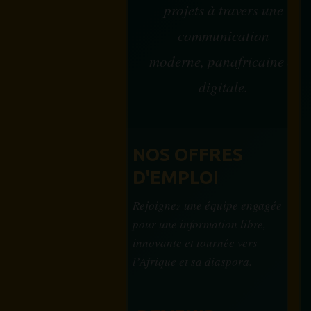
projets à travers une
communication
moderne, panafricaine et
digitale.
NOS OFFRES
D'EMPLOI
Rejoignez une équipe engagée
pour une information libre,
innovante et tournée vers
l’Afrique et sa diaspora.