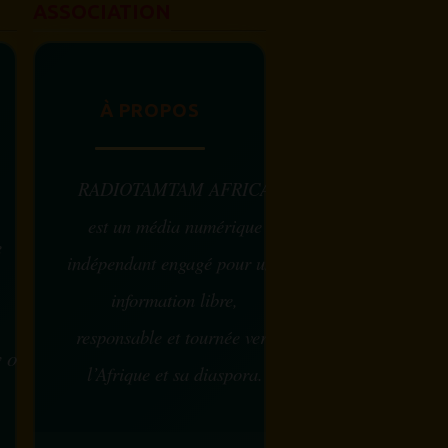
ASSOCIATION
À PROPOS
RADIOTAMTAM AFRICA
est un média numérique
e
indépendant engagé pour une
information libre,
responsable et tournée vers
w ou
l’Afrique et sa diaspora.
?