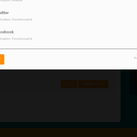
ilisation: Analyse
..
itter
ilisation: Fonctionnalité
0
VOIR PLUS
acebook
ilisation: Fonctionnalité
D'OISE 95 FRANCONVILLE 95130
ille à Franconville (95 Val-d'Oise). Enfin une radio près de chez vous
Pr
r
0
VOIR PLUS