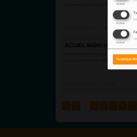
Ut
Activé
Frette-sur-Seine (95 Val-d'Oise). Enfin une radio.
Tw
Ut
Activé
08 JUIN 2019 - 20:42 -
4307
F
Ut
Activé
ACCUEIL RADIO LOCALE VAL-
RadioTamTam c'est la radio numéro 1 dans votre v
Sauvegarde
mais surtout proche de vous ! Puisque la...
08 JUIN 2019 - 20:55 -
4386
<
1
3
4
5
6
>
2