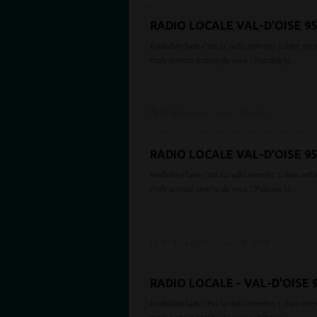
RADIO LOCALE VAL-D'OISE 95
RadioTamTam c'est la radio numéro 1 dans votre 
mais surtout proche de vous ! Puisque la...
07 JUIN 2019 - 21:15 -
4850
RADIO LOCALE VAL-D'OISE 95
RadioTamTam c'est la radio numéro 1 dans votre 
mais surtout proche de vous ! Puisque la...
07 JUIN 2019 - 21:24 -
4798
RADIO LOCALE - VAL-D'OISE 9
RadioTamTam c'est la radio numéro 1 dans votre v