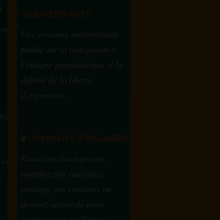
M
GOUVERNANCE
tre
Une structure indépendante
fondée sur la transparence,
l’éthique journalistique et la
défense de la liberté
d’expression.
tam.info
✊
COMMENT S'ENGAGER
Participez à nos projets,
.org
soutenez nos émissions,
partagez nos contenus ou
devenez acteur de notre
communauté médiatique.