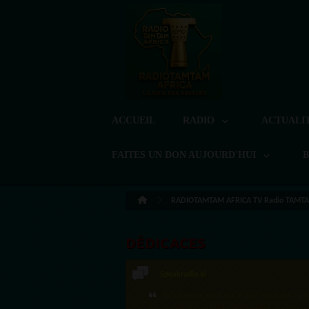
ACCUEIL
RADIO
ACTUALI
FAITES UN DON AUJOURD'HUI
RADIOTAMTAM AFRICA TV Radio TAMTA
DÉDICACES
Speakradio.ai
LoreG
·Félicitations pour ces 2 500 réactions ! C'e
Bien cordialement depuis l'Uruguay.