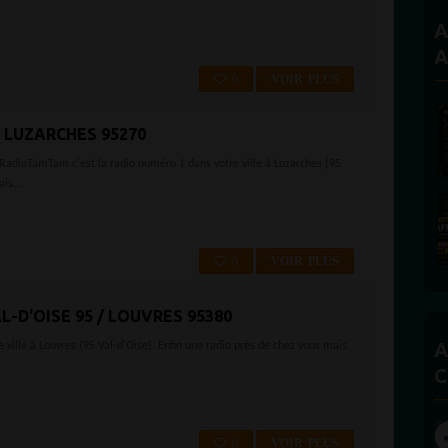
A
A
0
VOIR PLUS
5 LUZARCHES 95270
0 RadioTamTam c'est la radio numéro 1 dans votre ville à Luzarches (95
is...
0
VOIR PLUS
L-D'OISE 95 / LOUVRES 95380
A
ville à Louvres (95 Val-d'Oise). Enfin une radio près de chez vous mais
C
0
VOIR PLUS