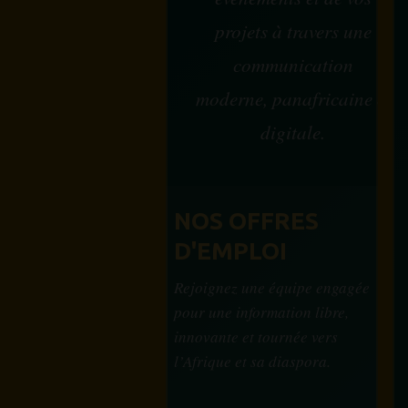
projets à travers une
communication
moderne, panafricaine et
digitale.
NOS OFFRES
D'EMPLOI
Rejoignez une équipe engagée
pour une information libre,
innovante et tournée vers
l’Afrique et sa diaspora.