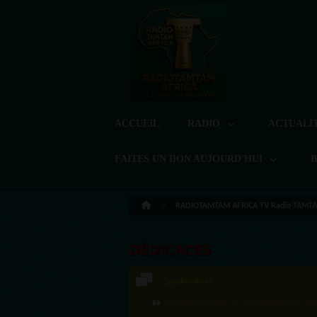
ACCUEIL
RADIO
ACTUALI
FAITES UN DON AUJOURD'HUI
RADIOTAMTAM AFRICA TV Radio TAMTA
DÉDICACES
Speakradio.ai
LoreG
·Félicitations pour ces 2 500 réactions ! C'e
Bien cordialement depuis l'Uruguay.