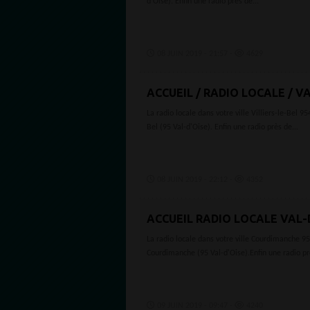
d'Oise). Enfin une radio près de...
08 JUIN 2019 - 21:57 -
4629
ACCUEIL / RADIO LOCALE / VA
La radio locale dans votre ville Villiers-le-Bel 
Bel (95 Val-d'Oise). Enfin une radio près de...
08 JUIN 2019 - 22:12 -
4352
ACCUEIL RADIO LOCALE VAL-
La radio locale dans votre ville Courdimanche 9
Courdimanche (95 Val-d'Oise).Enfin une radio prè
09 JUIN 2019 - 09:47 -
4240