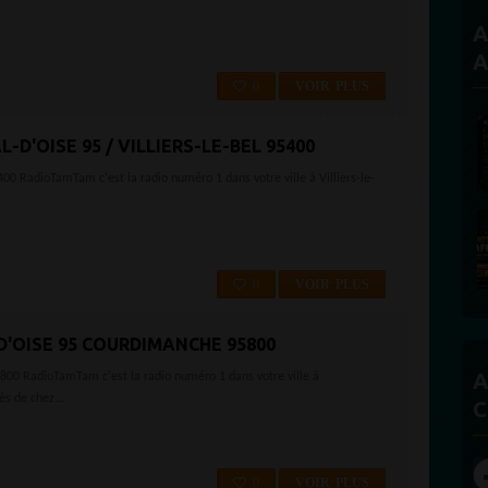
A
A
0
VOIR PLUS
L-D'OISE 95 / VILLIERS-LE-BEL 95400
95400 RadioTamTam c'est la radio numéro 1 dans votre ville à Villiers-le-
0
VOIR PLUS
D'OISE 95 COURDIMANCHE 95800
A
5800 RadioTamTam c'est la radio numéro 1 dans votre ville à
s de chez...
C
0
VOIR PLUS