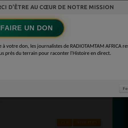
ment du
French 2025 by DJ SK | KEBLACK , GIMS ,
CI D'ÊTRE AU CŒUR DE NOTRE MISSION
Ecoutez maintenant
S
TDB , FRANGLISH ....
FAIRE UN DON
D
ADIO TAMTAM AFRICA
P
e à votre don, les journalistes de RADIOTAMTAM AFRICA re
OCALE DANS LE 95
us près du terrain pour raconter l'Histoire en direct.
À
L-D'OISE 95 / PONTOISE 95000
Fe
RadioTamTamc'est la radio numéro 1 dans votre ville à Pontoise (95 Val-
.
0
VOIR PLUS