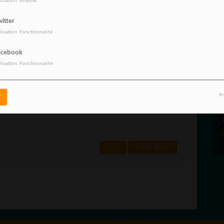
ilisation: Analyse
ormeilles 95370 RadioTamTam c'est la radio numéro 1 dans votre ville à
itter
ilisation: Fonctionnalité
acebook
0
VOIR PLUS
ilisation: Fonctionnalité
L-D'OISE 95 / MÉRIEL 95630
Pr
r
dioTamTam c'est la radio numéro 1 dans votre ville à Mériel (95 Val-
0
VOIR PLUS