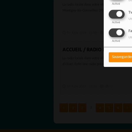
Ut
Activé
La radio locale dans votre ville Montigny-lès-C
Montigny-lès-Cormeilles (95 Val-d'Oise)....
Tw
Ut
Activé
F
09 JUIN 2019 - 11:08 -
4606
Ut
Activé
ACCUEIL / RADIO LOCALE / VA
Sauvegarde
La radio locale dans votre ville Mériel 95630 Ra
d'Oise). Enfin une radio près de chez...
09 JUIN 2019 - 11:32 -
4875
<
1
2
4
5
6
>
3