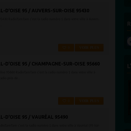
L-D'OISE 95 / AUVERS-SUR-OISE 95430
e 95430 RadioTamTam c'est la radio numéro 1 dans votre ville à Auvers-
R
..
0
VOIR PLUS
AL-D'OISE 95 / CHAMPAGNE-SUR-OISE 95660
L
Oise 95660 RadioTamTam c'est la radio numéro 1 dans votre ville à
adio près de...
0
VOIR PLUS
L-D'OISE 95 / VAURÉAL 95490
adioTamTam c'est la radio numéro 1 dans votre ville à Vauréal (95 Val-