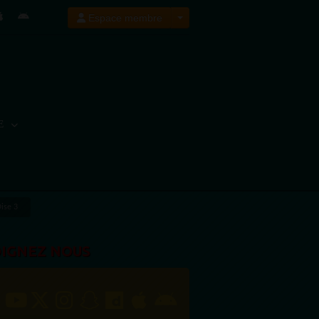
Espace membre
E
ise 3
OIGNEZ NOUS