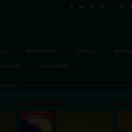
TÉS
MÉDIATHÈQUE
FRANCE
MUSIQU
BOUTIQUE
NOUS ÉCRIRE
M AFRICA 3
LIVE 24H/24 Radio TAMTAM AFRICA Votre radio locale dans le 95 Val-d'O
EN CE MOMENT
REJ
(Sheryfa Luna
st la
Afro French Mix 2025 | The Best of Afro