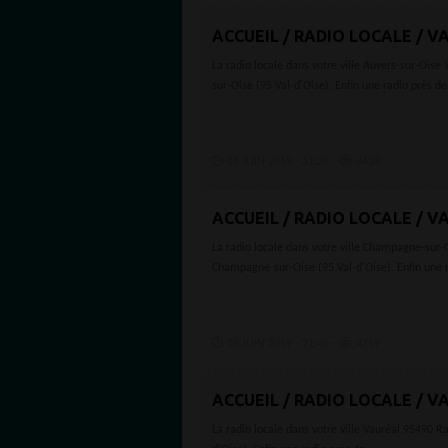
ACCUEIL / RADIO LOCALE / VA
La radio locale dans votre ville Auvers-sur-Ois
sur-Oise (95 Val-d'Oise). Enfin une radio près de.
08 JUIN 2019 - 21:27 -
4428
ACCUEIL / RADIO LOCALE / V
La radio locale dans votre ville Champagne-sur-
Champagne-sur-Oise (95 Val-d'Oise). Enfin une r
08 JUIN 2019 - 21:45 -
4719
ACCUEIL / RADIO LOCALE / VA
La radio locale dans votre ville Vauréal 95490 R