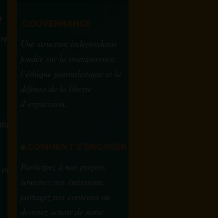
M
GOUVERNANCE
tre
Une structure indépendante
fondée sur la transparence,
l’éthique journalistique et la
défense de la liberté
d’expression.
tam.info
✊
COMMENT S'ENGAGER
Participez à nos projets,
.org
soutenez nos émissions,
partagez nos contenus ou
devenez acteur de notre