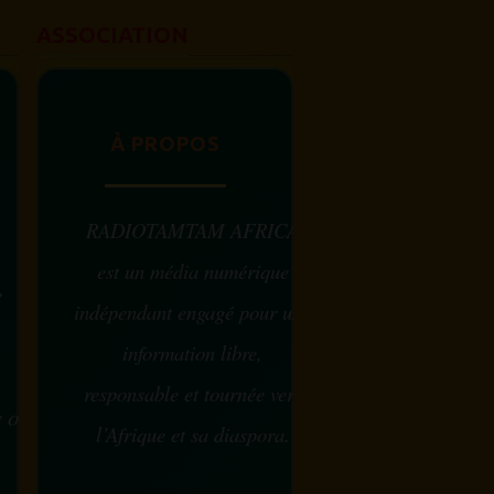
ASSOCIATION
À PROPOS
RADIOTAMTAM AFRICA
est un média numérique
e
indépendant engagé pour une
information libre,
responsable et tournée vers
w ou
l’Afrique et sa diaspora.
?