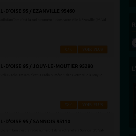
L-D'OISE 95 / EZANVILLE 95460
 RadioTamTam c'est la radio numéro 1 dans votre ville à Ezanville (95 Val-
R
.
0
VOIR PLUS
AL-D'OISE 95 / JOUY-LE-MOUTIER 95280
L
 95280 RadioTamTam c'est la radio numéro 1 dans votre ville à Jouy-le-
..
FÉLICITÉ VINCENT -
ECLAIRAGE
Founder and Editorial Director
0
VOIR PLUS
L-D'OISE 95 / SANNOIS 95110
adioTamTam c'est la radio numéro 1 dans votre ville à Sannois (95 Val-