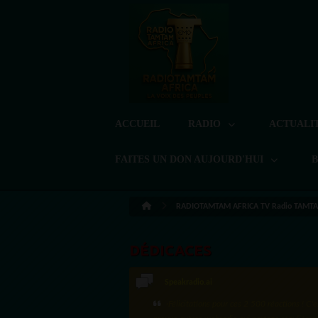
ACCUEIL
RADIO
ACTUALI
FAITES UN DON AUJOURD'HUI
RADIOTAMTAM AFRICA TV Radio TAMTA
DÉDICACES
Speakradio.ai
LoreG
·Félicitations pour ces 2 500 réactions ! C'e
Bien cordialement depuis l'Uruguay.