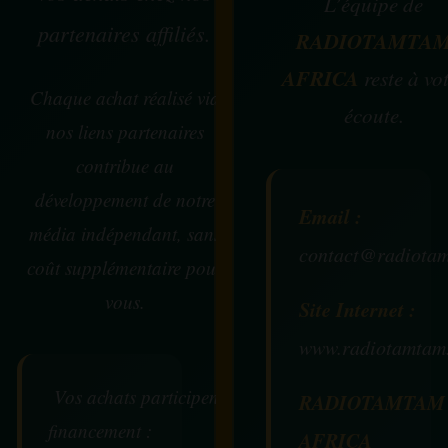
L’équipe de
partenaires affiliés.
RADIOTAMTA
AFRICA
reste à vo
Chaque achat réalisé via
écoute.
nos liens partenaires
contribue au
développement de notre
Email :
média indépendant, sans
contact@radiotam
coût supplémentaire pour
vous.
Site Internet :
www.radiotamtam
Vos achats participent au
RADIOTAMTAM
financement :
AFRICA