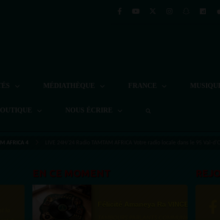
TÉS
MÉDIATHÈQUE
FRANCE
MUSIQU
BOUTIQUE
NOUS ÉCRIRE
M AFRICA 4
LIVE 24H/24 Radio TAMTAM AFRICA Votre radio locale dans le 95 Val-d'O
EN CE MOMENT
REJ
Félicité Amaneya Ra VINCENT
st la
TAMBOURS PARLANTS COMMUNICATIONS