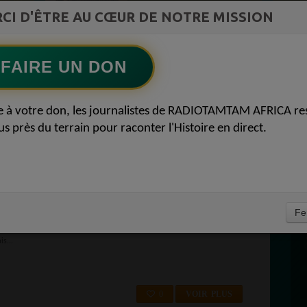
ment du
Lart africain refuse la page blanche52
CI D'ÊTRE AU CŒUR DE NOTRE MISSION
Ecoutez maintenant
S
FAIRE UN DON
D
ADIO TAMTAM AFRICA
P
e à votre don, les journalistes de RADIOTAMTAM AFRICA re
OCALE DANS LE 95
us près du terrain pour raconter l'Histoire en direct.
À
AL-D'OISE 95 / EAUBONNE 95600
Fe
 RadioTamTam c'est la radio numéro 1 dans votre ville à Eaubonne (95
s...
PROPULSEZ VOTRE SINGLE AUPRÈS
DES BONNES RADIOS
0
VOIR PLUS