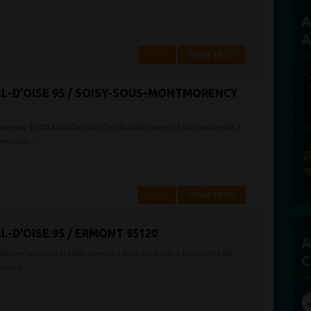
.
A
A
0
VOIR PLUS
VAL-D'OISE 95 / SOISY-SOUS-MONTMORENCY
tmorency 95230 RadioTamTam c'est la radio numéro 1 dans votre ville à
ne radio...
0
VOIR PLUS
L-D'OISE 95 / ERMONT 95120
A
adioTamTam c'est la radio numéro 1 dans votre ville à Ermont (95 Val-
C
urtout...