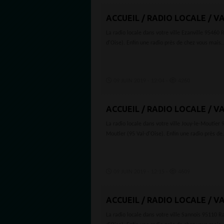
ACCUEIL / RADIO LOCALE / VA
La radio locale dans votre ville Ezanville 95460
d'Oise). Enfin une radio près de chez vous mais..
09 JUIN 2019 - 12:04 -
4260
ACCUEIL / RADIO LOCALE / V
La radio locale dans votre ville Jouy-le-Moutier
Moutier (95 Val-d'Oise). Enfin une radio près de.
09 JUIN 2019 - 12:15 -
4609
ACCUEIL / RADIO LOCALE / VA
La radio locale dans votre ville Sannois 95110 R