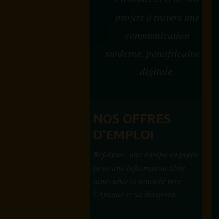
projets à travers une
communication
moderne, panafricaine et
digitale.
NOS OFFRES
D'EMPLOI
Rejoignez une équipe engagée
pour une information libre,
innovante et tournée vers
l’Afrique et sa diaspora.