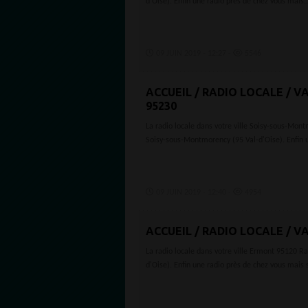
d'Oise). Enfin une radio près de chez vous mais..
09 JUIN 2019 - 12:27 -
5546
ACCUEIL / RADIO LOCALE / 
95230
La radio locale dans votre ville Soisy-sous-Mon
Soisy-sous-Montmorency (95 Val-d'Oise). Enfin u
09 JUIN 2019 - 12:40 -
4954
ACCUEIL / RADIO LOCALE / VA
La radio locale dans votre ville Ermont 95120 R
d'Oise). Enfin une radio près de chez vous mais s