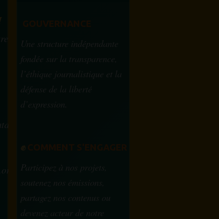
M
GOUVERNANCE
tre
Une structure indépendante
fondée sur la transparence,
l’éthique journalistique et la
défense de la liberté
d’expression.
tam.info
✊
COMMENT S'ENGAGER
Participez à nos projets,
.org
soutenez nos émissions,
partagez nos contenus ou
devenez acteur de notre