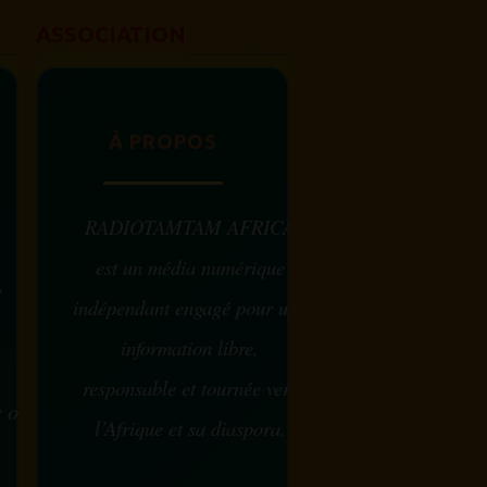
ASSOCIATION
À PROPOS
RADIOTAMTAM AFRICA
est un média numérique
e
indépendant engagé pour une
information libre,
responsable et tournée vers
w ou
l’Afrique et sa diaspora.
?