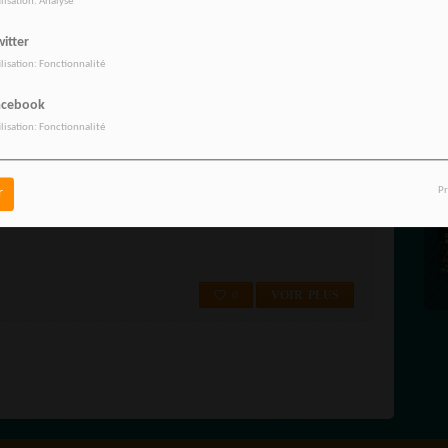
ilisation: Analyse
RadioTamTam c'est la radio numéro 1 dans votre ville à Viarmes (95 Val-
.
itter
ilisation: Fonctionnalité
acebook
0
VOIR PLUS
ilisation: Fonctionnalité
-D'OISE 95/ MARLY-LA-VILLE 95670
Pr
r
95670 RadioTamTam c'est la radio numéro 1 dans votre ville à Marly-la-
0
VOIR PLUS