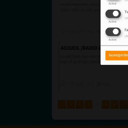
Ut
Activé
La radio locale dans votre ville Viarmes 95270 
d'Oise). Enfin une radio près de chez vous mais..
Tw
Ut
Activé
F
09 JUIN 2019 - 13:24 -
4843
Ut
Activé
ACCUEIL /RADIO LOCALE /VAL
Sauvegarde
La radio locale dans votre ville Marly-la-Ville 
Ville (95 Val-d'Oise). Enfin une radio près de...
09 JUIN 2019 - 13:35 -
4412
<
1
2
3
5
6
>
4