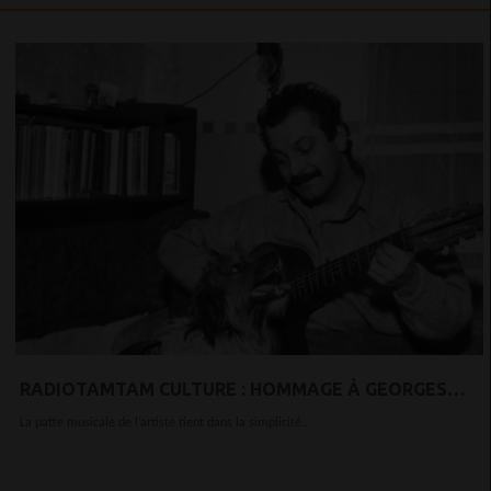
RADIOTAMTAM CULTURE : HOMMAGE À GEORGES
BRASSENS, GÉNIE SANS PRÉTENTION, NÉ IL Y A TOUT
La patte musicale de l’artiste tient dans la simplicité...
JUSTE 100 ANS