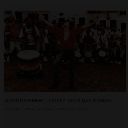
DIVERTISSEMENT : SAVIEZ-VOUS QUE MICHAEL
JACKSON A FERMÉ SALVADOR, AU BRÉSIL, IL Y A 25
Crédit photo : Wikimedia Commons Par RadioTamTam Il y a...
ANS?