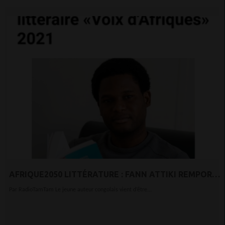
AFRIQUE2050 LITTÉRATURE : FANN ATTIKI REMPORTE
LE PRIX « VOIX D’AFRIQUES » 2021
Par RadioTamTam Le jeune auteur congolais vient d’être...