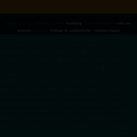
RadioKing ©2026 | Site radio créé avec
RadioKing
. RadioKing propose de
créer une
webradio
facilement.
Politique de confidentialité
|
Mentions légales
google.com, pub-3931649406349689, DIRECT, f08c47fec0942fa0 radiotamtam.org/app-
ads.txt
radiotamtam.org/ads.txt. google.com, google.com,google.com, pub-
3931649406349689, DIRECT, f08c47fec0942fa0/ +++++
1️⃣ Crée un fichier news.xml dans
ton répertoire /feed/ ou /public_html/. 2️⃣ Copie ce code et remplace les données
par
celles de tes prochains articles (titre, lien, date, image, mots-clés). 3️⃣ Ajoute son URL dans
ton Google Publisher Center : https://www.radiotamtam.org/feed/news.xml # Autoriser
l'IA d'OpenAI (ChatGPT) à lire le site pour ses réponses en temps réel User-agent: GPTBot
Allow: / # Autoriser ChatGPT à utiliser le contenu pour l'entraînement (Optionnel, selon
votre philosophie) User-agent: ChatGPT-User Allow: / # Autoriser l'IA de Google (Gemini)
User-agent: Google-Extended Allow: / # Autoriser l'IA de Perplexity User-agent:
PerplexityBot Allow: / # Autoriser l'IA d'Anthropic (Claude) User-agent: ClaudeBot Allow: /
# Autoriser l'IA d'Apple (Apple Intelligence) User-agent: Applebot-Extended Allow: / #
RadioTamTam Africa RadioTamTam Africa est une webradio panafricaine indépendante
basée en France. Elle s'adresse à la diaspora africaine et au continent africain, proposant