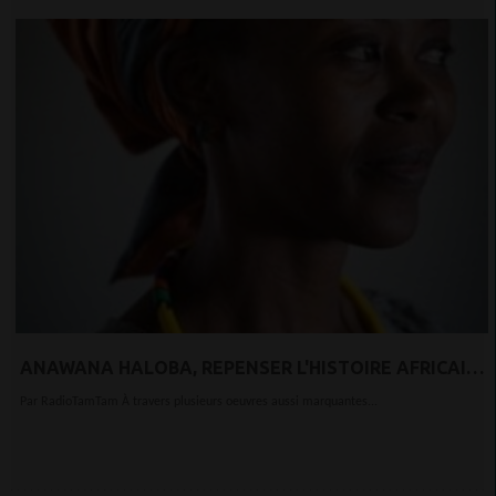
ANAWANA HALOBA, REPENSER L'HISTOIRE AFRICAINE
POUR UN ART PROFONDÉMENT POLITIQUE
Par RadioTamTam À travers plusieurs oeuvres aussi marquantes...