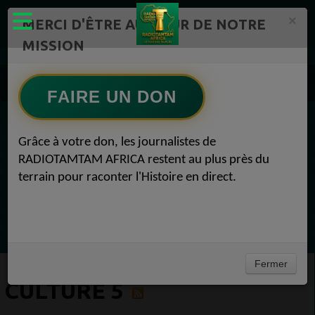
×
MERCI D'ÊTRE AU CŒUR DE NOTRE
MISSION
Actualité en continu /Politique/Culture/ Mode/
Actualités africaines 5
FAIRE UN DON
Culture 5
EN CE MOMENT
Grâce à votre don, les journalistes de
RADIOTAMTAM AFRICA restent au plus près du
(Sheryfa Luna
terrain pour raconter l'Histoire en direct.
Afro R&B Français
Ecoutez maintenant
Fermer
CULTURE 5