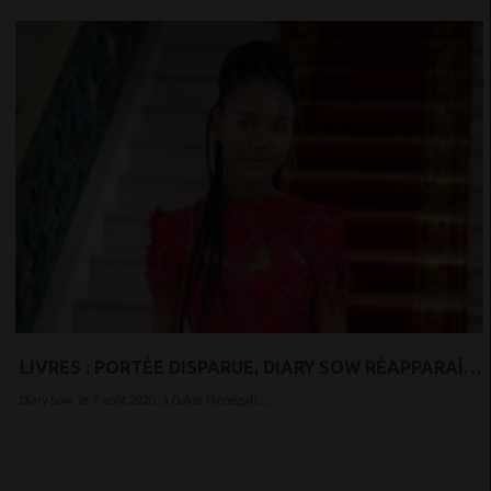
LIVRES : PORTÉE DISPARUE, DIARY SOW RÉAPPARAÎT
ET FAIT LA PROMOTION DE SON NOUVEAU ROMAN
Diary Sow, le 7 août 2020, à Dakar (Sénégal)....