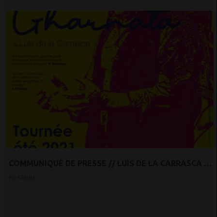
COMMUNIQUÉ DE PRESSE // LUIS DE LA CARRASCA EN
TOURNÉE "GHARNATA" ÉTÉ 2021
Par Félicité...