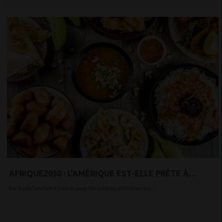
AFRIQUE2050 : L'AMÉRIQUE EST-ELLE PRÊTE À
ADOPTER LA CUISINE AFRICAINE ?
Par RadioTamTam L'intérêt pour les cuisines africaines est...