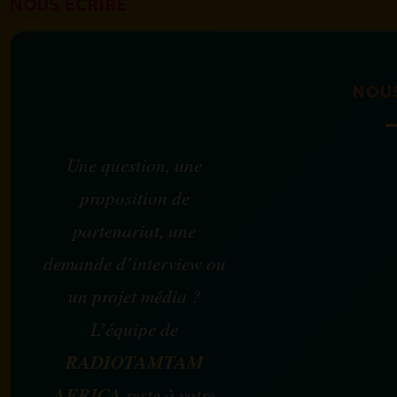
NOUS ÉCRIRE
NOU
Une question, une
proposition de
partenariat, une
demande d’interview ou
un projet média ?
L’équipe de
RADIOTAMTAM
AFRICA
reste à votre