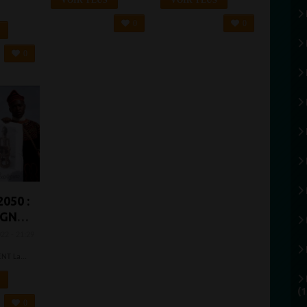
RÉSISTE AU
DE L'ART
VOIR PLUS
VOIR PLUS
COMMERCE
AFRICAIN À LA
0
0
DES
FONDATION
VÊTEMENTS
BARNES
0
D’OCCASION
050 :
AGNE
 UNE
022 - 21:29
E
ENT La...
OLÉE
(1
N IL
0