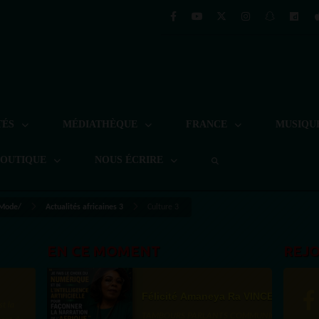
TÉS
MÉDIATHÈQUE
FRANCE
MUSIQU
BOUTIQUE
NOUS ÉCRIRE
 Mode/
Actualités africaines 3
Culture 3
EN CE MOMENT
REJ
Félicité Amaneya Ra VINCENT
st la
TAMBOURS PARLANTS COMMUNICATIONS