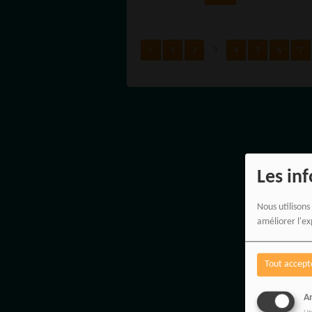
ROMAN À
Y A 120 A
SUCCÈS
"PRESQUE
TOUS LES
<
1
2
4
5
6
7
3
HOMMES DE
LAGOS SONT
FOUS"
Les in
Nous utilisons
améliorer l'ex
Tout accept
An