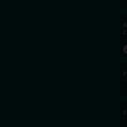
A
C
P
E