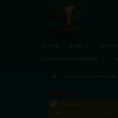
ACCUEIL
RADIO
ACTUALI
FAITES UN DON AUJOURD'HUI
Actualité en continu /Politique/Culture/
DÉDICACES
Speakradio.ai
LoreG
·Félicitations pour ces 2 500 réactions ! C'e
Bien cordialement depuis l'Uruguay.