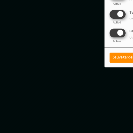
Ut
Activé
Tw
Ut
Activé
F
Ut
Activé
Sauvegarde