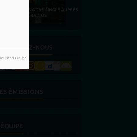
MERCI À NOS AUDITEURS : VOTRE
FIDÉLITÉ EST NOTRE PLUS BELLE
RÉCOMPENSE
ETROUVEZ-NOUS
opulsé par Orejime
ES ÉMISSIONS
'ÉQUIPE