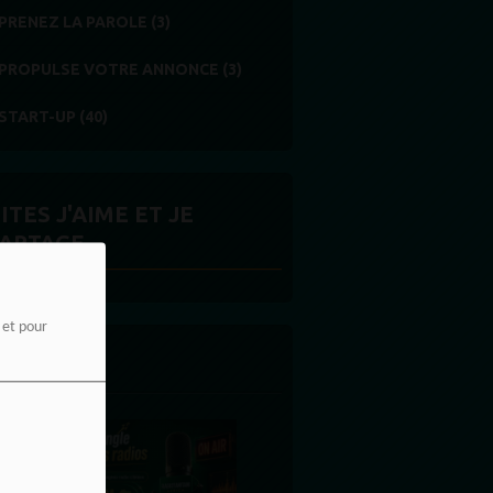
PRENEZ LA PAROLE (3)
PROPULSE VOTRE ANNONCE (3)
START-UP (40)
ITES J'AIME ET JE
ARTAGE
e et pour
 LA UNE