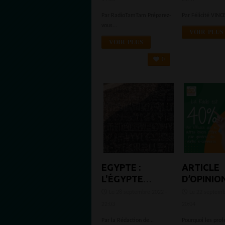
FAIT SAUTER
PANAFRI
Par RadioTamTam Préparez-
Par Félicité VINC
LA JEUNESSE
DANS UN
vous...
GHANÉENNE
NOUVEA
VOIR PLUS
VERS DE
LIVRE
VOIR PLUS
NOUVEAUX
0
SOMMETS
EGYPTE :
ARTICLE
L'ÉGYPTE
D’OPINIO
CÉLÈBRE LE
FÉLICITÉ
Le 28 septembre 2022 -
Le 22 septemb
200E
VINCENT
22:03
20:04
ANNIVERSAIRE
Par la Rédaction de...
Pourquoi les prof