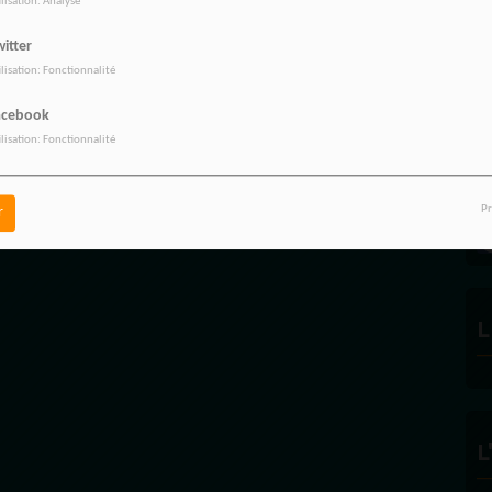
ilisation: Analyse
PROPULSEZ VOTRE SINGLE AUPRÈS
itter
DES BONNES RADIOS
ilisation: Fonctionnalité
acebook
ilisation: Fonctionnalité
R
Pr
r
L
L