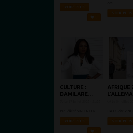
DU DÉCODAGE
des...
DE LA PIERRE
VOIR PLUS
DE ROSETTE
VOIR PLUS
0
CULTURE :
AFRIQUE 2
DAMILARE
L'ALLEM
KUKU
RESTITUE
Le 17 juillet 2022 - 21:32
Le 04 juillet 2
EXPLIQUE
STATUE D
Par Félicité VINCENT En...
Par Félicité VINC
COMMENT LA
DÉESSE V
VRAIE VIE A
AU
VOIR PLUS
VOIR PLUS
INSPIRÉ SON
CAMEROU
0