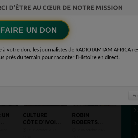
ment du
LIA pour reconquérir le récit africain
CI D'ÊTRE AU CŒUR DE NOTRE MISSION
Ecoutez maintenant
S
FAIRE UN DON
e à votre don, les journalistes de RADIOTAMTAM AFRICA re
us près du terrain pour raconter l'Histoire en direct.
Fe
: UN
CULTURE
ROBIN
CÔTE D’IVOIRE
ROBERTS
 DE
: OBOU GBAIS
EXPLORE LA
2022 -
Le 06 octobre 2022 -
Le 06 octobre 2022 -
E
DE CÔTE
CULTURE,
15:28
15:13