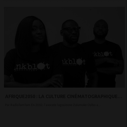
AFRIQUE2050 : LA CULTURE CINÉMATOGRAPHIQUE
RENAISSANTE DU NIGERIA
Par RadioTamTam En 2010, l'avocate lagosienne Zulumoke Oyibo a...