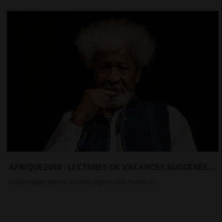
AFRIQUE2050 : LECTURES DE VACANCES SUGGÉRÉES:
TOP CINQ DES LIVRES AFRICAINS DE 2021
Le dramaturge, poète et essayiste nigérian Wole Soyinka en...