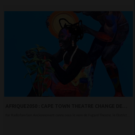
AFRIQUE2050 : CAPE TOWN THEATRE CHANGE DE
MARQUE AVEC UN BANG
Par RadioTamTam Anciennement connu sous le nom de Fugard Theatre, le District...