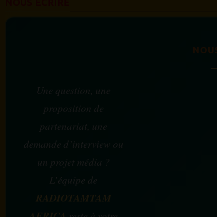
NOUS ÉCRIRE
NOU
Une question, une
proposition de
partenariat, une
demande d’interview ou
un projet média ?
L’équipe de
RADIOTAMTAM
AFRICA
reste à votre