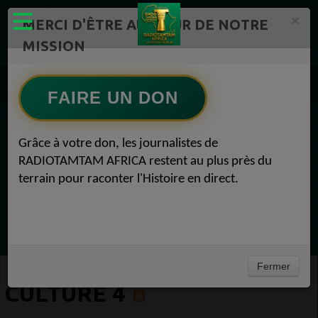
×
MERCI D'ÊTRE AU CŒUR DE NOTRE
MISSION
Actualité en continu /Politique/Culture/ Mode/
Actualités africaines 4
FAIRE UN DON
Culture 4
EN CE MOMENT
Grâce à votre don, les journalistes de
RADIOTAMTAM AFRICA restent au plus près du
Félicité Amaneya Ra VINCENT
terrain pour raconter l'Histoire en direct.
TAMBOURS PARLANTS COMMUNICATIONS
LIA pour reconquérir le récit africain
Ecoutez maintenant
Fermer
CULTURE 4