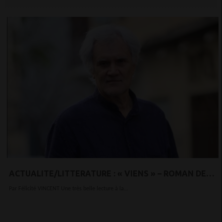
ACTUALITE/LITTERATURE : « VIENS » – ROMAN DE
SERGE MARIGNAN - « VIENS » UN ROMAN ÉMOUVANT
Par Félicité VINCENT Une très belle lecture à la...
ET BOULEVERSANT