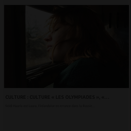
CULTURE : CULTURE « LES OLYMPIADES », «
COMPARTIMENT N° 6 », « BURNING CASABLANCA » :
Seidi Haarla est Laura, Finlandaise en errance dans la Russie...
LES FILMS À VOIR CETTE SEMAINE AU CINÉMA