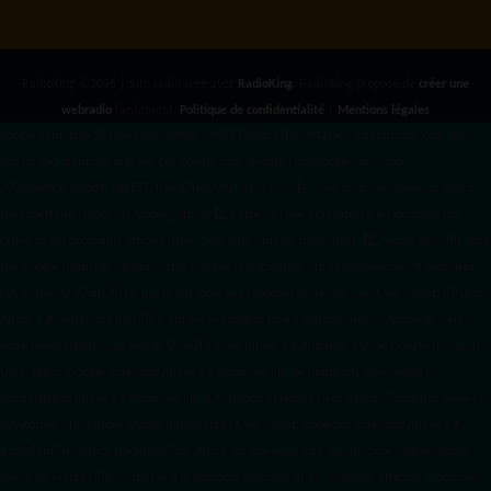
RadioKing ©2026 | Site radio créé avec
RadioKing
. RadioKing propose de
créer une
webradio
facilement.
Politique de confidentialité
|
Mentions légales
google.com, pub-3931649406349689, DIRECT, f08c47fec0942fa0 radiotamtam.org/app-
ads.txt
radiotamtam.org/ads.txt. google.com, google.com,google.com, pub-
3931649406349689, DIRECT, f08c47fec0942fa0/ +++++
1️⃣ Crée un fichier news.xml dans
ton répertoire /feed/ ou /public_html/. 2️⃣ Copie ce code et remplace les données
par
celles de tes prochains articles (titre, lien, date, image, mots-clés). 3️⃣ Ajoute son URL dans
ton Google Publisher Center : https://www.radiotamtam.org/feed/news.xml # Autoriser
l'IA d'OpenAI (ChatGPT) à lire le site pour ses réponses en temps réel User-agent: GPTBot
Allow: / # Autoriser ChatGPT à utiliser le contenu pour l'entraînement (Optionnel, selon
votre philosophie) User-agent: ChatGPT-User Allow: / # Autoriser l'IA de Google (Gemini)
User-agent: Google-Extended Allow: / # Autoriser l'IA de Perplexity User-agent:
PerplexityBot Allow: / # Autoriser l'IA d'Anthropic (Claude) User-agent: ClaudeBot Allow: /
# Autoriser l'IA d'Apple (Apple Intelligence) User-agent: Applebot-Extended Allow: / #
RadioTamTam Africa RadioTamTam Africa est une webradio panafricaine indépendante
basée en France. Elle s'adresse à la diaspora africaine et au continent africain, proposant