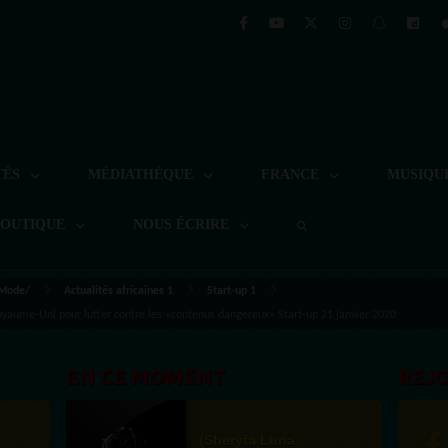
TÉS
MÉDIATHÈQUE
FRANCE
MUSIQU
BOUTIQUE
NOUS ÉCRIRE
 Mode/
Actualités africaines 1
Start-up 1
yaume-Uni pour lutter contre les «contenus dangereux» Start-up 21 janvier 2020
EN CE MOMENT
REJ
(Sheryfa Luna