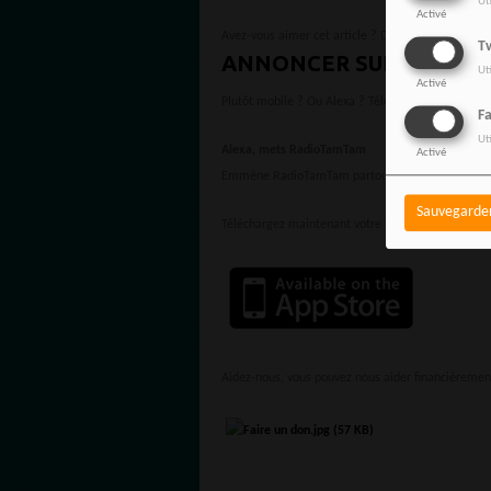
Ut
Activé
Avez-vous aimer cet article ? Des questions ?
Tw
ANNONCER SUR NOTRE 
Ut
Activé
Plutôt mobile ? Ou Alexa ? Téléchargez votre App
F
Ut
Alexa, mets RadioTamTam
Activé
Emmène RadioTamTam partout avec toi avec l’appl
Sauvegarde
Téléchargez maintenant votre l’App Store, Google 
Aidez-nous, vous pouvez nous aider financièremen