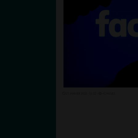
21 JANVIER 2020 - 15:02 -
4174VUES