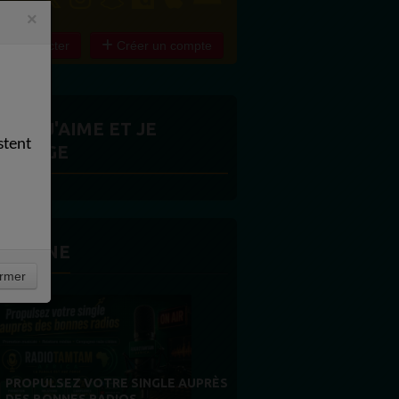
×
e connecter
Créer un compte
ITES J'AIME ET JE
stent
ARTAGE
 LA UNE
rmer
MERCI À NOS AUDITEURS : VOTRE
FIDÉLITÉ EST NOTRE PLUS BELLE