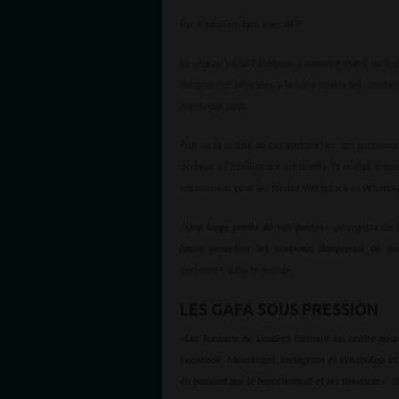
Par RadioTamTam avec AFP
Le réseau social Facebook a annoncé mardi qu’il
notamment affectées à la lutte contre les «conten
nombreux pays.
Plus de la moitié de ces embauches, qui porteront
dédiées à l’intelligence artificielle, la réalité au
notamment pour les filiales Workplace et WhatsA
«Une large partie de ces postes»
permettra de 
façon proactive les contenus dangereux de no
personnes dans le monde.
LES GAFA SOUS PRESSION
«Les bureaux de Londres forment un centre pour 
Facebook, Messenger, Instagram et WhatsApp et son
en passant par le harcèlement et les menaces»
, 