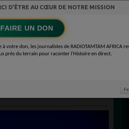
st la
CI D'ÊTRE AU CŒUR DE NOTRE MISSION
French R&B Afrobeat Afro Pop Mix 2025 | ep
ment du
33 | Aya Nakamura, Dadju, Joé Dwet File,
Ecoutez maintenant
S
SenSey
FAIRE UN DON
D
ACEBOOK VA CRÉER
0
e à votre don, les journalistes de RADIOTAMTAM AFRICA re
P
us près du terrain pour raconter l'Histoire en direct.
AU ROYAUME-UNI
CONTRE LES
NGEREUX» START-
À
Fe
2020