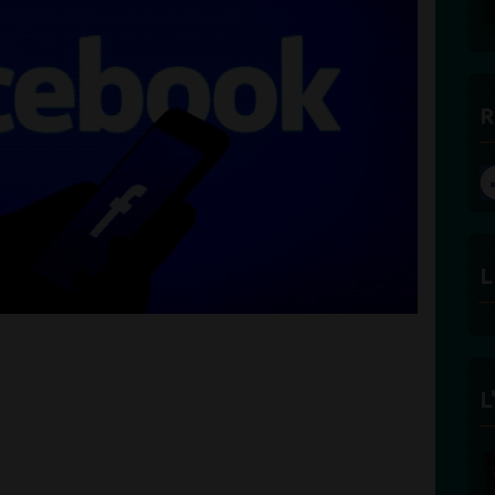
R
L
L