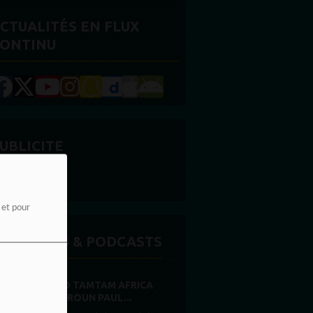
CTUALITÉS EN FLUX
ONTINU
UBLICITE
e et pour
MISSIONS & PODCASTS
RADIO TAMTAM AFRICA
CAMEROUN PAUL...