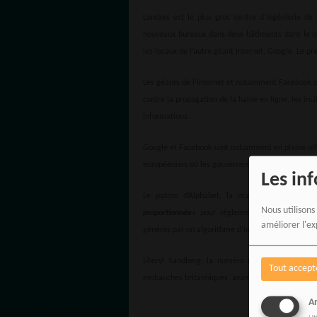
Londres est le plus gros centre d’ingénierie de
nouveaux bureaux dans deux bâtiments dans le qu
les locaux de l’autre géant internet, Google. Le pr
Les géants de l’internet et notamment Facebook 
contre la propagation de la haine en ligne, les inci
informations.
Google et Facebook sont notamment en pleine off
européennes où les gouvernements comme la Franc
Les in
Le patron d’Alphabet, la maison mère de Go
Nous utilisons
proportionnée»
pour réglementer l’intelligence 
améliorer l'ex
générés par un algorithme d’intelligence artificie
Sheryl Sandberg, la numéro deux de Facebook, 
Tout accept
embauches britanniques, avant de s’envoler pour 
An