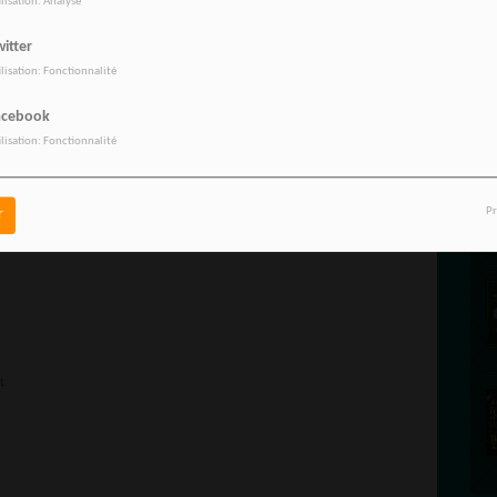
ilisation: Analyse
itter
RADIO
ilisation: Fonctionnalité
acebook
ilisation: Fonctionnalité
ication mobile.
Pr
r
Play ou Alexa d'Amazon et vous aurez toutes l’actualités avec vous.
t.