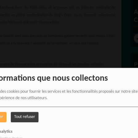
 Facebook hors des Etats-Unis, et le groupe est en train de construire de
A
artier en pleine modernisation de King’s Cross, où se trouvent notamment
C
emier bâtiment doit ouvrir l’an prochain.
ou Google sont sous pression de nombreux gouvernements pour mieux lutter
tations à la violence, l’apologie du terrorisme, en plus des fausses
P
ensive de charme entre le sommet de Davos et les grandes capitales
e envisagent un resserrement de la réglementation à leur égard.
formations que nous collectons
ogle, Sundar Pichai, a notamment appelé lundi l’UE à une
«approche
 des cookies pour fournir les services et les fonctionnalités proposés sur notre sit
artificielle, évoquant le problème des
«deepfakes»
, contenus trompeurs
périence de nos utilisateurs.
lle, et deuxièmement, la technologie de reconnaissance faciale.
E
devait quant à elle prononcer un discours à Londres pour confirmer les
er
Tout refuser
Davos.
alytics