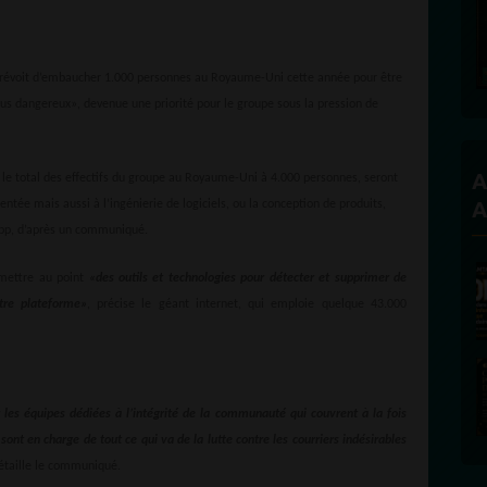
 prévoit d’embaucher 1.000 personnes au Royaume-Uni cette année pour être
us dangereux», devenue une priorité pour le groupe sous la pression de
A
 le total des effectifs du groupe au Royaume-Uni à 4.000 personnes, seront
A
gmentée mais aussi à l’ingénierie de logiciels, ou la conception de produits,
pp, d’après un communiqué.
mettre au point
«des outils et technologies pour détecter et supprimer de
tre plateforme»
, précise le géant internet, qui emploie quelque 43.000
les équipes dédiées à l’intégrité de la communauté qui couvrent à la fois
t en charge de tout ce qui va de la lutte contre les courriers indésirables
détaille le communiqué.