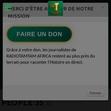
×
MERCI D'ÊTRE AU CŒUR DE NOTRE
MISSION
Actualité en continu /Politique/Culture/ Mode/
Actualités africaines 35
FAIRE UN DON
People 35
EN CE MOMENT
Grâce à votre don, les journalistes de
RADIOTAMTAM AFRICA restent au plus près du
(Sheryfa Luna
terrain pour raconter l'Histoire en direct.
Afro R&B Français
Ecoutez maintenant
Fermer
PEOPLE 35