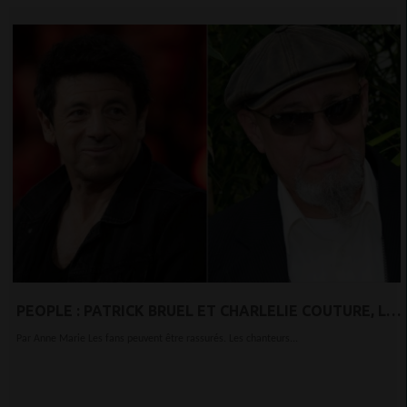
PEOPLE : PATRICK BRUEL ET CHARLELIE COUTURE, LES
DEUX ARTISTES ONT ANNONCÉ AVOIR ÉTÉ SOIGNÉS
Par Anne Marie Les fans peuvent être rassurés. Les chanteurs...
DU COVID-19