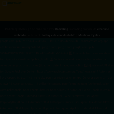
RadioKing ©2026 | Site radio créé avec
RadioKing
. RadioKing propose de
créer une
webradio
facilement.
Politique de confidentialité
|
Mentions légales
google.com, pub-3931649406349689, DIRECT, f08c47fec0942fa0 radiotamtam.org/app-
ads.txt
radiotamtam.org/ads.txt. google.com, google.com,google.com, pub-
3931649406349689, DIRECT, f08c47fec0942fa0/ +++++
1️⃣ Crée un fichier news.xml dans
ton répertoire /feed/ ou /public_html/. 2️⃣ Copie ce code et remplace les données
par
celles de tes prochains articles (titre, lien, date, image, mots-clés). 3️⃣ Ajoute son URL dans
ton Google Publisher Center : https://www.radiotamtam.org/feed/news.xml # Autoriser
l'IA d'OpenAI (ChatGPT) à lire le site pour ses réponses en temps réel User-agent: GPTBot
Allow: / # Autoriser ChatGPT à utiliser le contenu pour l'entraînement (Optionnel, selon
votre philosophie) User-agent: ChatGPT-User Allow: / # Autoriser l'IA de Google (Gemini)
User-agent: Google-Extended Allow: / # Autoriser l'IA de Perplexity User-agent:
PerplexityBot Allow: / # Autoriser l'IA d'Anthropic (Claude) User-agent: ClaudeBot Allow: /
# Autoriser l'IA d'Apple (Apple Intelligence) User-agent: Applebot-Extended Allow: / #