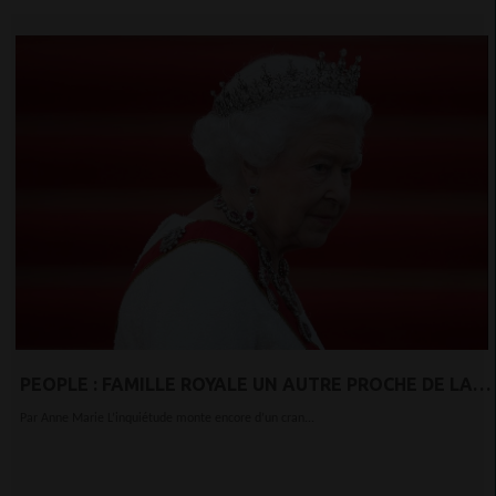
PEOPLE : FAMILLE ROYALE UN AUTRE PROCHE DE LA
REINE ELISABETH II A ÉTÉ CONTAMINÉ PAR LE COVID-
Par Anne Marie L’inquiétude monte encore d’un cran...
19