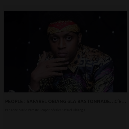
PEOPLE : SAFAREL OBIANG «LA BASTONNADE…C’EST
UNE STRATÉGIE POUR DÉCOURAGER LES ÉVENTUELS
Par Anne Marie L’artiste Couper-décaler Safarel Obiang a...
TÉMÉRAIRES»