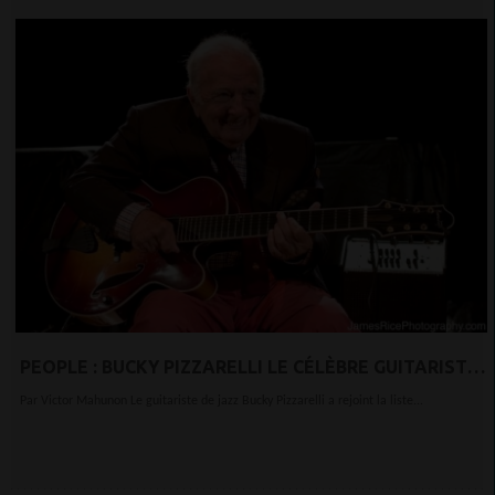
PEOPLE : BUCKY PIZZARELLI LE CÉLÈBRE GUITARISTE
PERD LA BATAILLE CONTRE LE CORONAVIRUS
Par Victor Mahunon Le guitariste de jazz Bucky Pizzarelli a rejoint la liste...