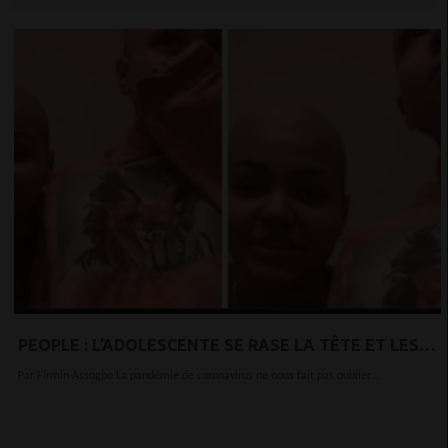
PEOPLE : L’ADOLESCENTE SE RASE LA TÊTE ET LES
SOURCILS POUR ENCOURAGER SA PETITE SOEUR
Par Firmin Assogbo La pandémie de coronavirus ne nous fait pas oublier...
EFFONDRÉE ATTEINTE D’UN CANCER