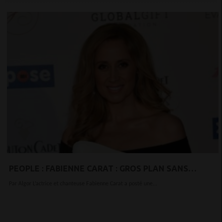
PEOPLE : FABIENNE CARAT : GROS PLAN SANS
MAQUILLAGE POUR ADRESSER UN MESSAGE À SES
Par Algor L’actrice et chanteuse Fabienne Carat a posté une...
FANS