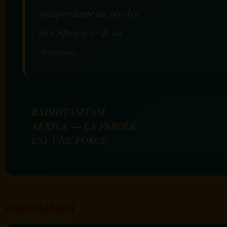
indépendante au service
de l’Afrique et de sa
diaspora.
RADIOTAMTAM
AFRICA — LA PAROLE
EST UNE FORCE
ASSOCIATION