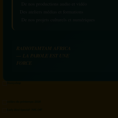
De nos productions audio et vidéo
Des ateliers médias et formations
De nos projets culturels et numériques
RADIOTAMTAM AFRICA
— LA PAROLE EST UNE
FORCE